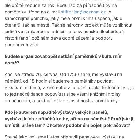
ale určitě nebude za rok. Budu rád za případné tipy na
pamětníky, třeba na e-mail
stifter.jan@seznam.cz
. A
samozřejmě pomohlo, jaký měla první kniha úspěch, jak u
čtenářů, tak na městě. Takhle náročný projekt může vzniknout
jedině ve spolupráci s radnicí – a ta svinenská dlouhodobě
historii fandí, což nám dává dobré zázemí a podporu
podobných věcí.
Budete organizovat opět setkání pamětníků v kulturním
domě?
Ano, ve středu 26. června. Od 17:30 zahájíme výstavu na
náměstí, od 18 hodin si budeme s pamětníky povídat
v kulturním domě, v kině nebo v tanečním sále. Srdečně zvu, je
to jedinečná šance popovídat si se všemi knižními hrdiny
druhého dílu, a přijdou i některé osobnosti z první knihy.
Kdo je autorem nápadité výstavy velkých panelů,
vycházejících z příběhů knihy, přímo na náměstí? Proč jste ji
umístili právě tam? Chcete v podobném pojetí pokračovat?
Stejně jako loni jsme i letos připravili panelovou výstavu na