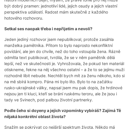
být dobrý pramen: jednotliví lidé, jejich osudy a jejich vlastní
perspektiva událostí. Radost mám skutečně z každého
hotového rozhovoru.
Setkal ses naopak třeba i nepřijetím a nevolí?
Jeden jediný rozhovor jsem nepublikoval, protože zasáhla
manželka pamětníka. Přitom to bylo naprosto nekonfliktní
povídání, ale jen do chvíle, než do toho vstoupila žena. Rázně
odmítla text publikovat, tvrdila, že se v něm pamětník dělá
lepší, než ve skutečnosti je. Vyhrožovala, že pokud ten materiál
otiskneme, řekne na něj všechno ostatní – a že to se jejímu muži
rozhodně líbit nebude. Nechtěl bych mít za ženu někoho, kdo si
na mě sbírá kompro. Pána mi bylo líto. Bylo to na začátku
rusko-ukrajinské války, napsal jsem mu pak dopis, že hrdinové
nejsou jen ti kluci, kteří se brání ruskému teroru, ale že jsou i
tady ve Svinech, pod palbou životní partnerky.
Podle čeho si doyeny a jejich vzpomínky vybíráš? Zajímá Tě
nějaká konkrétní oblast života?
Snažím se pokrývat co nejširší spektrum života. Někdo má