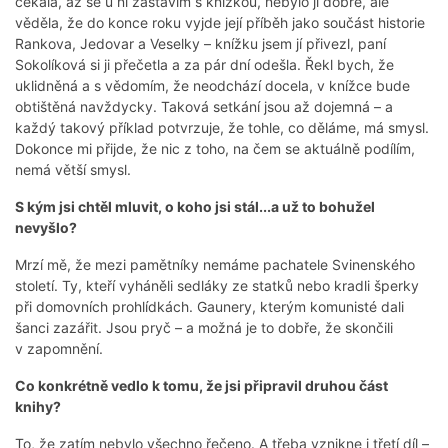
čekala, až se u ní zastavím s knížkou, nebylo jí dobře, ale
věděla, že do konce roku vyjde její příběh jako součást historie
Rankova, Jedovar a Veselky – knížku jsem jí přivezl, paní
Sokolíková si ji přečetla a za pár dní odešla. Řekl bych, že
uklidněná a s vědomím, že neodchází docela, v knížce bude
obtištěná navždycky. Taková setkání jsou až dojemná – a
každý takový příklad potvrzuje, že tohle, co děláme, má smysl.
Dokonce mi přijde, že nic z toho, na čem se aktuálně podílím,
nemá větší smysl.
S kým jsi chtěl mluvit, o koho jsi stál...a už to bohužel
nevyšlo?
Mrzí mě, že mezi pamětníky nemáme pachatele Svinenského
století. Ty, kteří vyháněli sedláky ze statků nebo kradli šperky
při domovních prohlídkách. Gaunery, kterým komunisté dali
šanci zazářit. Jsou pryč – a možná je to dobře, že skončili
v zapomnění.
Co konkrétně vedlo k tomu, že jsi připravil druhou část
knihy?
To, že zatím nebylo všechno řečeno. A třeba vznikne i třetí díl –