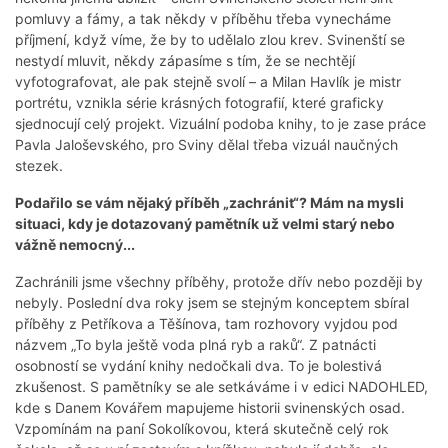
pomluvy a fámy, a tak někdy v příběhu třeba vynecháme
příjmení, když víme, že by to udělalo zlou krev. Svinenští se
nestydí mluvit, někdy zápasíme s tím, že se nechtějí
vyfotografovat, ale pak stejně svolí – a Milan Havlík je mistr
portrétu, vznikla série krásných fotografií, které graficky
sjednocují celý projekt. Vizuální podoba knihy, to je zase práce
Pavla Jaloševského, pro Sviny dělal třeba vizuál naučných
stezek.
Podařilo se vám nějaký příběh „zachránit“? Mám na mysli
situaci, kdy je dotazovaný pamětník už velmi starý nebo
vážně nemocný...
Zachránili jsme všechny příběhy, protože dřív nebo později by
nebyly. Poslední dva roky jsem se stejným konceptem sbíral
příběhy z Petříkova a Těšínova, tam rozhovory vyjdou pod
názvem „To byla ještě voda plná ryb a raků“. Z patnácti
osobností se vydání knihy nedočkali dva. To je bolestivá
zkušenost. S pamětníky se ale setkáváme i v edici NADOHLED,
kde s Danem Kovářem mapujeme historii svinenských osad.
Vzpomínám na paní Sokolíkovou, která skutečně celý rok