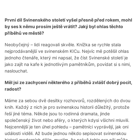
První díl Svinenského století vyšel přesně před rokem, mohl
by ses k němu prosím ještě vrátit? Jaký byl ohlas těchto
příběhů ve městě?
Neobyčejný – lidi reagovali skvěle. Knížka se rychle stala
nejprodávanější ve svinenském KICu. Nejvíc mě potěšil ohlas
jednoho čtenáře, který mi napsal, že číst Svinenské století je
jako zajít na kafe k jednotlivým pamětníkům, povídat si s nimi,
naslouchat.
Měl jsi ze zachycení některého z příběhů zvlášť dobrý pocit,
radost?
Máme za sebou dvě desítky rozhovorů, rozdělených do dvou
knih. Každý z nich je pro svinenskou historii důležitý, protože
řeší jiné téma. Někde jsou to rodinná dramata, jinde
společenský život nebo aféry, o kterých kdysi všichni mluvili.
Nejcennější je ten úhel pohledu – pamětníci vyprávějí, jak oni
události viděli. Až bude jednou někdo sepisovat svinenskou
historii moderních dějin, myslím, že právě tohle pro něj může