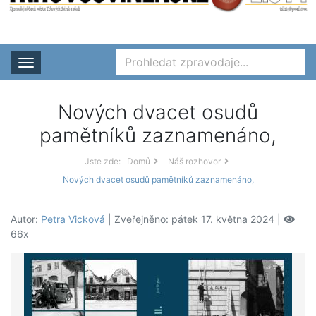
Rozbalit nabídku
Nových dvacet osudů
pamětníků zaznamenáno,
Jste zde:
Domů
Náš rozhovor
Nových dvacet osudů pamětníků zaznamenáno,
Autor:
Petra Vicková
| Zveřejněno: pátek 17. května 2024 |
66x