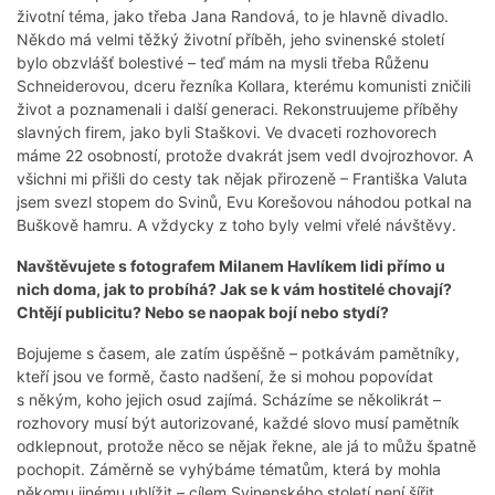
životní téma, jako třeba Jana Randová, to je hlavně divadlo.
Někdo má velmi těžký životní příběh, jeho svinenské století
bylo obzvlášť bolestivé – teď mám na mysli třeba Růženu
Schneiderovou, dceru řezníka Kollara, kterému komunisti zničili
život a poznamenali i další generaci. Rekonstruujeme příběhy
slavných firem, jako byli Staškovi. Ve dvaceti rozhovorech
máme 22 osobností, protože dvakrát jsem vedl dvojrozhovor. A
všichni mi přišli do cesty tak nějak přirozeně – Františka Valuta
jsem svezl stopem do Svinů, Evu Korešovou náhodou potkal na
Buškově hamru. A vždycky z toho byly velmi vřelé návštěvy.
Navštěvujete s fotografem Milanem Havlíkem lidi přímo u
nich doma, jak to probíhá? Jak se k vám hostitelé chovají?
Chtějí publicitu? Nebo se naopak bojí nebo stydí?
Bojujeme s časem, ale zatím úspěšně – potkávám pamětníky,
kteří jsou ve formě, často nadšení, že si mohou popovídat
s někým, koho jejich osud zajímá. Scházíme se několikrát –
rozhovory musí být autorizované, každé slovo musí pamětník
odklepnout, protože něco se nějak řekne, ale já to můžu špatně
pochopit. Záměrně se vyhýbáme tématům, která by mohla
někomu jinému ublížit – cílem Svinenského století není šířit