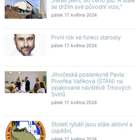
„Věděl jsem, do čeho jdu. A stále
se držím své původní vize,“
pátek 17. května 2024
První rok ve funkci starosty
pátek 17. května 2024
Jihočeská poslankyně Pavla
Pivoňka Vaňková (STAN) na
opakované návštěvě Trhových
Svinů
pátek 17. května 2024
Století rybáři jsou stále aktivní a
úspěšní,
pátek 17. května 2024