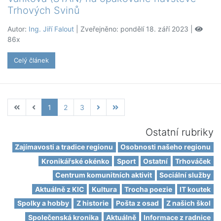
Trhových Svinů
Autor:
Ing. Jiří Falout
| Zveřejněno: pondělí 18. září 2023 |
86x
Celý článek
1
2
3
Ostatní rubriky
Zajímavosti a tradice regionu
Osobnosti našeho regionu
Kronikářské okénko
Sport
Ostatní
Trhováček
Centrum komunitních aktivit
Sociální služby
Aktuálně z KIC
Kultura
Trocha poezie
IT koutek
Spolky a hobby
Z historie
Pošta z osad
Z našich škol
Společenská kronika
Aktuálně
Informace z radnice