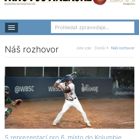
Rozbalit nabídku
Náš rozhovor
Jste zde:
Domů
Náš rozhovor
S reprezentací pro 6. místo do Kolumbie