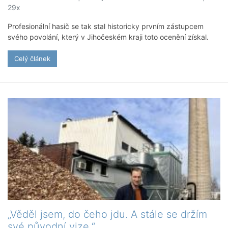
29x
Profesionální hasič se tak stal historicky prvním zástupcem
svého povolání, který v Jihočeském kraji toto ocenění získal.
Celý článek
„Věděl jsem, do čeho jdu. A stále se držím
své původní vize,“