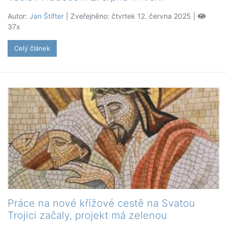
Autor:
Jan Štifter
| Zveřejněno: čtvrtek 12. června 2025 |
37x
Celý článek
Práce na nové křížové cestě na Svatou
Trojici začaly, projekt má zelenou