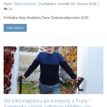
Autor:
Petra Vicková
| Zveřejněno: pondělí 30. března 2026 |
3x
Držitelka titulu finalistka Žena Českobudějovicka 2025
Celý článek
Od Viktoriaplatzu po kompoty z Fruty –
Svinenský uličník odhaluje příběhy ulic