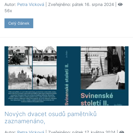
Autor:
Petra Vicková
| Zveřejněno: pátek 16. srpna 2024 |
56x
Celý článek
Nových dvacet osudů pamětníků
zaznamenáno,
Autor:
Petra Vicková
| Zveřejněno: pátek 17. května 2024 |