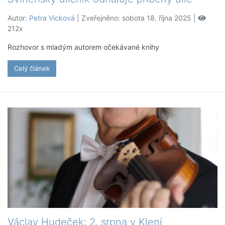
Autor:
Petra Vicková
| Zveřejněno: sobota 18. října 2025 |
212x
Rozhovor s mladým autorem očekávané knihy
Celý článek
Václav Hudeček: 2. srpna v Klení