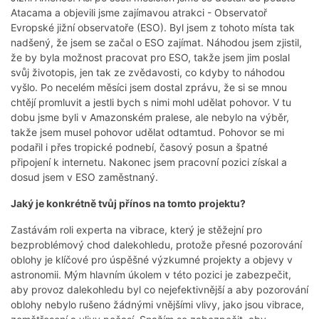
Atacama a objevili jsme zajímavou atrakci - Observatoř
Evropské jižní observatoře (ESO). Byl jsem z tohoto místa tak
nadšený, že jsem se začal o ESO zajímat. Náhodou jsem zjistil,
že by byla možnost pracovat pro ESO, takže jsem jim poslal
svůj životopis, jen tak ze zvědavosti, co kdyby to náhodou
vyšlo. Po necelém měsíci jsem dostal zprávu, že si se mnou
chtějí promluvit a jestli bych s nimi mohl udělat pohovor. V tu
dobu jsme byli v Amazonském pralese, ale nebylo na výběr,
takže jsem musel pohovor udělat odtamtud. Pohovor se mi
podařil i přes tropické podnebí, časový posun a špatné
připojení k internetu. Nakonec jsem pracovní pozici získal a
dosud jsem v ESO zaměstnaný.
Jaký je konkrétně tvůj přínos na tomto projektu?
Zastávám roli experta na vibrace, který je stěžejní pro
bezproblémový chod dalekohledu, protože přesné pozorování
oblohy je klíčové pro úspěšné výzkumné projekty a objevy v
astronomii. Mým hlavním úkolem v této pozici je zabezpečit,
aby provoz dalekohledu byl co nejefektivnější a aby pozorování
oblohy nebylo rušeno žádnými vnějšími vlivy, jako jsou vibrace,