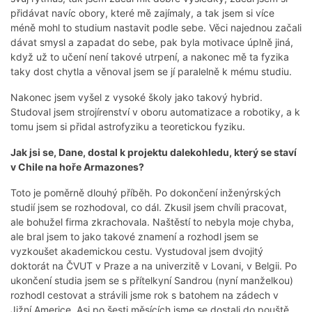
přidávat navíc obory, které mě zajímaly, a tak jsem si více
méně mohl to studium nastavit podle sebe. Věci najednou začali
dávat smysl a zapadat do sebe, pak byla motivace úplně jiná,
když už to učení není takové utrpení, a nakonec mě ta fyzika
taky dost chytla a věnoval jsem se jí paralelně k mému studiu.
Nakonec jsem vyšel z vysoké školy jako takový hybrid.
Studoval jsem strojírenství v oboru automatizace a robotiky, a k
tomu jsem si přidal astrofyziku a teoretickou fyziku.
Jak jsi se, Dane, dostal k projektu dalekohledu, který se staví
v Chile na hoře Armazones?
Toto je poměrně dlouhý příběh. Po dokončení inženýrských
studií jsem se rozhodoval, co dál. Zkusil jsem chvíli pracovat,
ale bohužel firma zkrachovala. Naštěstí to nebyla moje chyba,
ale bral jsem to jako takové znamení a rozhodl jsem se
vyzkoušet akademickou cestu. Vystudoval jsem dvojitý
doktorát na ČVUT v Praze a na univerzitě v Lovani, v Belgii. Po
ukončení studia jsem se s přítelkyní Sandrou (nyní manželkou)
rozhodl cestovat a strávili jsme rok s batohem na zádech v
Jižní Americe. Asi po šesti měsících jsme se dostali do pouště