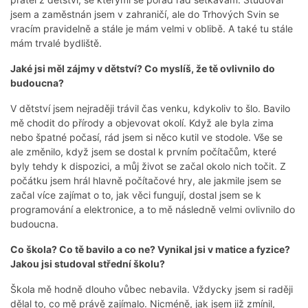
jsem a zaměstnán jsem v zahraničí, ale do Trhových Svin se
vracím pravidelně a stále je mám velmi v oblibě. A také tu stále
mám trvalé bydliště.
Jaké jsi měl zájmy v dětství? Co myslíš, že tě ovlivnilo do
budoucna?
V dětství jsem nejraději trávil čas venku, kdykoliv to šlo. Bavilo
mě chodit do přírody a objevovat okolí. Když ale byla zima
nebo špatné počasí, rád jsem si něco kutil ve stodole. Vše se
ale změnilo, když jsem se dostal k prvním počítačům, které
byly tehdy k dispozici, a můj život se začal okolo nich točit. Z
počátku jsem hrál hlavně počítačové hry, ale jakmile jsem se
začal více zajímat o to, jak věci fungují, dostal jsem se k
programování a elektronice, a to mě následně velmi ovlivnilo do
budoucna.
Co škola? Co tě bavilo a co ne? Vynikal jsi v matice a fyzice?
Jakou jsi studoval střední školu?
Škola mě hodně dlouho vůbec nebavila. Vždycky jsem si raději
dělal to, co mě právě zajímalo. Nicméně, jak jsem již zmínil,