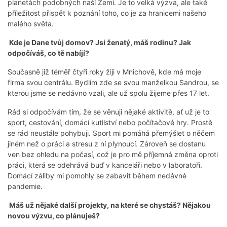
planetách podobných naší Zemi. Je to velká výzva, ale také
příležitost přispět k poznání toho, co je za hranicemi našeho
malého světa.
Kde je Dane tvůj domov? Jsi ženatý, máš rodinu? Jak
odpočíváš, co tě nabíjí?
Současně již téměř čtyři roky žiji v Mnichově, kde má moje
firma svou centrálu. Bydlím zde se svou manželkou Sandrou, se
kterou jsme se nedávno vzali, ale už spolu žijeme přes 17 let.
Rád si odpočívám tím, že se věnuji nějaké aktivitě, ať už je to
sport, cestování, domácí kutilství nebo počítačové hry. Prostě
se rád neustále pohybuji. Sport mi pomáhá přemýšlet o něčem
jiném než o práci a stresu z ní plynoucí. Zároveň se dostanu
ven bez ohledu na počasí, což je pro mě příjemná změna oproti
práci, která se odehrává buď v kanceláři nebo v laboratoři.
Domácí záliby mi pomohly se zabavit během nedávné
pandemie.
Máš už nějaké další projekty, na které se chystáš? Nějakou
novou výzvu, co plánuješ?