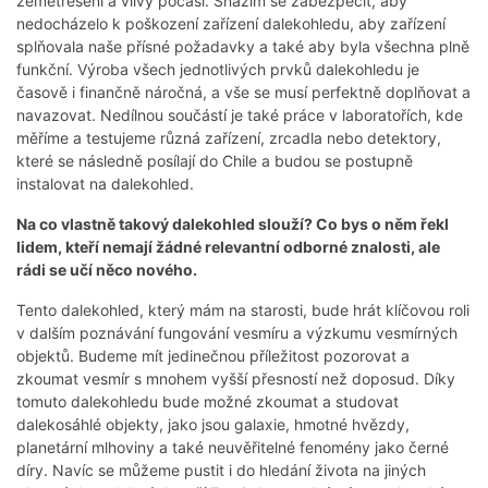
zemětřesení a vlivy počasí. Snažím se zabezpečit, aby
nedocházelo k poškození zařízení dalekohledu, aby zařízení
splňovala naše přísné požadavky a také aby byla všechna plně
funkční. Výroba všech jednotlivých prvků dalekohledu je
časově i finančně náročná, a vše se musí perfektně doplňovat a
navazovat. Nedílnou součástí je také práce v laboratořích, kde
měříme a testujeme různá zařízení, zrcadla nebo detektory,
které se následně posílají do Chile a budou se postupně
instalovat na dalekohled.
Na co vlastně takový dalekohled slouží? Co bys o něm řekl
lidem, kteří nemají žádné relevantní odborné znalosti, ale
rádi se učí něco nového.
Tento dalekohled, který mám na starosti, bude hrát klíčovou roli
v dalším poznávání fungování vesmíru a výzkumu vesmírných
objektů. Budeme mít jedinečnou příležitost pozorovat a
zkoumat vesmír s mnohem vyšší přesností než doposud. Díky
tomuto dalekohledu bude možné zkoumat a studovat
dalekosáhlé objekty, jako jsou galaxie, hmotné hvězdy,
planetární mlhoviny a také neuvěřitelné fenomény jako černé
díry. Navíc se můžeme pustit i do hledání života na jiných