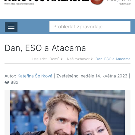
Rozbalit nabídku
Dan, ESO a Atacama
Jste zde:
Domů
Náš rozhovor
Dan, ESO a Atacama
Autor:
Kateřina Špírková
| Zveřejněno: neděle 14. května 2023 |
88x