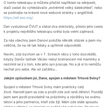
O tomto teleskopu si můžete přečíst například na wikipedii,
stačí zadat do vyhledávače „extrémně velký dalekohled“, nebo
se podívejte na krásné nové webové stránky v angličtině:
https://elt.eso.org/
.
Dan vystudoval ČVUT a získal dva doktoráty, přesto jeho cesta
k projektu největšího teleskopu světa byla velmi zajímavá.
Za nás všechny jsem Danovi položila několik otázek a jsem mu
vděčná, že na ně tak lidsky a upřímně odpověděl.
Nevím, zda bychom se v T. Svinech něco z toho dozvěděli,
kdyby Danův tatínek Václav nebyl bratrancem mé maminky a
nezmínil se jí o tom, kde jeho syn pracuje. No a já si to nemůžu
nechat pro sebe. Ale od začátku…
Jakým způsobem jsi, Dane, spojen s městem Trhové Sviny?
Spojení s městem Trhové Sviny mám prakticky celý
život. Narodil jsem se zde a prožil zde své rané dětství. Později
jsem sem jezdil pravidelně na prázdniny a návštěvy ke svému
tátovi a jeho partnerce, kteří zde žijí. Mám zde stále spoustu
přátel z dětství, se kterými se pořád rád setkávám. Studoval