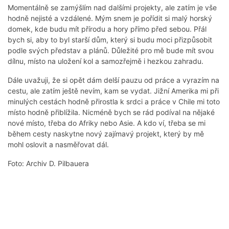
Momentálně se zamýšlím nad dalšími projekty, ale zatím je vše
hodně nejisté a vzdálené. Mým snem je pořídit si malý horský
domek, kde budu mít přírodu a hory přímo před sebou. Přál
bych si, aby to byl starší dům, který si budu moci přizpůsobit
podle svých představ a plánů. Důležité pro mě bude mít svou
dílnu, místo na uložení kol a samozřejmě i hezkou zahradu.
Dále uvažuji, že si opět dám delší pauzu od práce a vyrazím na
cestu, ale zatím ještě nevím, kam se vydat. Jižní Amerika mi při
minulých cestách hodně přirostla k srdci a práce v Chile mi toto
místo hodně přiblížila. Nicméně bych se rád podíval na nějaké
nové místo, třeba do Afriky nebo Asie. A kdo ví, třeba se mi
během cesty naskytne nový zajímavý projekt, který by mě
mohl oslovit a nasměřovat dál.
Foto: Archiv D. Pilbauera