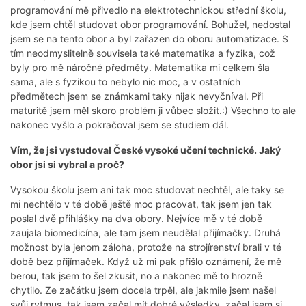
programování mě přivedlo na elektrotechnickou střední školu,
kde jsem chtěl studovat obor programování. Bohužel, nedostal
jsem se na tento obor a byl zařazen do oboru automatizace. S
tím neodmyslitelně souvisela také matematika a fyzika, což
byly pro mě náročné předměty. Matematika mi celkem šla
sama, ale s fyzikou to nebylo nic moc, a v ostatních
předmětech jsem se známkami taky nijak nevyčníval. Při
maturitě jsem měl skoro problém ji vůbec složit.:) Všechno to ale
nakonec vyšlo a pokračoval jsem se studiem dál.
Vím, že jsi vystudoval České vysoké učení technické. Jaký
obor jsi si vybral a proč?
Vysokou školu jsem ani tak moc studovat nechtěl, ale taky se
mi nechtělo v té době ještě moc pracovat, tak jsem jen tak
poslal dvě přihlášky na dva obory. Nejvíce mě v té době
zaujala biomedicína, ale tam jsem neudělal přijímačky. Druhá
možnost byla jenom záloha, protože na strojírenství brali v té
době bez přijímaček. Když už mi pak přišlo oznámení, že mě
berou, tak jsem to šel zkusit, no a nakonec mě to hrozně
chytilo. Ze začátku jsem docela trpěl, ale jakmile jsem našel
svůj rytmus, tak jsem začal mít dobré výsledky, začal jsem si