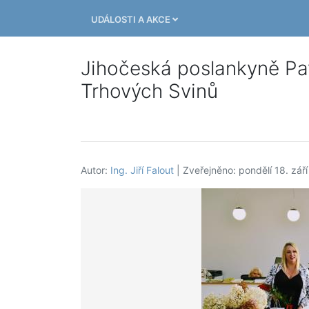
UDÁLOSTI A AKCE
Jihočeská poslankyně Pa
Trhových Svinů
Autor:
Ing. Jiří Falout
| Zveřejněno: pondělí 18. zář