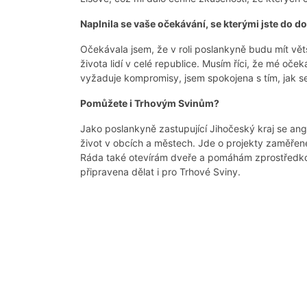
Naplnila se vaše očekávání, se kterými jste do 
Očekávala jsem, že v roli poslankyně budu mít větš
života lidí v celé republice. Musím říci, že mé oče
vyžaduje kompromisy, jsem spokojena s tím, jak se 
Pomůžete i Trhovým Svinům?
Jako poslankyně zastupující Jihočeský kraj se anga
život v obcích a městech. Jde o projekty zaměřené
Ráda také otevírám dveře a pomáhám zprostředkov
připravena dělat i pro Trhové Sviny.