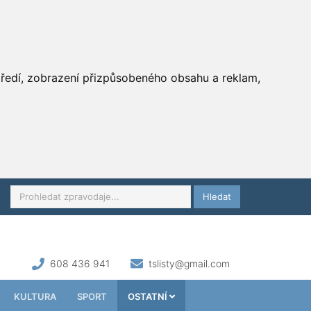
středí, zobrazení přizpůsobeného obsahu a reklam,
Hledat
608 436 941
tslisty@gmail.com
KULTURA
SPORT
OSTATNÍ