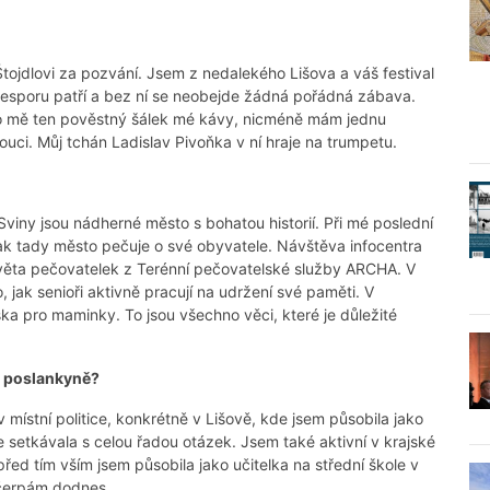
ojdlovi za pozvání. Jsem z nedalekého Lišova a váš festival
sporu patří a bez ní se neobejde žádná pořádná zábava.
pro mě ten pověstný šálek mé kávy, nicméně mám jednu
bouci. Můj tchán Ladislav Pivoňka v ní hraje na trumpetu.
iny jsou nádherné město s bohatou historií. Při mé poslední
jak tady město pečuje o své obyvatele. Návštěva infocentra
 světa pečovatelek z Terénní pečovatelské služby ARCHA. V
 jak senioři aktivně pracují na udržení své paměti. V
a pro maminky. To jsou všechno věci, které je důležité
e poslankyně?
ístní politice, konkrétně v Lišově, kde jsem působila jako
se setkávala s celou řadou otázek. Jsem také aktivní v krajské
řed tím vším jsem působila jako učitelka na střední škole v
 čerpám dodnes.