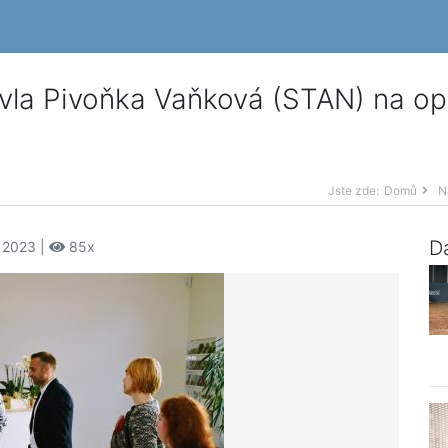
vla Pivoňka Vaňková (STAN) na o
Jste zde:
Domů
N
Da
í 2023 |
85x