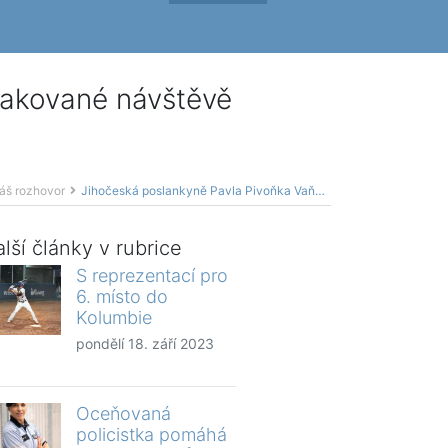
pakované návštěvě
áš rozhovor
Jihočeská poslankyně Pavla Pivoňka Vaňková (STAN) na opakované návštěvě Trhových Svinů
lší články v rubrice
S reprezentací pro
6. místo do
Kolumbie
pondělí 18. září 2023
Oceňovaná
policistka pomáhá