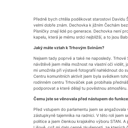
Předně bych chtěla poděkovat starostovi Davidu Št
velmi dobře znám. Dechovka k jižním Čechám beze
Písničky znají lidé po generace. Dechovka není 
kapelu, která je mému srdci nejbližší, a to jsou Ba
Jaký máte vztah k Trhovým Svinům?
Nejsem tady poprvé a také ne naposledy. Trhové Sv
návštěvě jsem měla možnost na vlastní oči vidět, 
mi umožnila při výstavě fotografií nahlédnout do
Centru komunitních aktivit jsem byla svědkem toho,
rodinném centru Trhováček pak probíhala přednášk
podporovat a které dělají tu pověstnou atmosféru.
Čemu jste se věnovala před nástupem do funkc
Před vstupem do parlamentu jsem se angažovala v m
zástupkyně tajemníka na radnici. V této roli jsem 
politice a jsem členkou krajského výboru STAN. A p
Lišově, což mi dalo cenné zkušenosti, ze kterých