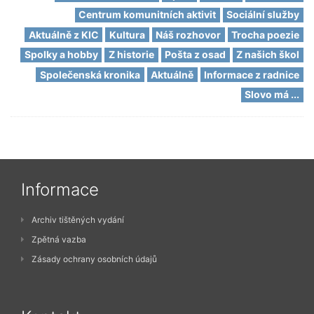
Centrum komunitních aktivit
Sociální služby
Aktuálně z KIC
Kultura
Náš rozhovor
Trocha poezie
Spolky a hobby
Z historie
Pošta z osad
Z našich škol
Společenská kronika
Aktuálně
Informace z radnice
Slovo má ...
Informace
Archiv tištěných vydání
Zpětná vazba
Zásady ochrany osobních údajů