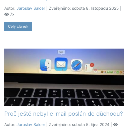
Autor:
Jaroslav Salcer
| Zveřejněno: sobota 8. listopadu 2025 |
7x
Celý článek
Proč ještě nebyl e-mail poslán do důchodu?
Autor:
Jaroslav Salcer
| Zveřejněno: sobota 5. října 2024 |