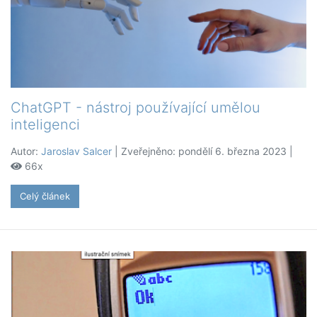
ChatGPT - nástroj používající umělou
inteligenci
Autor:
Jaroslav Salcer
| Zveřejněno: pondělí 6. března 2023 |
66x
Celý článek