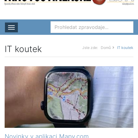
Rozbalit nabídku
IT koutek
Jste zde:
Domů
IT koutek
Novinky v aplikaci Mapy.com