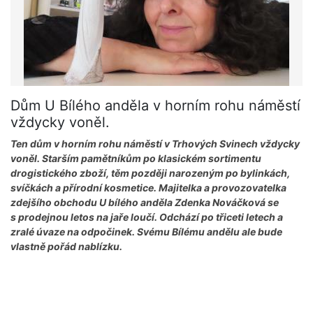
Dům U Bílého anděla v horním rohu náměstí
vždycky voněl.
Ten dům v horním rohu náměstí v Trhových Svinech vždycky
voněl. Starším pamětníkům po klasickém sortimentu
drogistického zboží, těm později narozeným po bylinkách,
svíčkách a přírodní kosmetice. Majitelka a provozovatelka
zdejšího obchodu U bílého anděla Zdenka Nováčková se
s prodejnou letos na jaře loučí. Odchází po třiceti letech a
zralé úvaze na odpočinek. Svému Bílému andělu ale bude
vlastně pořád nablízku.