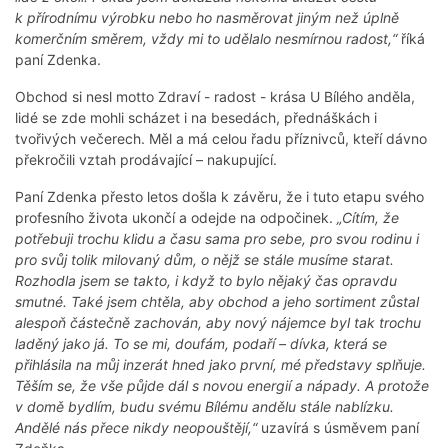
k přírodnímu výrobku nebo ho nasměrovat jiným než úplně
komerčním směrem, vždy mi to udělalo nesmírnou radost,“
říká
paní Zdenka.
Obchod si nesl motto Zdraví - radost - krása U Bílého anděla,
lidé se zde mohli scházet i na besedách, přednáškách i
tvořivých večerech. Měl a má celou řadu příznivců, kteří dávno
překročili vztah prodávající – nakupující.
Paní Zdenka přesto letos došla k závěru, že i tuto etapu svého
profesního života ukončí a odejde na odpočinek.
„Cítím, že
potřebuji trochu klidu a času sama pro sebe, pro svou rodinu i
pro svůj tolik milovaný dům, o nějž se stále musíme starat.
Rozhodla jsem se takto, i když to bylo nějaký čas opravdu
smutné. Také jsem chtěla, aby obchod a jeho sortiment zůstal
alespoň částečně zachován, aby nový nájemce byl tak trochu
laděný jako já. To se mi, doufám, podaří – dívka, která se
přihlásila na můj inzerát hned jako první, mé představy splňuje.
Těším se, že vše půjde dál s novou energií a nápady. A protože
v domě bydlím, budu svému Bílému andělu stále nablízku.
Andělé nás přece nikdy neopouštějí,“
uzavírá s úsměvem paní