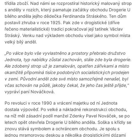
třídila zboží. Nad námi se rozprostíral historický malovaný strop
s anděly v rozích, který pamatuje začátky obchodu Drogerie U
bílého anděla jejího dědečka Ferdinanda Stráského. Ten dům
postavil zhruba v roce 1925. Pak zde v drogistické (dříve
řečeno materialistické) tradici pokračoval její tatínek Václav
Stráský. Venku nad výkladem obchodu visel jako symbol místa
velký bílý anděl.
„Po válce bylo vše vyvlastněno a prostory přebralo družstvo
Jednota, typ nabídky zůstal zachován, stále zde byla drogerie.
Ale zdobený strop už je zamalován, opatřen zářivkami a místo
okamžitě připomíná tisíce podobných socialistických prodejen
v zemi. Původní anděl zde své místo samozřejmě nenašel, byl
včas schován na půdě, jakoby čekal, že jeho čas ještě přijde,“
vypráví paní Nováčková.
Po revoluci v roce 1990 a vrácení majetku od ní Jednota
dostala výpověď. Po velké a nákladné rekonstrukci obchodu,
na níž měl zásadní podíl manžel Zdenky Pavel Nováček, se po
letech opět otevřela Drogerie U bílého anděla. Soška s křídly se
znovu stává symbolem a ochráncem obchodu. Je spolu s
jednou mramorovou deskou a několika drogistickými dózami