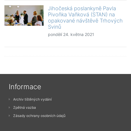
Jihočeská poslankyně Pavla
Pivoňka Vaňková (STAN) na
opakované návštěvě Trhových
Svinů
pondělí 24. května 2021
Informace
Archiv tištěných vydání
Zpětná vazba
Zásady ochrany osobních údajů