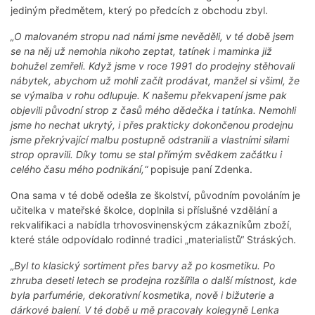
jediným předmětem, který po předcích z obchodu zbyl.
„O malovaném stropu nad námi jsme nevěděli, v té době jsem
se na něj už nemohla nikoho zeptat, tatínek i maminka již
bohužel zemřeli. Když jsme v roce 1991 do prodejny stěhovali
nábytek, abychom už mohli začít prodávat, manžel si všiml, že
se výmalba v rohu odlupuje. K našemu překvapení jsme pak
objevili původní strop z časů mého dědečka i tatínka. Nemohli
jsme ho nechat ukrytý, i přes prakticky dokončenou prodejnu
jsme překrývající malbu postupně odstranili a vlastními silami
strop opravili. Díky tomu se stal přímým svědkem začátku i
celého času mého podnikání,“
popisuje paní Zdenka.
Ona sama v té době odešla ze školství, původním povoláním je
učitelka v mateřské školce, doplnila si příslušné vzdělání a
rekvalifikaci a nabídla trhovosvinenskýcm zákazníkům zboží,
které stále odpovídalo rodinné tradici „materialistů“ Stráských.
„Byl to klasický sortiment přes barvy až po kosmetiku. Po
zhruba deseti letech se prodejna rozšířila o další místnost, kde
byla parfumérie, dekorativní kosmetika, nově i bižuterie a
dárkové balení. V té době u mě pracovaly kolegyně Lenka