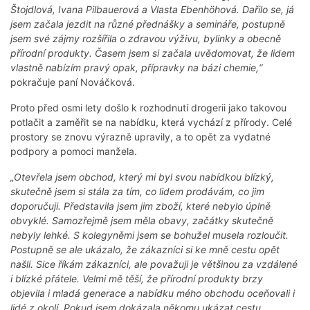
Štojdlová, Ivana Pilbauerová a Vlasta Ebenhöhová. Dařilo se, já
jsem začala jezdit na různé přednášky a semináře, postupně
jsem své zájmy rozšířila o zdravou výživu, bylinky a obecně
přírodní produkty. Časem jsem si začala uvědomovat, že lidem
vlastně nabízím pravý opak, přípravky na bázi chemie,“
pokračuje paní Nováčková.
Proto před osmi lety došlo k rozhodnutí drogerii jako takovou
potlačit a zaměřit se na nabídku, která vychází z přírody. Celé
prostory se znovu výrazně upravily, a to opět za vydatné
podpory a pomoci manžela.
„Otevřela jsem obchod, který mi byl svou nabídkou blízký,
skutečně jsem si stála za tím, co lidem prodávám, co jim
doporučuji. Představila jsem jim zboží, které nebylo úplně
obvyklé. Samozřejmě jsem měla obavy, začátky skutečně
nebyly lehké. S kolegyněmi jsem se bohužel musela rozloučit.
Postupně se ale ukázalo, že zákazníci si ke mně cestu opět
našli. Sice říkám zákazníci, ale považuji je většinou za vzdálené
i blízké přátele. Velmi mě těší, že přírodní produkty brzy
objevila i mladá generace a nabídku mého obchodu oceňovali i
lidé z okolí. Pokud jsem dokázala někomu ukázat cestu