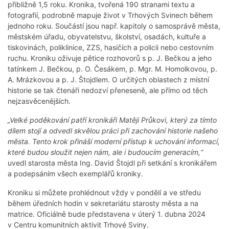
přibližně 1,5 roku. Kronika, tvořená 190 stranami textu a
fotografií, podrobně mapuje život v Trhových Svinech během
jednoho roku. Součástí jsou např. kapitoly o samosprávě města,
městském úřadu, obyvatelstvu, školství, osadách, kultuře a
tiskovinách, poliklinice, ZZS, hasičích a policii nebo cestovním
ruchu. Kroniku oživuje pětice rozhovorů s p. J. Bečkou a jeho
tatínkem J. Bečkou, p. O. Česákem, p. Mgr. M. Homolkovou, p.
A. Mrázkovou a p. J. Štojdlem. O určitých oblastech z místní
historie se tak čtenáři nedozví přeneseně, ale přímo od těch
nejzasvěcenějších.
„Velké poděkování patří kronikáři Matěji Průkovi, který za tímto
dílem stojí a odvedl skvělou práci při zachování historie našeho
města. Tento krok přináší moderní přístup k uchování informací,
které budou sloužit nejen nám, ale i budoucím generacím,“
uvedl starosta města Ing. David Štojdl při setkání s kronikářem
a podepsáním všech exemplářů kroniky.
Kroniku si můžete prohlédnout vždy v pondělí a ve středu
během úředních hodin v sekretariátu starosty města a na
matrice. Oficiálně bude představena v úterý 1. dubna 2024
v Centru komunitních aktivit Trhové Sviny.