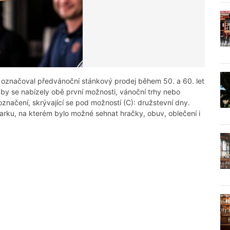
se označoval předvánoční stánkový prodej během 50. a 60. let
y by se nabízely obě první možnosti, vánoční trhy nebo
značení, skrývající se pod možností (C): družstevní dny.
rku, na kterém bylo možné sehnat hračky, obuv, oblečení i