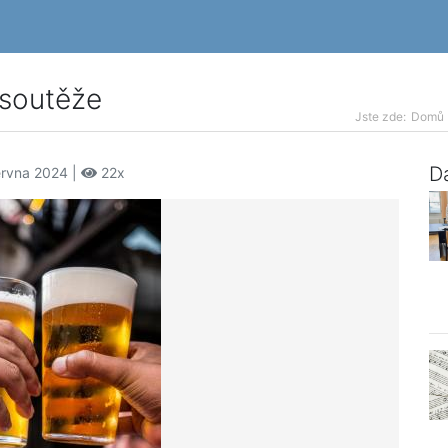
soutěže
Jste zde:
Domů
Da
ervna 2024 |
22x