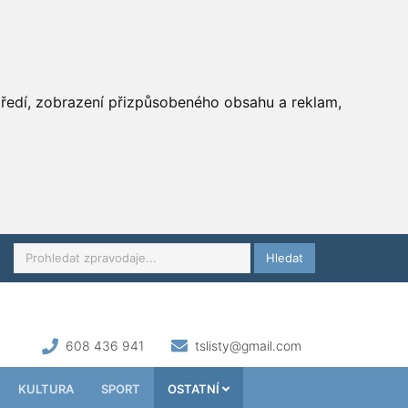
středí, zobrazení přizpůsobeného obsahu a reklam,
Hledat
608 436 941
tslisty@gmail.com
KULTURA
SPORT
OSTATNÍ