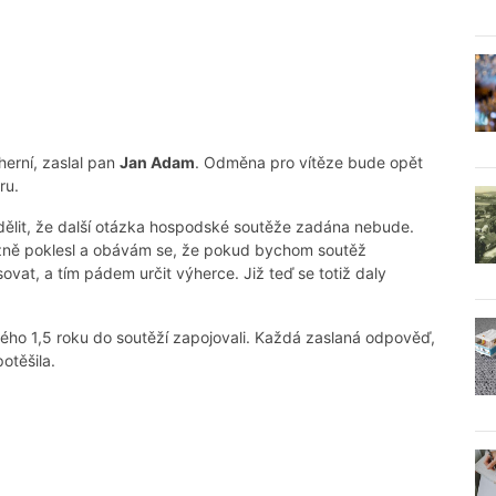
erní, zaslal pan
Jan Adam
. Odměna pro vítěze bude opět
ru.
dělit, že další otázka hospodské soutěže zadána nebude.
zně poklesl a obávám se, že pokud bychom soutěž
vat, a tím pádem určit výherce. Již teď se totiž daly
ho 1,5 roku do soutěží zapojovali. Každá zaslaná odpověď,
otěšila.