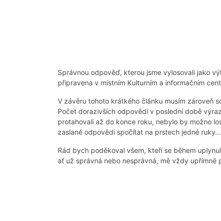
Správnou odpověď, kterou jsme vylosovali jako výh
připravena v místním Kulturním a informačním cent
V závěru tohoto krátkého článku musím zároveň s
Počet dorazivších odpovědí v poslední době výra
protahovali až do konce roku, nebylo by možno loso
zaslané odpovědi spočítat na prstech jedné ruky…
Rád bych poděkoval všem, kteří se během uplynulé
ať už správná nebo nesprávná, mě vždy upřímně p