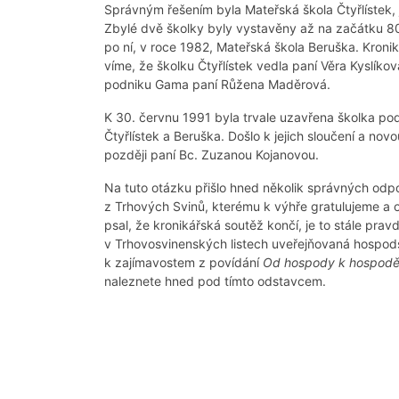
Správným řešením byla Mateřská škola Čtyřlístek, jej
Zbylé dvě školky byly vystavěny až na začátku 80.
po ní, v roce 1982, Mateřská škola Beruška. Kronik
víme, že školku Čtyřlístek vedla paní Věra Kyslík
podniku Gama paní Růžena Maděrová.
K 30. červnu 1991 byla trvale uzavřena školka po
Čtyřlístek a Beruška. Došlo k jejich sloučení a nov
později paní Bc. Zuzanou Kojanovou.
Na tuto otázku přišlo hned několik správných odp
z Trhových Svinů, kterému k výhře gratulujeme a 
psal, že kronikářská soutěž končí, je to stále prav
v Trhovosvinenských listech uveřejňovaná hospod
k zajímavostem z povídání
Od hospody k hospod
naleznete hned pod tímto odstavcem.