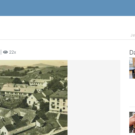
Js
Da
 |
22x