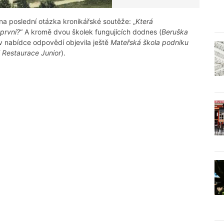
na poslední otázka kronikářské soutěže: „
Která
první?
“ A kromě dvou školek fungujících dodnes (
Beruška
e v nabídce odpovědí objevila ještě
Mateřská škola podniku
í
Restaurace Junior
).