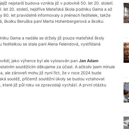
íž nejstarší budova vznikla již v polovině 50. let 20. století.
 let 20. století, nejdříve Mateřská škola podniku Gama a až
y 80. let pravidelně informovaly o jménech ředitelek, takže
ová, školku Beruška paní Marta Hohenbergerová a školku
dniku Gama a nadále se držely již pouze mateřské školy
ou ředitelkou se stala paní Alena Felendová, vystřídaná
ovědí, jako výherce byl ale vylosován pan
Jan Adam
ostatním soutěžícím děkujeme za účast. A ačkoliv jsem minule
da, ale zároveň mohu již nyní říct, že v roce 2024 bude
ská soutěž, přičemž soutěžní úkoly se budou vztahovat
ě
, které již půl roku ve zpravodaji vychází. A první otázku