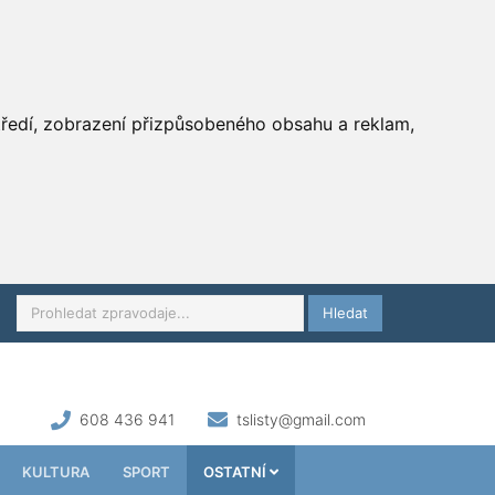
středí, zobrazení přizpůsobeného obsahu a reklam,
Hledat
608 436 941
tslisty@gmail.com
KULTURA
SPORT
OSTATNÍ