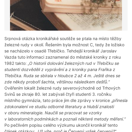
Srpnová otázka kronikářské soutěže se ptala na místo těžby
železné rudy v okolí. Řešením byla možnost C, tedy že ložisko
se nacházelo v osadě Třebíčko. Tehdejší kronikář Jaroslav
Vazda tuto informaci zaznamenal do městské kroniky z roku
1982 takto: „
O historii dolování železných rud v Třebíčku se
studenti dozvěděli z vyprávění a z kroniky pana Fraňka z
Třebíčka. Ruda se sbírala v hloubce 2 až 4 m. Ještě dnes se
zde někdy proboří šachta, většinou následkem dešťů.“
Ověřením lokalit železné rudy severovýchodně od Trhových
Svinů se zkraje 80. let zabývali čtyři studenti 3. ročníku
místního gymnázia, tato práce jim dle zprávy v kronice „
přinesla
zdokonalení ve studiu odborné literatury a hlubší znalosti
v oboru mineralogie. Naučili se pracovat se vzorky
v laboratorních podmínkách a poznali některé metody měření.“
Po pečlivém popisu celého výzkumu ukončil kronikář tento
článek otázkou: „
Už víte, proč je Červený vršek červený?
“