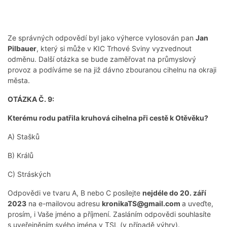
Ze správných odpovědí byl jako výherce vylosován pan
Jan
Pilbauer
, který si může v KIC Trhové Sviny vyzvednout
odměnu. Další otázka se bude zaměřovat na průmyslový
provoz a podíváme se na již dávno zbouranou cihelnu na okraji
města.
OTÁZKA Č. 9:
Kterému rodu patřila kruhová cihelna při cestě k Otěvěku?
A) Stašků
B) Králů
C) Stráských
Odpovědi ve tvaru A, B nebo C posílejte
nejdéle do 20. září
2023
na e-mailovou adresu
kronikaTS@gmail.com
a uveďte,
prosím, i Vaše jméno a příjmení. Zasláním odpovědi souhlasíte
s uveřejněním svého jména v TSL (v případě výhry).