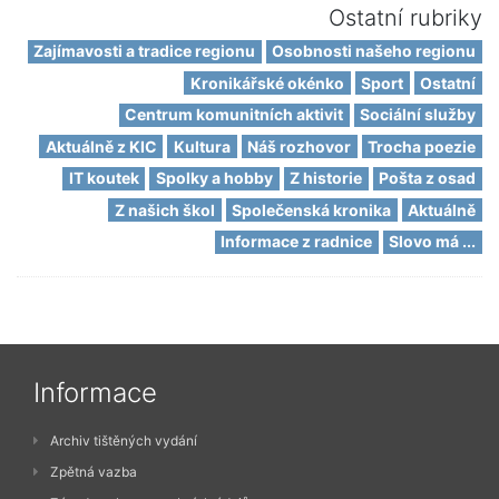
Ostatní rubriky
Zajímavosti a tradice regionu
Osobnosti našeho regionu
Kronikářské okénko
Sport
Ostatní
Centrum komunitních aktivit
Sociální služby
Aktuálně z KIC
Kultura
Náš rozhovor
Trocha poezie
IT koutek
Spolky a hobby
Z historie
Pošta z osad
Z našich škol
Společenská kronika
Aktuálně
Informace z radnice
Slovo má ...
Informace
Archiv tištěných vydání
Zpětná vazba