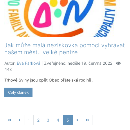
Jak může malá neziskovka pomoci vyhrávat
našem městu velké peníze
Autor:
Eva Farková
| Zveřejněno: neděle 19. června 2022 |
44x
Trhové Sviny jsou opět Obec přátelská rodině .
Celý článek
1
2
3
4
5