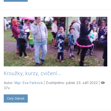
Kroužky, kurzy, cvičení...
Autor:
Mgr. Eva Farková
| Zveřejněno: pátek 23. září 2022 |
37x
Celý článek