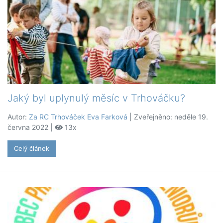
Jaký byl uplynulý měsíc v Trhováčku?
Autor:
Za RC Trhováček Eva Farková
| Zveřejněno: neděle 19.
června 2022 |
13x
Celý článek