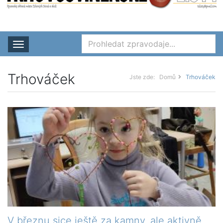
Rozbalit nabídku
Trhováček
Jste zde:
Domů
Trhováček
V březnu sice ještě za kamny, ale aktivně