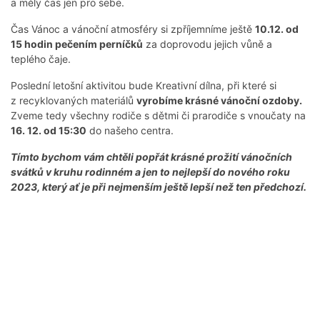
a měly čas jen pro sebe.
Čas Vánoc a vánoční atmosféry si zpříjemníme ještě
10.12. od
15 hodin pečením perníčků
za doprovodu jejich vůně a
teplého čaje.
Poslední letošní aktivitou bude Kreativní dílna, při které si
z recyklovaných materiálů
vyrobíme krásné vánoční ozdoby.
Zveme tedy všechny rodiče s dětmi či prarodiče s vnoučaty na
16. 12. od 15:30
do našeho centra.
Tímto bychom vám chtěli popřát krásné prožití vánočních
svátků v kruhu rodinném a jen to nejlepší do nového roku
2023, který ať je při nejmenším ještě lepší než ten předchozí.