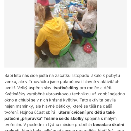
Babí léto nás sice ještě na začátku listopadu lákalo k pobytu
venku, ale v Trhováčku jsme pokračovali hlavně v aktivitách
uvnitř. Velký úspěch slaví
tvořivé dílny
pro rodiče a děti.
Květináčky vyráběné ubrouskovou technikou už zdobí nejedno
okno a chlubí se v nich krásné květiny. Tato aktivita bavila
nejen maminky, ale hlavně dětičky, které se těší na další
tvoření. Hojnou účast sbírá i
úterní cvičení pro děti a také
páteční „přípravka“ Těšíme se do školky
spojená s malým
tvořením. V posledním týdnu měsíce proběhla
beseda o školní
zralosti,
která byla velkým přínosem pro rodiče, kteří řeší, zda