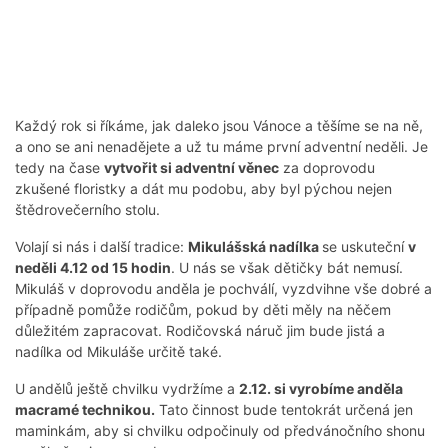
Každý rok si říkáme, jak daleko jsou Vánoce a těšíme se na ně,
a ono se ani nenadějete a už tu máme první adventní neděli. Je
tedy na čase
vytvořit si adventní věnec
za doprovodu
zkušené floristky a dát mu podobu, aby byl pýchou nejen
štědrovečerního stolu.
Volají si nás i další tradice:
Mikulášská nadílka
se uskuteční
v
neděli 4.12 od 15 hodin
. U nás se však dětičky bát nemusí.
Mikuláš v doprovodu anděla je pochválí, vyzdvihne vše dobré a
případně pomůže rodičům, pokud by děti měly na něčem
důležitém zapracovat. Rodičovská náruč jim bude jistá a
nadílka od Mikuláše určitě také.
U andělů ještě chvilku vydržíme a
2.12. si vyrobíme anděla
macramé technikou.
Tato činnost bude tentokrát určená jen
maminkám, aby si chvilku odpočinuly od předvánočního shonu