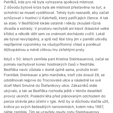
Petrlíků, kde pro ně byla vyhrazena spolková místnost.
Z důvodu bytové krize byla ale místnost přestavěna na byt, a
ochotníci se museli vystěhovat. Tehdy bylo nasnadě, aby začali
schůzovat v hostinci U Kabrhelů, který patřil jejich člence. A tak
se stalo. V Bedřiščině lokále ostatně i někdy zkoušeli různá
divadla a estrády. V prostoru nechyběl ani klavír (klasické velké
křídlo) a několik dětí sem ze známosti docházelo cvičit. Lokál
ale býval nevytápěný, a spíš než libé tóny jim v paměti utkvěly
nepříjemné vzpomínky na všudypřítomný chlad a poněkud
těžkopádnou a méně citlivou hru zkřehlými prsty.
Když v 50. letech zemřela paní Kristina Steinbauerová, začal se
pomalu nachylovat konec hostinských časů v Nedrtále.
Bedřiška navíc zůstala v domě úplně sama, protože bratr
František Steinbauer a jeho manželka, kteří zde dosud žili, se
odstěhovali nejprve do Trocnovské ulice a následně ke své
dceři Marii Smutné do Štefanikovy ulice. Zákazníků stále
ubývalo, a tak se Bedřiška rozhodla ještě v témže desetiletí
provoz ukončit. Poslední léta před plánovaným odchodem do
penze strávila jako účetní v Igle. Aniž by si důchodu stačila užít,
krátce po svých šedesátých narozeninách, kolem roku 1967,
náhle zemřela. Tím se uzavřely osudy rodu Steinbauerovy