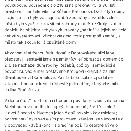
Soukupově. Sousední číslo 218 si na přelomu 70. a 80. let
přestavěli manželé Vilém a Růžena Kahounovi. Další čtyři domy
stojící za ním byly ve stejné době zbourány a vzniklé volné
místo bylo využito k rozšíření zahrady mateřské školy. Nutno
doplnit, že objekty nebyly vykupovány „násilně“ a jejich majitelé
nebyli vystěhováni. Všichni vlastníci totiž postupně zemřeli, a
město tak skoupilo již opuštěné domy.
Abychom si strženou řadu domů v Dobrovského ulici lépe
představili, sestavili jsme s pamětníky její obraz: za domem čp.
218 se nacházel dům rodiny Řežabů, což byli zemědělci a
povozníci. Vedle měli postaveno Kroupovi (krejčí) a za nimi
Steinbauerovi (Kabrhelovi). Pak řada končila a opodál se
v kopci, trochu bokem, krčil ještě jeden dům, který vlastnila
rodina Ptáčníkova.
V domě čp. 71, o kterém si budeme povídat nejvíce, žila rodina
Steinbauerova podle dostupných pramenů již v 19. století.
Hlavní činností v životech jejích členů bývalo vždy rolnictví;
pohostinství bylo vedlejším provozem, kterému se věnovali až
v podvečer, když skončili s prací na poli. To ostatně bývalo