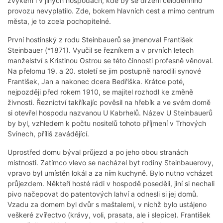
zvykem i v jiných hospodách, kde by se držení celodenního
provozu nevyplatilo. Zde, bokem hlavních cest a mimo centrum
města, je to zcela pochopitelné.
První hostinský z rodu Steinbauerů se jmenoval František
Steinbauer (*1871). Vyučil se řezníkem a v prvních letech
manželství s Kristinou Ostrou se této činnosti profesně věnoval.
Na přelomu 19. a 20. století se jim postupně narodili synové
František, Jan a nakonec dcera Bedřiška. Krátce poté,
nejpozději před rokem 1910, se majitel rozhodl ke změně
živnosti. Řeznictví takříkajíc pověsil na hřebík a ve svém domě
si otevřel hospodu nazvanou U Kabrhelů. Název U Steinbauerů
by byl, vzhledem k počtu nositelů tohoto příjmení v Trhových
Svinech, příliš zavádějící.
Uprostřed domu býval průjezd a po jeho obou stranách
místnosti. Zatímco vlevo se nacházel byt rodiny Steinbauerovy,
vpravo byl umístěn lokál a za ním kuchyně. Bylo nutno vcházet
průjezdem. Někteří hosté rádi v hospodě poseděli, jiní si nechali
pivo načepovat do patentových lahví a odnesli si jej domů.
Vzadu za domem byl dvůr s maštalemi, v nichž bylo ustájeno
veškeré zvířectvo (krávy, voli, prasata, ale i slepice). František