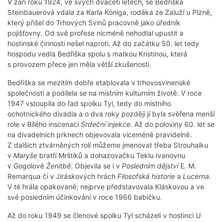
V září roku 1924, ve svých dvaceti letech, se Bedřiška
Steinbauerová vdala za Karla Königa, rodáka ze Zaluží u Plzně,
který přišel do Trhových Svinů pracovně jako úředník
pojišťovny. Od své profese nicméně nehodlal upustit a
hostinské činnosti nešel naproti. Až do začátku 50. let tedy
hospodu vedla Bedřiška spolu s matkou Kristinou, která
s provozem přece jen měla větší zkušenosti.
Bedřiška se mezitím dobře etablovala v trhovosvinenské
společnosti a podílela se na místním kulturním životě. V roce
1947 vstoupila do řad spolku Tyl, tedy do místního
ochotnického divadla a o dva roky později jí byla svěřena menší
role v Bílého inscenaci
Srdeční injekce
. Až do poloviny 60. let se
na divadelních prknech objevovala víceméně pravidelně.
Z dalších ztvárněných rolí můžeme jmenovat třeba Strouhalku
v
Maryše
bratří Mrštíků a dohazovačku Teklu Ivanovnu
v Gogolově
Ženitbě
. Objevila se i v
Posledním dějství
E. M.
Remarqua či v Jiráskových hrách
Filosofská historie
a
Lucerna
.
V té hrála opakovaně; nejprve představovala Kláskovou a ve
své posledním účinkování v roce 1966 babičku.
Až do roku 1949 se členové spolku Tyl scházeli v hostinci U