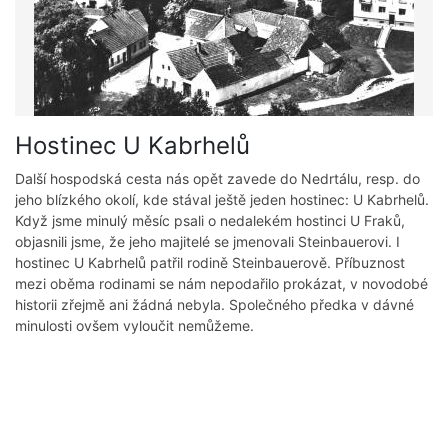
Hostinec U Kabrhelů
Další hospodská cesta nás opět zavede do Nedrtálu, resp. do
jeho blízkého okolí, kde stával ještě jeden hostinec: U Kabrhelů.
Když jsme minulý měsíc psali o nedalekém hostinci U Fraků,
objasnili jsme, že jeho majitelé se jmenovali Steinbauerovi. I
hostinec U Kabrhelů patřil rodině Steinbauerově. Příbuznost
mezi oběma rodinami se nám nepodařilo prokázat, v novodobé
historii zřejmě ani žádná nebyla. Společného předka v dávné
minulosti ovšem vyloučit nemůžeme.