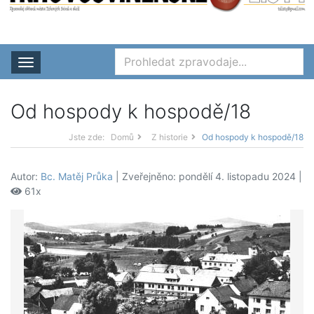
Rozbalit nabídku
Od hospody k hospodě/18
Jste zde:
Domů
Z historie
Od hospody k hospodě/18
Autor:
Bc. Matěj Průka
| Zveřejněno: pondělí 4. listopadu 2024 |
61x