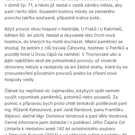
v domě čp. 71, a nikdo již nestál v cestě záměru města, aby
padl i tento dům. Sousední budovy mizely ze zemského
povrchu takřka současně, případně krátce poté...
Když provoz obou hospod v Nedrtále, U Fraků i U Kabrhelů,
během 60. let utichl, hledali si obyvatelé této čtvrti nové
hostince, do kterých by mohli docházet. Místní pamětníci se
shodují, že jedním z cílů bývala Čáhovina, hostinec U Petrlíků a
později hotel U Dvou čápů na náměstí. V Trocnovské ulici a
jejím nejbližším okolí ale pohostinské provozy už vícekrát
obnoveny nebyly a neobjevily se ani žádné snahy, které by ke
znovuotevření původních provozů anebo ke zřízení nové
hospody vedly.
Článek by nepřinesl nic zajímavého, kdybych opět nemohl
využít vzpomínek pamětníků, potomků nebo sousedů. Za
pomoc s přípravou bych proto chtěl tentokrát poděkovat paní
Ing. Růženě Kahounové, paní Janě Randové, panu Františku
Slípkovi, slečně Mgr. Dominice Vondrové a paní Věře Vondrové.
Cenné informace jsem dohledal i v publikaci Jiřího Čajana
Od
Linharta k Herbstovi aneb 140 let ochotnického souboru
v Trhových Svinech
(2004) a ve sčítacích arších z počátku 20.