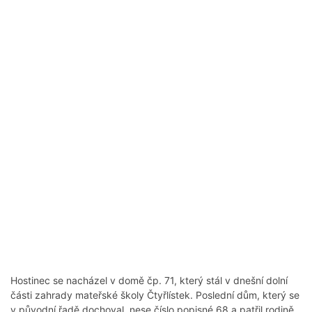
Hostinec se nacházel v domě čp. 71, který stál v dnešní dolní
části zahrady mateřské školy Čtyřlístek. Poslední dům, který se
v původní řadě dochoval, nese číslo popisné 68 a patřil rodině