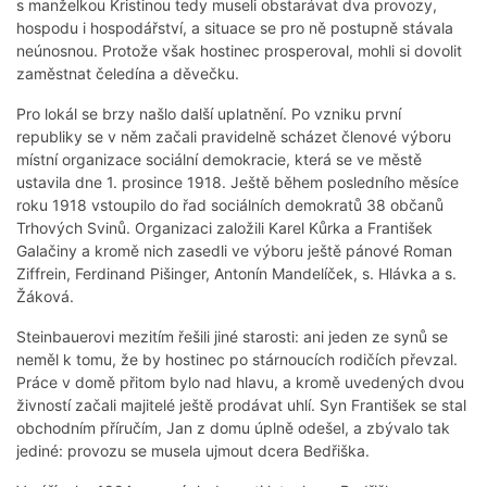
s manželkou Kristinou tedy museli obstarávat dva provozy,
hospodu i hospodářství, a situace se pro ně postupně stávala
neúnosnou. Protože však hostinec prosperoval, mohli si dovolit
zaměstnat čeledína a děvečku.
Pro lokál se brzy našlo další uplatnění. Po vzniku první
republiky se v něm začali pravidelně scházet členové výboru
místní organizace sociální demokracie, která se ve městě
ustavila dne 1. prosince 1918. Ještě během posledního měsíce
roku 1918 vstoupilo do řad sociálních demokratů 38 občanů
Trhových Svinů. Organizaci založili Karel Kůrka a František
Galačiny a kromě nich zasedli ve výboru ještě pánové Roman
Ziffrein, Ferdinand Pišinger, Antonín Mandelíček, s. Hlávka a s.
Žáková.
Steinbauerovi mezitím řešili jiné starosti: ani jeden ze synů se
neměl k tomu, že by hostinec po stárnoucích rodičích převzal.
Práce v domě přitom bylo nad hlavu, a kromě uvedených dvou
živností začali majitelé ještě prodávat uhlí. Syn František se stal
obchodním příručím, Jan z domu úplně odešel, a zbývalo tak
jediné: provozu se musela ujmout dcera Bedřiška.