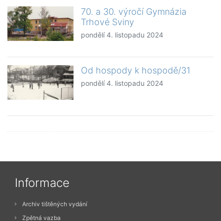
70. a 30. výročí Gymnázia
Trhové Sviny
pondělí 4. listopadu 2024
Od hospody k hospodě/31
pondělí 4. listopadu 2024
Informace
Archiv tištěných vydání
Zpětná vazba