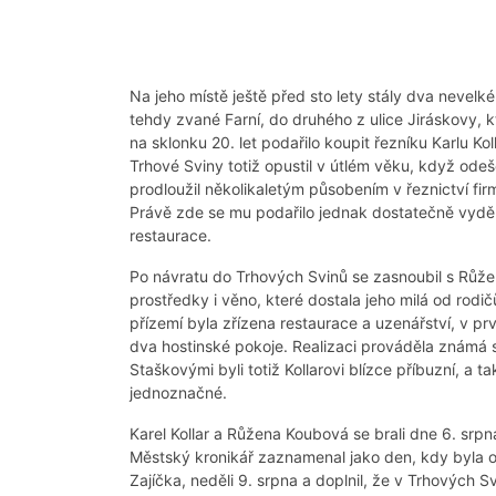
Na jeho místě ještě před sto lety stály dva nevel
tehdy zvané Farní, do druhého z ulice Jiráskovy, 
na sklonku 20. let podařilo koupit řezníku Karlu Ko
Trhové Sviny totiž opustil v útlém věku, když ode
prodloužil několikaletým působením v řeznictví f
Právě zde se mu podařilo jednak dostatečně vyděl
restaurace.
Po návratu do Trhových Svinů se zasnoubil s Růž
prostředky i věno, které dostala jeho milá od rodi
přízemí byla zřízena restaurace a uzenářství, v p
dva hostinské pokoje. Realizaci prováděla známá 
Staškovými byli totiž Kollarovi blízce příbuzní, a t
jednoznačné.
Karel Kollar a Růžena Koubová se brali dne 6. srpna
Městský kronikář zaznamenal jako den, kdy byla o
Zajíčka, neděli 9. srpna a doplnil, že v Trhových 