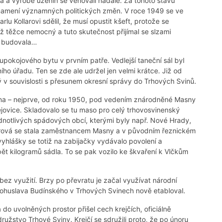
a a výrobě uzenin se věnovali nadále. Za tohoto stavu
 znamení významných politických změn. V roce 1949 se ve
rlu Kollarovi sdělil, že musí opustit kšeft, protože se
již těžce nemocný a tuto skutečnost přijímal se slzami
ky budovala…
upokojového bytu v prvním patře. Vedlejší taneční sál byl
ího úřadu. Ten se zde ale udržel jen velmi krátce. Již od
 v souvislosti s přesunem okresní správy do Trhových Svinů.
asna – nejprve, od roku 1950, pod vedením znárodněné Masny
vice. Skladovalo se tu maso pro celý trhovosvinenský
ednotlivých spádových obcí, kterými byly např. Nové Hrady,
larová se stala zaměstnancem Masny a v původním řeznickém
yhlášky se totiž na zabijačky vydávalo povolení a
t kilogramů sádla. To se pak vozilo ke škvaření k Vlčkům
bez využití. Brzy po převratu je začal využívat národní
 Bohuslava Budínského v Trhových Svinech nově etabloval.
 do uvolněných prostor přišel cech krejčích, oficiálně
užstvo Trhové Sviny. Krejčí se sdružili proto, že po únoru