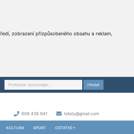
středí, zobrazení přizpůsobeného obsahu a reklam,
Hledat
608 436 941
tslisty@gmail.com
KULTURA
SPORT
OSTATNÍ