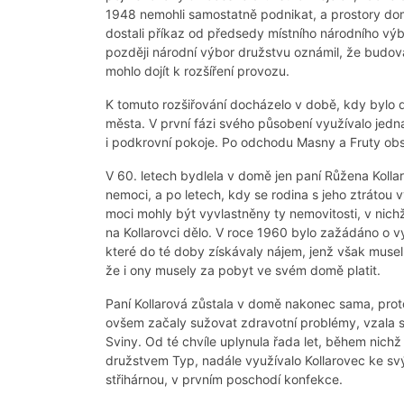
1948 nemohli samostatně podnikat, a prostory domu
dostali příkaz od předsedy místního národního vý
později národní výbor družstvu oznámil, že budova 
mohlo dojít k rozšíření provozu.
K tomuto rozšiřování docházelo v době, kdy byl
města. V první fázi svého působení využívalo jedn
i podkrovní pokoje. Po odchodu Masny a Fruty obs
V 60. letech bydlela v domě jen paní Růžena Kollar
nemoci, a po letech, kdy se rodina s jeho ztrátou 
moci mohly být vyvlastněny ty nemovitosti, v nichž
na Kollarovci dělo. V roce 1960 bylo zažádáno o v
které do té doby získávaly nájem, jenž však musel
že i ony musely za pobyt ve svém domě platit.
Paní Kollarová zůstala v domě nakonec sama, prot
ovšem začaly sužovat zdravotní problémy, vzala si j
Sviny. Od té chvíle uplynula řada let, během nich
družstvem Typ, nadále využívalo Kollarovec ke sv
střihárnou, v prvním poschodí konfekce.