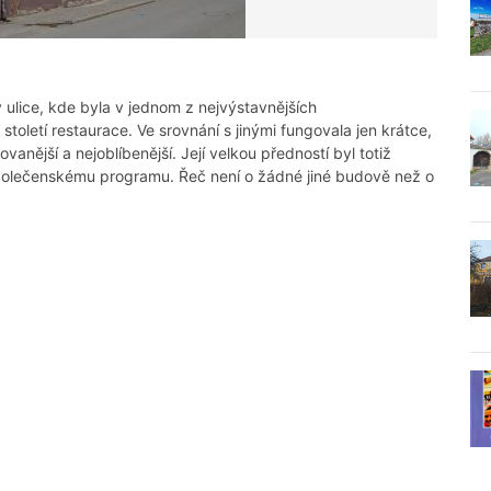
lice, kde byla v jednom z nejvýstavnějších
toletí restaurace. Ve srovnání s jinými fungovala jen krátce,
vanější a nejoblíbenější. Její velkou předností byl totiž
 společenskému programu. Řeč není o žádné jiné budově než o