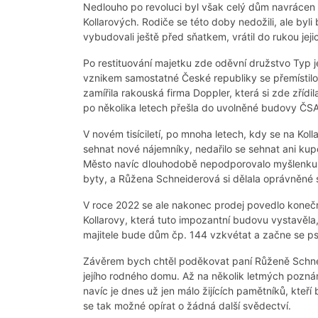
Nedlouho po revoluci byl však celý dům navrácen 
Kollarových. Rodiče se této doby nedožili, ale byli
vybudovali ještě před sňatkem, vrátil do rukou jej
Po restituování majetku zde oděvní družstvo Typ j
vznikem samostatné České republiky se přemístilo 
zamířila rakouská firma Doppler, která si zde zříd
po několika letech přešla do uvolněné budovy ČSAD
V novém tisíciletí, po mnoha letech, kdy se na Koll
sehnat nové nájemníky, nedařilo se sehnat ani kupce
Město navíc dlouhodobě nepodporovalo myšlenku 
byty, a Růžena Schneiderová si dělala oprávněné 
V roce 2022 se ale nakonec prodej povedlo konečn
Kollarovy, která tuto impozantní budovu vystavěl
majitele bude dům čp. 144 vzkvétat a začne se psá
Závěrem bych chtěl poděkovat paní Růženě Schne
jejího rodného domu. Až na několik letmých pozn
navíc je dnes už jen málo žijících pamětníků, kteří
se tak možné opírat o žádná další svědectví.