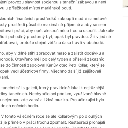
ahájení provozu slavnost spojenou s taneční zábavou a není
u u příležitosti místní mariánské pouti.
ledních finančních prostředků zakoupili modré sametové
 hosty prostředí působilo maximálně příjemně a aby se sem
bětovali práci, aby opět alespoň něco trochu uspořili. Jakkoliv
dili pohodlný prostorný byt, opak byl pravdou. Žili v jediné
potřebovali, protože stejně většinu času trávili v obchodě.
no, aby v dílně stihl zpracovat maso a zajistit dodávku a
hodě. Otevřeno měli po celý týden a přišel-li zákazník
e do činnosti zapojoval Karlův otec Petr Kollar, který se
opak vedl účetnictví firmy. Všechno další již zajišťovali
kami.
aneční sál s galerií, který pravidelně lákal k nejrůznější
diny tanečních. Nechybělo ani pódium, využívané hlavně
a nejednou zde zahrála i živá muzika. Pro účinkující bylo
zdních nočních hodin.
 V tomto válečném roce se ale Kollarovým po dlouhých
 je přimělo v práci trochu zpomalit. Restauraci pronajali