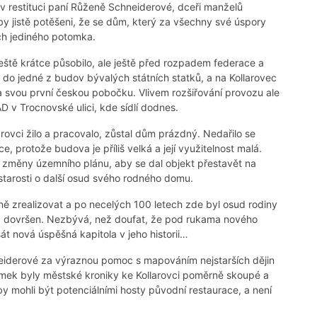
v restituci paní Růženě Schneiderové, dceři manželů
 by jistě potěšeni, že se dům, který za všechny své úspory
ich jediného potomka.
eště krátce působilo, ale ještě před rozpadem federace a
do jedné z budov bývalých státních statků, a na Kollarovec
ila svou první českou pobočku. Vlivem rozšiřování provozu ale
 v Trocnovské ulici, kde sídlí dodnes.
arovci žilo a pracovalo, zůstal dům prázdný. Nedařilo se
, protože budova je příliš velká a její využitelnost malá.
změny územního plánu, aby se dal objekt přestavět na
starosti o další osud svého rodného domu.
ě zrealizovat a po necelých 100 letech zde byl osud rodiny
a, dovršen. Nezbývá, než doufat, že pod rukama nového
t nová úspěšná kapitola v jeho historii…
iderové za výraznou pomoc s mapováním nejstarších dějin
ámek byly městské kroniky ke Kollarovci poměrně skoupé a
 by mohli být potenciálními hosty původní restaurace, a není