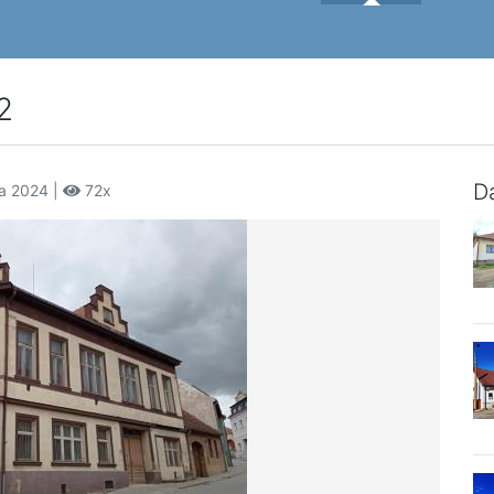
2
Da
na 2024 |
72x