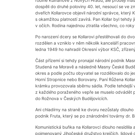
rodině Kulhánově z Nových Hradů, ale prodeji mas
dospěli do druhé poloviny 40. let, nesoucí se ve
dveřích Kollarovce objevil národní správce, který Ka
s okamžitou platností zavírá. Pan Kollar byl tehdy 
v očích. Rodina najednou ztratila všechno, co ro
Po narození dcery se Kollarovi přestěhovali do dvo
rozdělen a vzniklo v něm několik kanceláří pracovn
ledna 1949 ho nahradil Okresní výbor KSČ, zřízený
Část přízemí si tehdy pronajal národní podnik M
Studená na Moravě a následně Masny České Budějo
okres a podle počtu obyvatel se rozdělovalo do j
Horní Stropnice nebo Borovany. Paní Růžena Kol
krámku provozovala sběrnu sádla. Podle tehdejší v
z každého poraženého vepře se muselo odvádět pě
do Rožnova v Českých Budějovicích.
Ani chladírny na straně ke dvoru nezůstaly dlouho 
podnik Fruta, který se po znárodnění továrny dr.
Komunistická buňka na Kollarovci dlouho nesídlila a
pojmenovaný Jihočeské družstvo krejčích, lidové dr