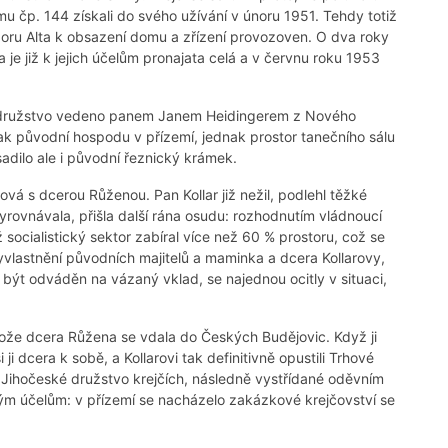
 čp. 144 získali do svého užívání v únoru 1951. Tehdy totiž
boru Alta k obsazení domu a zřízení provozoven. O dva roky
je již k jejich účelům pronajata celá a v červnu roku 1953
o družstvo vedeno panem Janem Heidingerem z Nového
ak původní hospodu v přízemí, jednak prostor tanečního sálu
adilo ale i původní řeznický krámek.
ová s dcerou Růženou. Pan Kollar již nežil, podlehl těžké
vyrovnávala, přišla další rána osudu: rozhodnutím vládnoucí
 socialistický sektor zabíral více než 60 % prostoru, což se
yvlastnění původních majitelů a maminka a dcera Kollarovy,
 být odváděn na vázaný vklad, se najednou ocitly v situaci,
ože dcera Růžena se vdala do Českých Budějovic. Když ji
i dcera k sobě, a Kollarovi tak definitivně opustili Trhové
ž Jihočeské družstvo krejčích, následně vystřídané oděvním
ým účelům: v přízemí se nacházelo zakázkové krejčovství se