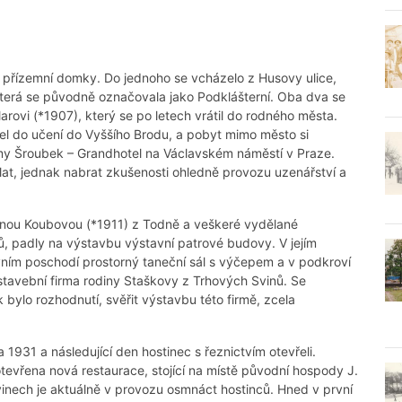
ké přízemní domky. Do jednoho se vcházelo z Husovy ulice,
která se původně označovala jako Podklášterní. Oba dva se
llarovi (*1907), který se po letech vrátil do rodného města.
šel do učení do Vyššího Brodu, a pobyt mimo město si
irmy Šroubek – Grandhotel na Václavském náměstí v Praze.
at, jednak nabrat zkušenosti ohledně provozu uzenářství a
enou Koubovou (*1911) z Todně a veškeré vydělané
čů, padly na výstavbu výstavní patrové budovy. V jejím
rvním poschodí prostorný taneční sál s výčepem a v podkroví
stavební firma rodiny Staškovy z Trhových Svinů. Se
ak bylo rozhodnutí, svěřit výstavbu této firmě, zcela
 1931 a následující den hostinec s řeznictvím otevřeli.
tevřena nová restaurace, stojící na místě původní hospody J.
Svinech je aktuálně v provozu osmnáct hostinců. Hned v první