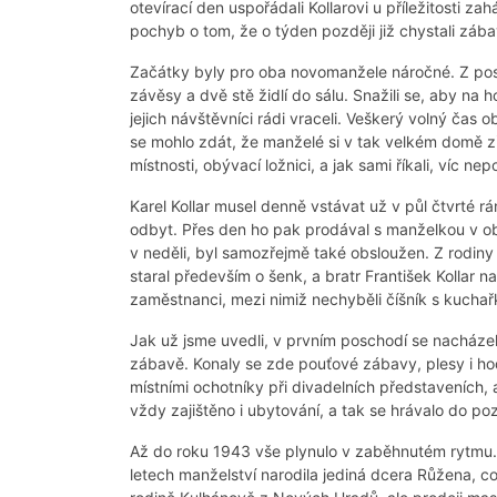
otevírací den uspořádali Kollarovi u příležitosti z
pochyb o tom, že o týden později již chystali zábav
Začátky byly pro oba novomanžele náročné. Z pos
závěsy a dvě stě židlí do sálu. Snažili se, aby na
jejich návštěvníci rádi vraceli. Veškerý volný čas o
se mohlo zdát, že manželé si v tak velkém domě zří
místnosti, obývací ložnici, a jak sami říkali, víc ne
Karel Kollar musel denně vstávat už v půl čtvrté rá
odbyt. Přes den ho pak prodával s manželkou v obc
v neděli, byl samozřejmě také obsloužen. Z rodiny s
staral především o šenk, a bratr František Kollar na
zaměstnanci, mezi nimiž nechyběli číšník s kuchař
Jak už jsme uvedli, v prvním poschodí se nacházel t
zábavě. Konaly se zde pouťové zábavy, plesy i ho
místními ochotníky při divadelních představeních, 
vždy zajištěno i ubytování, a tak se hrávalo do po
Až do roku 1943 vše plynulo v zaběhnutém rytmu.
letech manželství narodila jediná dcera Růžena, což