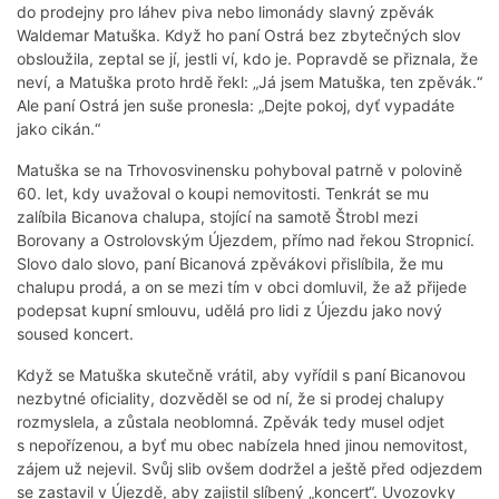
do prodejny pro láhev piva nebo limonády slavný zpěvák
Waldemar Matuška. Když ho paní Ostrá bez zbytečných slov
obsloužila, zeptal se jí, jestli ví, kdo je. Popravdě se přiznala, že
neví, a Matuška proto hrdě řekl: „Já jsem Matuška, ten zpěvák.“
Ale paní Ostrá jen suše pronesla: „Dejte pokoj, dyť vypadáte
jako cikán.“
Matuška se na Trhovosvinensku pohyboval patrně v polovině
60. let, kdy uvažoval o koupi nemovitosti. Tenkrát se mu
zalíbila Bicanova chalupa, stojící na samotě Štrobl mezi
Borovany a Ostrolovským Újezdem, přímo nad řekou Stropnicí.
Slovo dalo slovo, paní Bicanová zpěvákovi přislíbila, že mu
chalupu prodá, a on se mezi tím v obci domluvil, že až přijede
podepsat kupní smlouvu, udělá pro lidi z Újezdu jako nový
soused koncert.
Když se Matuška skutečně vrátil, aby vyřídil s paní Bicanovou
nezbytné oficiality, dozvěděl se od ní, že si prodej chalupy
rozmyslela, a zůstala neoblomná. Zpěvák tedy musel odjet
s nepořízenou, a byť mu obec nabízela hned jinou nemovitost,
zájem už nejevil. Svůj slib ovšem dodržel a ještě před odjezdem
se zastavil v Újezdě, aby zajistil slíbený „koncert“. Uvozovky