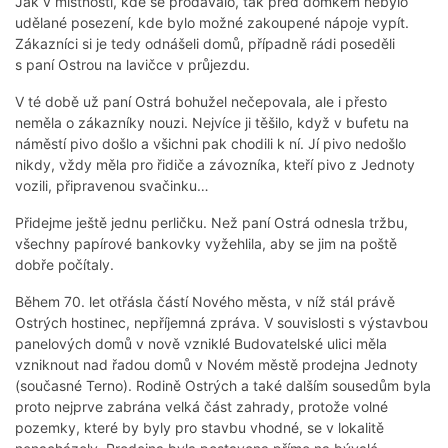
Jak v místnosti, kde se prodávalo, tak před domkem nebylo
udělané posezení, kde bylo možné zakoupené nápoje vypít.
Zákazníci si je tedy odnášeli domů, případně rádi poseděli
s paní Ostrou na lavičce v průjezdu.
V té době už paní Ostrá bohužel nečepovala, ale i přesto
neměla o zákazníky nouzi. Nejvíce ji těšilo, když v bufetu na
náměstí pivo došlo a všichni pak chodili k ní. Jí pivo nedošlo
nikdy, vždy měla pro řidiče a závozníka, kteří pivo z Jednoty
vozili, připravenou svačinku…
Přidejme ještě jednu perličku. Než paní Ostrá odnesla tržbu,
všechny papírové bankovky vyžehlila, aby se jim na poště
dobře počítaly.
Během 70. let otřásla částí Nového města, v níž stál právě
Ostrých hostinec, nepříjemná zpráva. V souvislosti s výstavbou
panelových domů v nově vzniklé Budovatelské ulici měla
vzniknout nad řadou domů v Novém městě prodejna Jednoty
(současné Terno). Rodině Ostrých a také dalším sousedům byla
proto nejprve zabrána velká část zahrady, protože volné
pozemky, které by byly pro stavbu vhodné, se v lokalitě