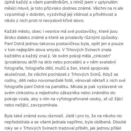
úplně každý a všem pamětníkům, s nimiž jsem v uplynulém
měsíci mluvil, je toto přízvisko dodnes známé. Všichni na ni ale
vzpomínají v dobrém, vyzdvihují její vlídnost a přívětivost a
nikdo z nich proti ní nevyslovil křivé slovo.
Každé město, obec i vesnice má své postavičky, které jsou
široko daleko známé a které se proslavily různými způsoby.
Paní Ostrá jednou takovou postavičkou byla, opět jen a pouze
v tom nejlepším slova smyslu. V Trhových Svinech znala
každého a každý znal ji. Ve svém pokoji měla „cinkostn“
(prosklenou skříň na sklo nebo porcelán) a v něm svatební
fotografie, fotografie dětí, mužů a žen, které spojovala
skutečnost, že všichni pocházeli z Trhových Svinů. Když se
rodiny, děti nebo novomanželé fotili, věnovali někteří z nich své
fotografie paní Ostré na památku. Mívala je pak vystavené ve
svém cinkostnu a nejednoho zákazníka nebo známého do
pokoje vzala, aby s ním na vyfotografované osoby, ať už žijící
nebo nežijící, zavzpomínala.
Byla také známá svou rázností. Jistě i pro to, že na nikoho nic
nepředstírala a se všemi jednala napřímo, byla oblíbená. Dlouhé
roky se v Trhových Svinech tradoval příběh, jak jednou přišel