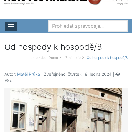
Rozbalit nabídku
Od hospody k hospodě/8
Jste zde:
Domů
Z historie
Od hospody k hospodě/8
Autor:
Matěj Průka
| Zveřejněno: čtvrtek 18. ledna 2024 |
99x