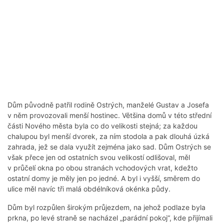
Dům původně patřil rodině Ostrých, manželé Gustav a Josefa
v něm provozovali menší hostinec. Většina domů v této střední
části Nového města byla co do velikosti stejná; za každou
chalupou byl menší dvorek, za ním stodola a pak dlouhá úzká
zahrada, jež se dala využít zejména jako sad. Dům Ostrých se
však přece jen od ostatních svou velikostí odlišoval, měl
v průčelí okna po obou stranách vchodových vrat, kdežto
ostatní domy je měly jen po jedné. A byl i vyšší, směrem do
ulice měl navíc tři malá obdélníková okénka půdy.
Dům byl rozpůlen širokým průjezdem, na jehož podlaze byla
prkna, po levé straně se nacházel „parádní pokoj“, kde přijímali