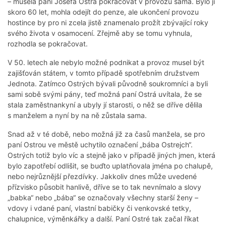
– musela paní Josefa Ostrá pokračovat v provozu sama. Bylo jí
skoro 60 let, mohla odejít do penze, ale ukončení provozu
hostince by pro ni zcela jistě znamenalo prožít zbývající roky
svého života v osamocení. Zřejmě aby se tomu vyhnula,
rozhodla se pokračovat.
V 50. letech ale nebylo možné podnikat a provoz musel být
zajišťován státem, v tomto případě spotřebním družstvem
Jednota. Zatímco Ostrých bývali původně soukromníci a byli
sami sobě svými pány, teď možná paní Ostrá uvítala, že se
stala zaměstnankyní a ubyly jí starosti, o něž se dříve dělila
s manželem a nyní by na ně zůstala sama.
Snad až v té době, nebo možná již za časů manžela, se pro
paní Ostrou ve městě uchytilo označení „bába Ostrejch“.
Ostrých totiž bylo víc a stejně jako v případě jiných jmen, která
bylo zapotřebí odlišit, se buďto uplatňovala jména po chalupě,
nebo nejrůznější přezdívky. Jakkoliv dnes může uvedené
přízvisko působit hanlivě, dříve se to tak nevnímalo a slovy
„babka“ nebo „bába“ se označovaly všechny starší ženy –
vdovy i vdané paní, vlastní babičky či venkovské tetky,
chalupnice, výměnkářky a další. Paní Ostré tak začal říkat