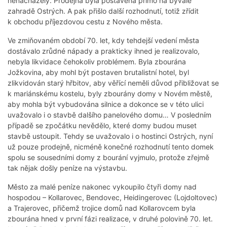
nenacházely. Prodejna byla postavena přímo na bývalé
zahradě Ostrých. A pak přišlo další rozhodnutí, totiž zřídit
k obchodu příjezdovou cestu z Nového města.
Ve zmiňovaném období 70. let, kdy tehdejší vedení města
dostávalo zrůdné nápady a prakticky ihned je realizovalo,
nebyla likvidace čehokoliv problémem. Byla zbourána
Jožkovina, aby mohl být postaven brutalistní hotel, byl
zlikvidován starý hřbitov, aby věřící neměli důvod přibližovat se
k mariánskému kostelu, byly zbourány domy v Novém městě,
aby mohla být vybudována silnice a dokonce se v této ulici
uvažovalo i o stavbě dalšího panelového domu… V posledním
případě se zpočátku nevědělo, které domy budou muset
stavbě ustoupit. Tehdy se uvažovalo i o hostinci Ostrých, nyní
už pouze prodejně, nicméně konečné rozhodnutí tento domek
spolu se sousedními domy z bourání vyjmulo, protože zřejmě
tak nějak došly peníze na výstavbu.
Město za malé peníze nakonec vykoupilo čtyři domy nad
hospodou – Kollarovec, Bendovec, Heidingerovec (Lojdoltovec)
a Trajerovec, přičemž trojice domů nad Kollarovcem byla
zbourána hned v první fázi realizace, v druhé polovině 70. let.