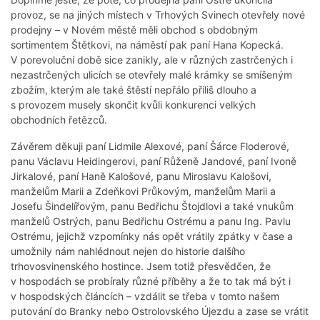
provoz, se na jiných místech v Trhových Svinech otevřely nové
prodejny – v Novém městě měli obchod s obdobným
sortimentem Štětkovi, na náměstí pak paní Hana Kopecká.
V porevoluční době sice zanikly, ale v různých zastrčených i
nezastrčených ulicích se otevřely malé krámky se smíšeným
zbožím, kterým ale také štěstí nepřálo příliš dlouho a
s provozem musely skončit kvůli konkurenci velkých
obchodních řetězců.
Závěrem děkuji paní Lidmile Alexové, paní Šárce Floderové,
panu Václavu Heidingerovi, paní Růženě Jandové, paní Ivoně
Jirkalové, paní Haně Kalošové, panu Miroslavu Kalošovi,
manželům Marii a Zdeňkovi Průkovým, manželům Marii a
Josefu Šindelířovým, panu Bedřichu Štojdlovi a také vnukům
manželů Ostrých, panu Bedřichu Ostrému a panu Ing. Pavlu
Ostrému, jejichž vzpomínky nás opět vrátily zpátky v čase a
umožnily nám nahlédnout nejen do historie dalšího
trhovosvinenského hostince. Jsem totiž přesvědčen, že
v hospodách se probíraly různé příběhy a že to tak má být i
v hospodských článcích – vzdálit se třeba v tomto našem
putování do Branky nebo Ostrolovského Újezdu a zase se vrátit