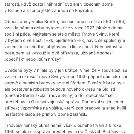
starostí, když dostali náhradní bydlení v obecním domě
v Brance a k tomu ještě zahradu na Kojzroku.
Obecní domy v ulici Branka, nesoucí popisná čísla 593 a 594,
vznikly během doby bytové krize v roce 1923 jakožto domy
sociální péče. Majitelem se stalo město Trhové Sviny, které
v bytech o velikosti 1+kk, ojediněle 2+kk, navíc se společným
zázemím na chodbě, ubytovávalo lidi v nouzi. Nemovitost si
postupem let vysloužila dvě přízviska, užívaná dodnes:
„obecňák“ nebo „dům hrůzy“.
Uvedené byty v ní ale byly jen krátce. Víme, že v souvislosti se
vznikem okresu Trhové Sviny v roce 1949 připadl dům okresní
správě a namísto bytovky se stal úřadem. Poměrně brzy byla
ale postavena robustní budova nového okresu na Sídlišti
(dnešní Střední škola Trhové Sviny) a do „obecňáku“ se
přestěhovala Okresní vojenská správa. Dochoval se jen jeden
střípek; vzpomínka na vojáka, který zde pracoval a snad kvůli
nešťastné lásce se přímo v domě zastřelil…
Trhovosvinenský okres neměl však dlouhého trvání a k roku
1960 se okresní správa přestěhovala do Českých Budějovic, a