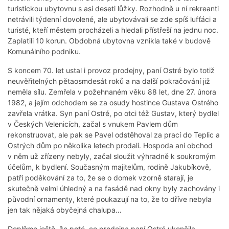
turistickou ubytovnu s asi deseti lůžky. Rozhodně u ní rekreanti
netrávili týdenní dovolené, ale ubytovávali se zde spíš lufťáci a
turisté, kteří městem procházeli a hledali přístřeší na jednu noc.
Zaplatili 10 korun. Obdobná ubytovna vznikla také v budově
Komunálního podniku.
S koncem 70. let ustal i provoz prodejny, paní Ostré bylo totiž
neuvěřitelných pětaosmdesát roků a na další pokračování již
neměla sílu. Zemřela v požehnaném věku 88 let, dne 27. února
1982, a jejím odchodem se za osudy hostince Gustava Ostrého
zavřela vrátka. Syn paní Ostré, po otci též Gustav, který bydlel
v Českých Velenicích, začal s vnukem Pavlem dům
rekonstruovat, ale pak se Pavel odstěhoval za prací do Teplic a
Ostrých dům po několika letech prodali. Hospoda ani obchod
v něm už zřízeny nebyly, začal sloužit výhradně k soukromým
účelům, k bydlení. Současným majitelům, rodině Jakubíkově,
patří poděkování za to, že se o domek vzorně starají, je
skutečně velmi úhledný a na fasádě nad okny byly zachovány i
původní ornamenty, které poukazují na to, že to dříve nebyla
jen tak nějaká obyčejná chalupa…
Doplňme ještě, že poté, co prodejna paní Ostré ukončila