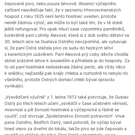
čepované pivo, nebo pouze lahvové. Absenci výčepního
zařízení nasvědčuje fakt, že v seznamu trhovosvinenských
hospod z roku 1925 není tento hostinec uveden, protože
neměl žádnou výtoč, ale může to být také tím, že v té době
ještě nefungoval. Pro opak mluví zase vzpomínky pamětníků,
konkrétně paní Lidmily Alexové, která si z dob svého dětství ve
30. letech sice na Gustava Ostrého nevzpomíná, ale vybavuje
si, že paní Ostrá stáčela pivo ze sudu do hezkých lahví
s keramickým uzávěrem. Paní Alexová prý coby děvče chodila
sbírat prázdné lahve k sousedům a přinášela je do hospody. Za
to od paní hostinské nedostávala žádný peníz, ale vždy něco
k snědku; nejčastěji pak krajíc chleba a rozhodně to nebylo nic
všedního, protože Ostrých domácí chléb býval opravdu
vynikající.
„Vysvědčení výučné“ z 1. ledna 1913 také potvrzuje, že Gustav
Ostrý po třech letech učení „osvědčil v čase učebném věrnost,
mravnost a píli živnosti hostinské a výčepnické a řádně se
vyučil“, což stvrzuje „Společenstvo živností potravních“. Vnuk
pana Ostrého, Bedřich Ostrý, také potvrdil, že výčep býval
hned vlevo za dveřmi do lokálu, takže pivo se zde čepovalo a
rovněž se stáčelo do lahví. Paní Ostrá vzpomínala, co se