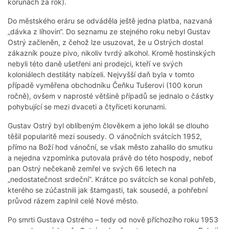
korunách za rok).
Do městského eráru se odváděla ještě jedna platba, nazvaná
„dávka z líhovin“. Do seznamu ze stejného roku nebyl Gustav
Ostrý začleněn, z čehož lze usuzovat, že u Ostrých dostal
zákazník pouze pivo, nikoliv tvrdý alkohol. Kromě hostinských
nebyli této daně ušetřeni ani prodejci, kteří ve svých
koloniálech destiláty nabízeli. Nejvyšší daň byla v tomto
případě vyměřena obchodníku Čeňku Tušerovi (100 korun
ročně), ovšem v naprosté většině případů se jednalo o částky
pohybující se mezi dvaceti a čtyřiceti korunami.
Gustav Ostrý byl oblíbeným člověkem a jeho lokál se dlouho
těšil popularitě mezi sousedy. O vánočních svátcích 1952,
přímo na Boží hod vánoční, se však město zahalilo do smutku
a nejedna vzpomínka putovala právě do této hospody, neboť
pan Ostrý nečekaně zemřel ve svých 66 letech na
„nedostatečnost srdeční“. Krátce po svátcích se konal pohřeb,
kterého se zúčastnili jak štamgasti, tak sousedé, a pohřební
průvod rázem zaplnil celé Nové město.
Po smrti Gustava Ostrého – tedy od nově příchozího roku 1953