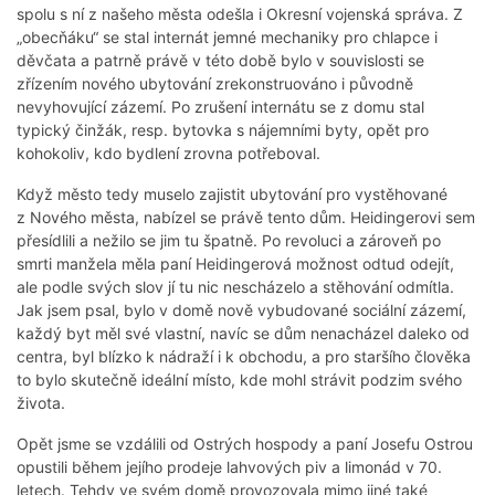
spolu s ní z našeho města odešla i Okresní vojenská správa. Z
„obecňáku“ se stal internát jemné mechaniky pro chlapce i
děvčata a patrně právě v této době bylo v souvislosti se
zřízením nového ubytování zrekonstruováno i původně
nevyhovující zázemí. Po zrušení internátu se z domu stal
typický činžák, resp. bytovka s nájemními byty, opět pro
kohokoliv, kdo bydlení zrovna potřeboval.
Když město tedy muselo zajistit ubytování pro vystěhované
z Nového města, nabízel se právě tento dům. Heidingerovi sem
přesídlili a nežilo se jim tu špatně. Po revoluci a zároveň po
smrti manžela měla paní Heidingerová možnost odtud odejít,
ale podle svých slov jí tu nic nescházelo a stěhování odmítla.
Jak jsem psal, bylo v domě nově vybudované sociální zázemí,
každý byt měl své vlastní, navíc se dům nenacházel daleko od
centra, byl blízko k nádraží i k obchodu, a pro staršího člověka
to bylo skutečně ideální místo, kde mohl strávit podzim svého
života.
Opět jsme se vzdálili od Ostrých hospody a paní Josefu Ostrou
opustili během jejího prodeje lahvových piv a limonád v 70.
letech. Tehdy ve svém domě provozovala mimo jiné také