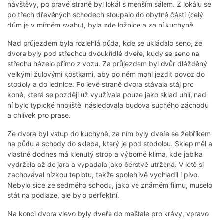
návštěvy, po pravé straně byl lokál s menším sálem. Z lokálu se
po třech dřevěných schodech stoupalo do obytné části (celý
dům je v mírném svahu), byla zde ložnice a za ní kuchyně.
Nad průjezdem byla rozlehlá půda, kde se ukládalo seno, ze
dvora byly pod střechou dvoukřídlé dveře, kudy se seno na
střechu házelo přímo z vozu. Za průjezdem byl dvůr dlážděný
velkými žulovými kostkami, aby po něm mohl jezdit povoz do
stodoly a do lednice. Po levé straně dvora stávala stáj pro
koně, která se později už využívala pouze jako sklad uhlí, nad
ní bylo typické hnojiště, následovala budova suchého záchodu
a chlívek pro prase.
Ze dvora byl vstup do kuchyně, za ním byly dveře se žebříkem
na půdu a schody do sklepa, který je pod stodolou. Sklep měl a
vlastně dodnes má klenutý strop a výborné klima, kde jablka
vydržela až do jara a vypadala jako čerstvě utržená. V létě si
zachovával nízkou teplotu, takže spolehlivě vychladil i pivo.
Nebylo sice ze sedmého schodu, jako ve známém filmu, muselo
stát na podlaze, ale bylo perfektní.
Na konci dvora vlevo byly dveře do maštale pro krávy, vpravo