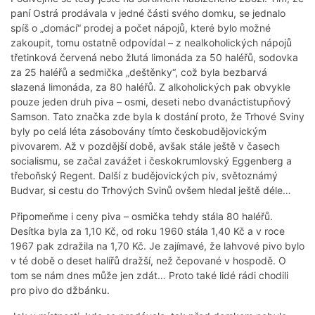
paní Ostrá prodávala v jedné části svého domku, se jednalo
spíš o „domácí“ prodej a počet nápojů, které bylo možné
zakoupit, tomu ostatně odpovídal – z nealkoholických nápojů
třetinková červená nebo žlutá limonáda za 50 haléřů, sodovka
za 25 haléřů a sedmička „deštěnky“, což byla bezbarvá
slazená limonáda, za 80 haléřů. Z alkoholických pak obvykle
pouze jeden druh piva – osmi, deseti nebo dvanáctistupňový
Samson. Tato značka zde byla k dostání proto, že Trhové Sviny
byly po celá léta zásobovány tímto českobudějovickým
pivovarem. Až v pozdější době, avšak stále ještě v časech
socialismu, se začal zavážet i českokrumlovský Eggenberg a
třeboňský Regent. Další z budějovických piv, světoznámý
Budvar, si cestu do Trhových Svinů ovšem hledal ještě déle…
Připomeňme i ceny piva – osmička tehdy stála 80 haléřů.
Desítka byla za 1,10 Kč, od roku 1960 stála 1,40 Kč a v roce
1967 pak zdražila na 1,70 Kč. Je zajímavé, že lahvové pivo bylo
v té době o deset halířů dražší, než čepované v hospodě. O
tom se nám dnes může jen zdát… Proto také lidé rádi chodili
pro pivo do džbánku.