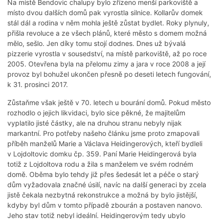
Na místě Bendovic chalupy bylo zřízeno menší parkoviště a
místo dvou dalších domů pak vyrostla silnice. Kollarův domek
stál dál a rodina v něm mohla ještě zůstat bydlet. Roky plynuly,
přišla revoluce a ze všech plánů, které město s domem možná
mělo, sešlo. Jen díky tomu stojí dodnes. Dnes už bývalá
pizzerie vyrostla v sousedství, na místě parkoviště, až po roce
2005. Otevřena byla na přelomu zimy a jara v roce 2008 a její
provoz byl bohužel ukončen přesně po deseti letech fungování,
k 31. prosinci 2017.
Zůstaňme však ještě v 70. letech u bourání domů. Pokud město
rozhodlo o jejich likvidaci, bylo sice pěkné, že majitelům
vyplatilo jisté částky, ale na druhou stranu nebyly nijak
markantní. Pro potřeby našeho článku jsme proto zmapovali
příběh manželů Marie a Václava Heidingerových, kteří bydleli
v Lojdoltovic domku čp. 359. Paní Marie Heidingerová byla
totiž z Lojdoltova rodu a žila s manželem ve svém rodném
domě. Oběma bylo tehdy již přes šedesát let a péče o starý
dům vyžadovala značné úsilí, navíc na další generaci by zcela
jistě čekala nezbytná rekonstrukce a možná by bylo jistější,
kdyby byl dům v tomto případě zbourán a postaven nanovo.
Jeho stav totiž nebyl ideální. Heidingerovým tedy ubylo