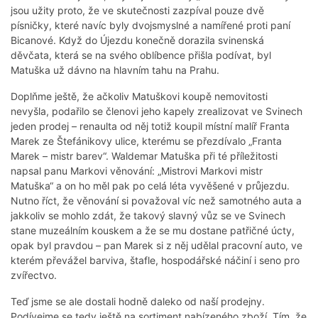
jsou užity proto, že ve skutečnosti zazpíval pouze dvě
písničky, které navíc byly dvojsmyslné a namířené proti paní
Bicanové. Když do Újezdu konečně dorazila svinenská
děvčata, která se na svého oblíbence přišla podívat, byl
Matuška už dávno na hlavním tahu na Prahu.
Doplňme ještě, že ačkoliv Matuškovi koupě nemovitosti
nevyšla, podařilo se členovi jeho kapely zrealizovat ve Svinech
jeden prodej – renaulta od něj totiž koupil místní malíř Franta
Marek ze Štefánikovy ulice, kterému se přezdívalo „Franta
Marek – mistr barev“. Waldemar Matuška při té příležitosti
napsal panu Markovi věnování: „Mistrovi Markovi mistr
Matuška“ a on ho měl pak po celá léta vyvěšené v průjezdu.
Nutno říct, že věnování si považoval víc než samotného auta a
jakkoliv se mohlo zdát, že takový slavný vůz se ve Svinech
stane muzeálním kouskem a že se mu dostane patřičné úcty,
opak byl pravdou – pan Marek si z něj udělal pracovní auto, ve
kterém převážel barviva, štafle, hospodářské náčiní i seno pro
zvířectvo.
Teď jsme se ale dostali hodně daleko od naší prodejny.
Podívejme se tedy ještě na sortiment nabízeného zboží. Tím, že