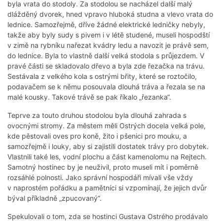
byla vrata do stodoly. Za stodolou se nacházel další malý
dlážděný dvorek, hned vpravo hluboká studna a vlevo vrata do
lednice. Samozřejmě, dříve žádné elektrické ledničky nebyly,
takže aby byly sudy s pivem i v létě studené, museli hospodští
v zimě na rybníku nařezat kvádry ledu a navozit je právě sem,
do lednice. Byla to vlastně další velká stodola s průjezdem. V
pravé části se skladovalo dřevo a byla zde řezačka na trávu.
Sestávala z velkého kola s ostrými břity, které se roztočilo,
podavačem se k němu posouvala dlouhá tráva a řezala se na
malé kousky. Takové trávě se pak říkalo „řezanka“.
Teprve za touto druhou stodolou byla dlouhá zahrada s
ovocnými stromy. Za městem měli Ostrých docela velká pole,
kde pěstovali oves pro koně, žito i pšenici pro mouku, a
samozřejmě i louky, aby si zajistili dostatek trávy pro dobytek.
Vlastnili také les, vodní plochu a část kamenolomu na Rejtech.
Samotný hostinec by je neuživil, proto museli mít i poměrně
rozsáhlé polnosti. Jako správní hospodáři mívali vše vždy
v naprostém pořádku a pamětníci si vzpomínají, že jejich dvůr
býval příkladně „zpucovaný“.
Spekulovali o tom, zda se hostinci Gustava Ostrého prodávalo