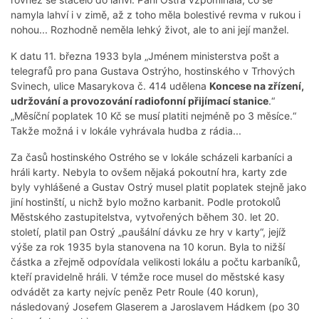
namyla lahví i v zimě, až z toho měla bolestivé revma v rukou i
nohou... Rozhodně neměla lehký život, ale to ani její manžel.
K datu 11. března 1933 byla „Jménem ministerstva pošt a
telegrafů pro pana Gustava Ostrýho, hostinského v Trhových
Svinech, ulice Masarykova č. 414 udělena
Koncese na zřízení,
udržování a provozování radiofonní přijímací stanice
.“
„Měsíční poplatek 10 Kč se musí platiti nejméně po 3 měsíce.“
Takže možná i v lokále vyhrávala hudba z rádia...
Za časů hostinského Ostrého se v lokále scházeli karbaníci a
hráli karty. Nebyla to ovšem nějaká pokoutní hra, karty zde
byly vyhlášené a Gustav Ostrý musel platit poplatek stejně jako
jiní hostinští, u nichž bylo možno karbanit. Podle protokolů
Městského zastupitelstva, vytvořených během 30. let 20.
století, platil pan Ostrý „paušální dávku ze hry v karty“, jejíž
výše za rok 1935 byla stanovena na 10 korun. Byla to nižší
částka a zřejmě odpovídala velikosti lokálu a počtu karbaníků,
kteří pravidelně hráli. V témže roce musel do městské kasy
odvádět za karty nejvíc peněz Petr Roule (40 korun),
následovaný Josefem Glaserem a Jaroslavem Hádkem (po 30