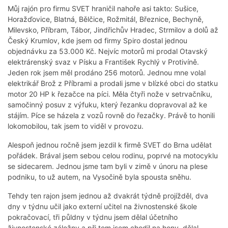
Můj rajón pro firmu SVET hraničil nahoře asi takto: Sušice,
Horažďovice, Blatná, Bělčice, Rožmitál, Březnice, Bechyně,
Milevsko, Příbram, Tábor, Jindřichův Hradec, Strmilov a dolů až
Český Krumlov, kde jsem od firmy Spiro dostal jednou
objednávku za 53.000 Kč. Nejvíc motorů mi prodal Otavský
elektrárenský svaz v Písku a František Rychlý v Protivíně.
Jeden rok jsem měl prodáno 256 motorů. Jednou mne volal
elektrikář Brož z Příbrami a prodali jsme v blízké obci do statku
motor 20 HP k řezačce na píci. Měla čtyři nože v setrvačníku,
samočinný posuv z výfuku, který řezanku dopravoval až ke
stájím. Píce se házela z vozů rovně do řezačky. Právě to honili
lokomobilou, tak jsem to viděl v provozu.
Alespoň jednou ročně jsem jezdil k firmě SVET do Brna udělat
pořádek. Brával jsem sebou celou rodinu, poprvé na motocyklu
se sidecarem. Jednou jsme tam byli v zimě v únoru na plese
podniku, to už autem, na Vysočině byla spousta sněhu.
Tehdy ten rajon jsem jednou až dvakrát týdně projížděl, dva
dny v týdnu učil jako externí učitel na živnostenské škole
pokračovací, tři půldny v týdnu jsem dělal účetního
živnostenské záložny a při tom jsem chodil na hony, dělal