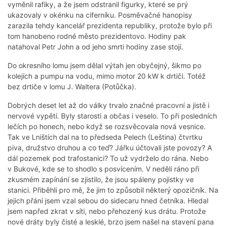
vyměnil rafiky, a že jsem odstranil figurky, které se prý
ukazovaly v okénku na ciferníku. Posměvačné hanopisy
zarazila tehdy kancelář prezidenta republiky, protože bylo při
tom hanobeno rodné město prezidentovo. Hodiny pak
natahoval Petr John a od jeho smrti hodiny zase stojí.
Do okresního lomu jsem dělal výtah jen obyčejný, šikmo po
kolejích a pumpu na vodu, mimo motor 20 kW k drtiči. Totéž
bez drtiče v lomu J. Waltera (Potůčka).
Dobrých deset let až do války trvalo značné pracovní a jistě i
nervové vypětí. Byly starosti a občas i veselo. To při posledních
lečích po honech, nebo když se rozsvěcovala nová vesnice.
Tak ve Lništích dal na to předseda Pelech (Leština) čtvrtku
piva, družstvo druhou a co teď? Jářku účtovali jste povozy? A
dál pozemek pod trafostanici? To už vydrželo do rána. Nebo
v Bukové, kde se to shodlo s posvícením. V neděli ráno při
zkusmém zapínání se zjistilo, že jsou spáleny pojistky ve
stanici. Přiběhli pro mě, že jim to způsobil některý opozičník. Na
jejich přání jsem vzal sebou do sidecaru hned četníka. Hledal
jsem napřed zkrat v síti, nebo přehozený kus drátu. Protože
nové dráty byly čisté a lesklé, brzo jsem našel na stavení pana