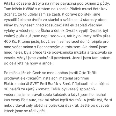
Pitálka očazené dráty a na římse pavučinu pod oknem z půdy.
Tam leželo bičiště s drátem na konci a Pitálek musel četníkovi
doznat, že to udělal sám ze zášti. K opravě pojistek jsme
vysadili železné dveře ve stanici a svítilo se. U starosty obce
Klímy byl vynesen hned rozsudek: Pitálek zaplatí všechny
výlohy a všechno, co Šícho a četník Dvořák vypijí. Dvořák byl
známý piják a já jsem nepil sodovku, tak bylo útraty tuším přes
400 Kč. K tomu ještě, když jsem se nevracel domů, přijela pro
mne večer máma s Pachnerovým autobusem. Ale domů jsme
hned nejeli, byla přece také posvícenská muzika a tancovalo se
vesele. Vždyť jsme zachránili posvícení. Jezdil jsem tam potom
po celá léta na hony a srnce.
Po rajónu jižních Čech se mnou občas jezdil Otto Tešlík
prodávat elektrikářům instalační materiál pro firmu
Elektromateriál SVET Emil Buršík v Brně. Připláceli mi na něj asi
90 haléřů za ujetý kilometr. Tešlík byl veselý společník,
večerama jsme hrávali spolu kulečník a když jsem ho nechal
kus cesty řídit auto, tak mi dával lepší doutník. A jedlík byl, že si
někdy dával celý oběd i s polévkou dvakrát. Ještě po dvaceti
létech jsme se rádi viděli.