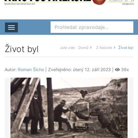
Rozbalit nabídku
Život byl
Jste zde:
Domů
Z historie
Život byl
Autor:
Roman Šícho
| Zveřejněno: úterý 12. září 2023 |
39x