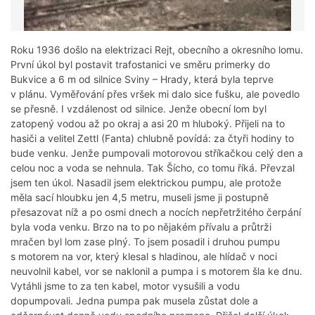
Roku 1936 došlo na elektrizaci Rejt, obecního a okresního lomu.
První úkol byl postavit trafostanici ve směru primerky do
Bukvice a 6 m od silnice Sviny – Hrady, která byla teprve
v plánu. Vyměřování přes vršek mi dalo sice fušku, ale povedlo
se přesně. I vzdálenost od silnice. Jenže obecní lom byl
zatopený vodou až po okraj a asi 20 m hluboký. Přijeli na to
hasiči a velitel Zettl (Fanta) chlubně povídá: za čtyři hodiny to
bude venku. Jenže pumpovali motorovou stříkačkou celý den a
celou noc a voda se nehnula. Tak Šícho, co tomu říká. Převzal
jsem ten úkol. Nasadil jsem elektrickou pumpu, ale protože
měla sací hloubku jen 4,5 metru, museli jsme ji postupně
přesazovat níž a po osmi dnech a nocích nepřetržitého čerpání
byla voda venku. Brzo na to po nějakém přívalu a průtrži
mračen byl lom zase plný. To jsem posadil i druhou pumpu
s motorem na vor, který klesal s hladinou, ale hlídač v noci
neuvolnil kabel, vor se naklonil a pumpa i s motorem šla ke dnu.
Vytáhli jsme to za ten kabel, motor vysušili a vodu
dopumpovali. Jedna pumpa pak musela zůstat dole a