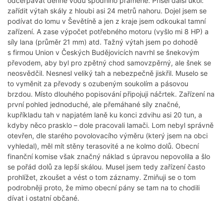
odčerpávat denně vodu spodního pramene. Přišel další úkol:
zařídit výtah skály z hloubi asi 24 metrů nahoru. Dojel jsem se
podívat do lomu v Ševětíně a jen z kraje jsem odkoukal tamní
zařízení. A zase výpočet potřebného motoru (vyšlo mi 8 HP) a
síly lana (průměr 21 mm) atd. Tažný výtah jsem po dohodě
s firmou Union v Českých Budějovicích navrhl se šnekovým
převodem, aby byl pro zpětný chod samovzpěrný, ale šnek se
neosvědčil. Nesnesl veliký tah a nebezpečně jiskřil. Muselo se
to vyměnit za převody s ozubeným soukolím a pásovou
brzdou. Místo dlouhého popisování připojuji náčrtek. Zařízení na
první pohled jednoduché, ale přemáhané síly značné,
kupříkladu tah v napjatém laně ku konci zdvihu asi 20 tun, a
kdyby něco prasklo – dole pracovali lamači. Lom nebyl správně
otevřen, dle starého povolovacího výměru (který jsem na obci
vyhledal), měl mít stěny terasovité a ne kolmo dolů. Obecní
finanční komise však značný náklad s úpravou nepovolila a šlo
se pořád dolů za lepší skálou. Musel jsem tedy zařízení často
prohlížet, zkoušet a vést o tom záznamy. Zmiňuji se o tom
podrobněji proto, že mimo obecní pány se tam na to chodili
dívat i ostatní občané.