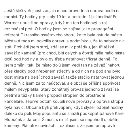
Ještě širší veřejnost zaujala mnou provedená oprava hodin na
radnici. Ty hodiny prý stály 19 let a poslední žijící hodinář Fr.
Wortner upustil od opravy, když mu ten hodinový stroj
rozmačkal prst. O hodiny jsem se zajímal jako propagační
referent Okresního osvětového sboru, že to byla ostuda města.
Městská rada mi povolila opravu s podmínkou, že to nebude nic
stát. Prohlédl jsem stroj, zdál se mi v pořádku, jen tři těžká
závaží z kamenů (pro chod, bití celých a čtvrtí) měla málo místa
dolů pod hodiny a bylo by třeba natahovat třikrát denně. To
jsem změnil tak, že místo dolů jsem vedl tah na závaží nahoru
přes kladky pod hřebenem střechy a od nich na podlahu bylo
dost místa na delší chod závaží, takže stačilo natahovat jednou
denně. Nic jsem za to neúčtoval, ale obci se přílišná spořivost
málem nevyplatila. Starý zchátralý provaz jednoho závaží se
přetrhl a těžký kámen propadl stropem do prostřední
kanceláře. Teprve potom koupili nové provazy a oprava stropu
byla navíc. Občané byli překvapeni, když slyšeli odbíjet hodiny
daleko do polí. Moji popularitu se snažili podkopat pánové Karel
Hlubuček a Jaromír Šimon, s nimiž jsem se nepohodl o obětní
kameny. Plácali v novinách i rozhlasem, že jsem při opravě