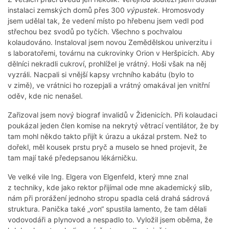
instalaci zemských domů přes 300
výpustek
. Hromosvody
jsem udělal tak, že vedení místo po hřebenu jsem vedl pod
střechou bez svodů po tyčích. Všechno s pochvalou
kolaudováno. Instaloval jsem novou Zemědělskou univerzitu i
s laboratořemi, továrnu na cukrovinky Orion v Heršpicích. Aby
dělníci nekradli cukroví, prohlížel je vrátný. Hoši však na něj
vyzráli. Nacpali si vnější kapsy vrchního kabátu (bylo to
v zimě), ve vrátnici ho rozepjali a vrátný omakával jen vnitřní
oděv, kde nic nenašel.
Zařizoval jsem nový biograf invalidů v Židenicích. Při kolaudaci
poukázal jeden člen komise na nekrytý větrací ventilátor, že by
tam mohl někdo takto přijít k úrazu a ukázal prstem. Než to
dořekl, měl kousek prstu pryč a muselo se hned projevit, že
tam mají také předepsanou lékárničku.
Ve velké vile Ing. Elgera von Elgenfeld, který mne znal
z techniky, kde jako rektor přijímal ode mne akademický slib,
nám při prorážení jednoho stropu spadla celá drahá sádrová
struktura. Panička také „von“ spustila lamento, že tam dělali
vodovodáři a plynovod a nespadlo to. Vyložil jsem oběma, že