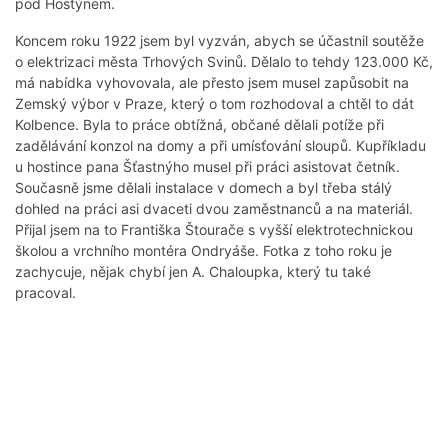
pod Hostýnem.
Koncem roku 1922 jsem byl vyzván, abych se účastnil soutěže
o elektrizaci města Trhových Svinů. Dělalo to tehdy 123.000 Kč,
má nabídka vyhovovala, ale přesto jsem musel zapůsobit na
Zemský výbor v Praze, který o tom rozhodoval a chtěl to dát
Kolbence. Byla to práce obtížná, občané dělali potíže při
zadělávání konzol na domy a při umísťování sloupů. Kupříkladu
u hostince pana Šťastnýho musel při práci asistovat četník.
Současně jsme dělali instalace v domech a byl třeba stálý
dohled na práci asi dvaceti dvou zaměstnanců a na materiál.
Přijal jsem na to Františka Štourače s vyšší elektrotechnickou
školou a vrchního montéra Ondryáše. Fotka z toho roku je
zachycuje, nějak chybí jen A. Chaloupka, který tu také
pracoval.