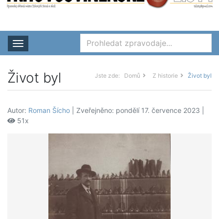
Rozbalit nabídku
Život byl
Jste zde:
Domů
Z historie
Život byl
Autor:
Roman Šícho
| Zveřejněno: pondělí 17. července 2023 |
51x