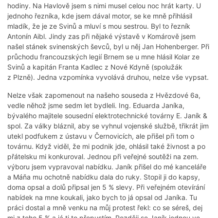
hodiny. Na Havlově jsem s nimi musel celou noc hrát karty. U
jednoho řezníka, kde jsem dával motor, se ke mně přihlásil
mladík, že je ze Svinů a mluví s mou sestrou. Byl to řezník
Antonín Aibl. Jindy zas při nějaké výstavě v Komárově jsem
našel stánek svinenských ševců, byl u něj Jan Hohenberger. Při
průchodu francouzských legií Brnem se u mne hlásil Kolar ze
Svinů a kapitán Franta Kadlec z Nové Kdyně (spolužák
z Plzně). Jedna vzpomínka vyvolává druhou, nelze vše vypsat.
Nelze však zapomenout na našeho souseda z Hvězdové 6a,
vedle něhož jsme sedm let bydleli. Ing. Eduarda Janíka,
bývalého majitele sousední elektrotechnické továrny E. Janík &
spol. Za války bláznil, aby se vyhnul vojenské službě, třikrát jim
utekl podfukem z ústavu v Černovicích, ale přišel při tom o
továrnu. Když viděl, že mi podnik jde, ohlásil také živnost a po
přátelsku mi konkuroval. Jednou při veřejné soutěži na zem.
výboru jsem vypravoval nabídku. Janík přišel do mé kanceláře
a Máňa mu ochotně nabídku dala do ruky. Stopil ji do kapsy,
doma opsal a dolů připsal jen 5 % slevy. Při veřejném otevírání
nabídek na mne koukali, jako bych to já opsal od Janíka. Tu
práci dostal a mně venku na můj protest řekl: co se séreš, dej
mi z toho 5 % a já ti to přepustím. Později se Janík jednou ve