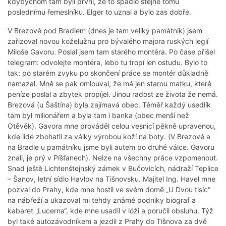
kdybychom tam byli první, že to spadlo stejně tomu
poslednímu řemeslníku. Elger to uznal a bylo zas dobře.
V Brezové pod Bradlem (dnes je tam veliký památník) jsem
zařizoval novou koželužnu pro bývalého majora ruských legií
Miloše Gavoru. Poslal jsem tam starého montéra. Po čase přišel
telegram: odvolejte montéra, lebo tu tropí len ostudu. Bylo to
tak: po starém zvyku po skončení práce se montér důkladně
namazal. Mně se pak omlouval, že má jen starou matku, které
peníze poslal a zbytek propíjel. Jinou radost ze života že nemá.
Brezová (u Šaštína) byla zajímavá obec. Téměř každý usedlík
tam byl milionářem a byla tam i banka (obec menší než
Otěvěk). Gavora mne prováděl celou vesnicí pěkně upravenou,
kde lidé zbohatli za války výrobou koží na boty. (V Brezové a
na Bradle u památníku jsme byli autem po druhé válce. Gavoru
znali, je prý v Píšťanech). Nelze na všechny práce vzpomenout.
Snad ještě Lichtenštejnský zámek v Bučovicích, nádraží Teplice
– Šanov, letní sídlo Havlov na Tišnovsku. Majitel Ing. Havel mne
pozval do Prahy, kde mne hostil ve svém domě „U Dvou tisíc“
na nábřeží a ukazoval mi tehdy známé podniky biograf a
kabaret „Lucerna“, kde mne usadil v lóži a poručil obsluhu. Týž
byl také autozávodníkem a jezdil z Prahy do Tišnova za dvě