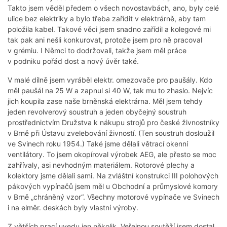
Takto jsem věděl předem o všech novostavbách, ano, byly celé
ulice bez elektriky a bylo třeba zařídit v elektrárně, aby tam
položila kabel. Takové věci jsem snadno zařídil a kolegové mi
tak pak ani nešli konkurovat, protože jsem pro ně pracoval
v grémiu. I Němci to dodržovali, takže jsem měl práce
v podniku pořád dost a nový úvěr také.
V malé dílně jsem vyráběl elektr. omezovače pro paušály. Kdo
měl paušál na 25 W a zapnul si 40 W, tak mu to zhaslo. Nejvíc
jich koupila zase naše brněnská elektrárna. Měl jsem tehdy
jeden revolverový soustruh a jeden obyčejný soustruh
prostřednictvím Družstva k nákupu strojů pro české živnostníky
v Brně při Ústavu zvelebování živností. (Ten soustruh dosloužil
ve Svinech roku 1954.) Také jsme dělali větrací okenní
ventilátory. To jsem okopíroval výrobek AEG, ale přesto se moc
zahřívaly, asi nevhodným materiálem. Rotorové plechy a
kolektory jsme dělali sami. Na zvláštní konstrukci III polohových
pákových vypínačů jsem měl u Obchodní a průmyslové komory
v Brně „chráněný vzor“. Všechny motorové vypínače ve Svinech
i na elměr. deskách byly vlastní výroby.
Z větších prací uvedu jen několik. Veřejnou soutěží jsem dostal