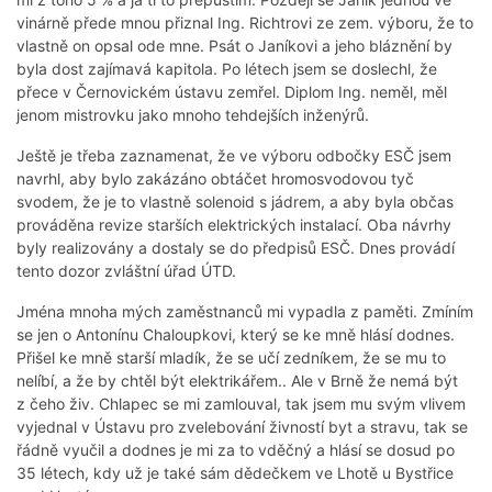
vinárně přede mnou přiznal Ing. Richtrovi ze zem. výboru, že to
vlastně on opsal ode mne. Psát o Janíkovi a jeho bláznění by
byla dost zajímavá kapitola. Po létech jsem se doslechl, že
přece v Černovickém ústavu zemřel. Diplom Ing. neměl, měl
jenom mistrovku jako mnoho tehdejších inženýrů.
Ještě je třeba zaznamenat, že ve výboru odbočky ESČ jsem
navrhl, aby bylo zakázáno obtáčet hromosvodovou tyč
svodem, že je to vlastně solenoid s jádrem, a aby byla občas
prováděna revize starších elektrických instalací. Oba návrhy
byly realizovány a dostaly se do předpisů ESČ. Dnes provádí
tento dozor zvláštní úřad ÚTD.
Jména mnoha mých zaměstnanců mi vypadla z paměti. Zmíním
se jen o Antonínu Chaloupkovi, který se ke mně hlásí dodnes.
Přišel ke mně starší mladík, že se učí zedníkem, že se mu to
nelíbí, a že by chtěl být elektrikářem.. Ale v Brně že nemá být
z čeho živ. Chlapec se mi zamlouval, tak jsem mu svým vlivem
vyjednal v Ústavu pro zvelebování živností byt a stravu, tak se
řádně vyučil a dodnes je mi za to vděčný a hlásí se dosud po
35 létech, kdy už je také sám dědečkem ve Lhotě u Bystřice