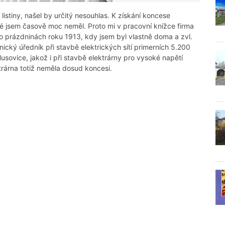
listiny, našel by určitý nesouhlas. K získání koncese
té jsem časově moc neměl. Proto mi v pracovní knížce firma
 o prázdninách roku 1913, kdy jsem byl vlastně doma a zvl.
nický úředník při stavbě elektrických sítí primerních 5.200
sovice, jakož i při stavbě elektrárny pro vysoké napětí
rárna totiž neměla dosud koncesi.