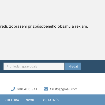
středí, zobrazení přizpůsobeného obsahu a reklam,
Hledat
608 436 941
tslisty@gmail.com
KULTURA
SPORT
OSTATNÍ