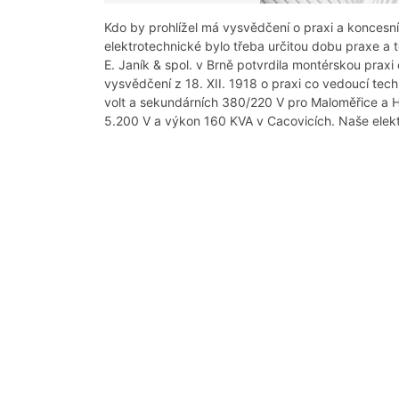
Kdo by prohlížel má vysvědčení o praxi a koncesní 
elektrotechnické bylo třeba určitou dobu praxe a 
E. Janík & spol. v Brně potvrdila montérskou praxi
vysvědčení z 18. XII. 1918 o praxi co vedoucí tech
volt a sekundárních 380/220 V pro Maloměřice a Hu
5.200 V a výkon 160 KVA v Cacovicích. Naše elekt