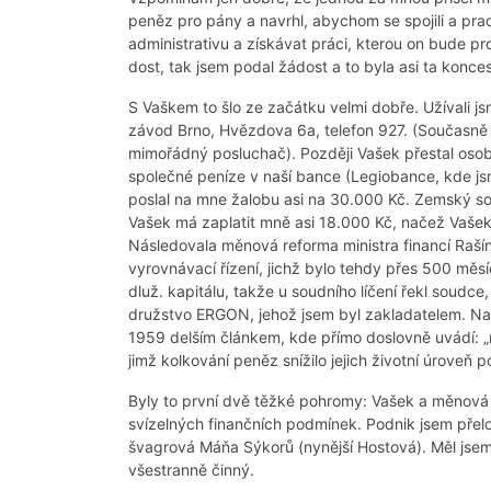
peněz pro pány a navrhl, abychom se spojili a pra
administrativu a získávat práci, kterou on bude pr
dost, tak jsem podal žádost a to byla asi ta konce
S Vaškem to šlo ze začátku velmi dobře. Užívali j
závod Brno, Hvězdova 6a, telefon 927. (Současně 
mimořádný posluchač). Později Vašek přestal osob
společné peníze v naší bance (Legiobance, kde jsm
poslal na mne žalobu asi na 30.000 Kč. Zemský so
Vašek má zaplatit mně asi 18.000 Kč, načež Vašek
Následovala měnová reforma ministra financí Rašína
vyrovnávací řízení, jichž bylo tehdy přes 500 měsí
dluž. kapitálu, takže u soudního líčení řekl soudce
družstvo ERGON, jehož jsem byl zakladatelem. Na
1959 delším článkem, kde přímo doslovně uvádí: „ne
jimž kolkování peněz snížilo jejich životní úroveň 
Byly to první dvě těžké pohromy: Vašek a měnová r
svízelných finančních podmínek. Podnik jsem přeloži
švagrová Máňa Sýkorů (nynější Hostová). Měl jsem
všestranně činný.