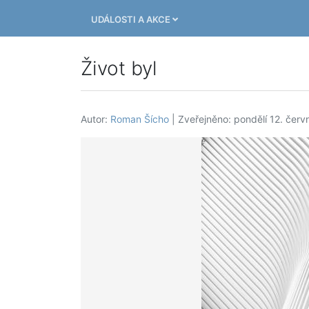
UDÁLOSTI A AKCE
Život byl
Autor:
Roman Šícho
| Zveřejněno: pondělí 12. čer