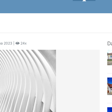
Da
vna 2023 |
24x