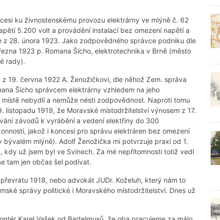
esi ku živnostenskému provozu elektrárny ve mlýně č. 62
pětí 5.200 volt a provádění instalací bez omezení napětí a
ě z 28. února 1923. Jako zodpovědného správce podniku dle
 března 1923 p. Romana Šícho, elektrotechnika v Brně (město
é rady).
a z 19. června 1922 A. Ženožičkovi, dle něhož Zem. správa
Romana Šícho správcem elektrárny vzhledem na jeho
 v místě nebydlí a nemůže nésti zodpovědnost. Naproti tomu
. listopadu 1919, že Moravské místodržitelství výnosem z 17.
ování závodů k vyrábění a vedení elektřiny do 300
nnosti, jakož i koncesi pro správu elektráren bez omezení
v bývalém mlýně). Adolf Ženožička mi potvrzuje praxi od 1.
, kdy už jsem byl ve Svinech. Za mé nepřítomnosti totiž vedl
se tam jen občas šel podívat.
převratu 1918, nebo advokát JUDr. Koželuh, který nám to
emské správy politické i Moravského místodržitelství. Dnes už
ontér Karel Vašek od Bartelmusů, že oba pracujeme za málo