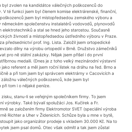
m byl zvolen na kandidátce válečných poškozenců do
 V té funkci jsem byl členem komise elektrárenské, finanční,
ch poškozenců jsem byl místopředsedou zemského výboru a
li v německém společenstvu instalatérů vodovodů, plynovodů
m elektrotechniků a stal se hned jeho starostou. Současně
ckých živností a místopředsedou ústředního výboru v Praze.
předsednictví prof. Ing. Lista. Založil jsem ortopedické
zalo dílny na výrobu ortopedií v Brně. Družstvo zámečníků
at pro ně státní zakázky. Nějak jsem přišel i do první
stříbrnou medaili. (Dnes je z toho velký mezinárodní výstavní
jako referent a měl jsem roční lístek na dráhu na řed. Brno a
síčně a při tom jsem byl správcem elektrárny v Cacovicích a
ní záložnu válečných poškozenců, kde jsem byl
 při tom i o nějaké peníze.
zisku, stanu-li se veřejným společníkem firmy. To jsem
ní výrobky. Také bývalí spolužáci Jos. Kučírek a Fr.
e mně se založením firmy Elektromotor SVET (speciální výroba
rně Richter a Uher v Židenicích. Schůze byla u mne v bytě,
stoupit jako organizátor prodeje s vkladem 30.000 Kč. Na to
 zbytek jsem psal domů. Otec však odmítl a tak jsem zůstal