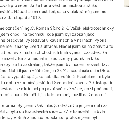
covali pro sebe. Já že budu vést technickou stránku,
ovádět. Nápad se mi dost líbil, času v elektrárně jsem měl
se z 9. listopadu 1919.
sme označení Ing.C. Roman Šícho & K. Vašek elektrotechnický
jsem chodil na techniku, kde jsem byl zapsán jako
ně pracovat, vysedával v kavárnách a vinárnách, vybíral
e měli značný úvěr) a utrácel. Hleděl jsem se ho zbavit a tu
ud po revizi našich obchodních knih vynesl rozsudek, že
 zmizel z Brna a nechal mi zadlužený podnik na krku.
 (byl za to zastřelen), takže jsem byl nucen provésti tzv.
čně. Nabídl jsem věřitelům jen 25 % a souhlasilo s tím 95 %
, že to vypadá spíš jako nabídka věřitelů. Ručitelem mi bylo
 tu dobu vzpomíná ještě teď Svobodné slovo z 29. listopadu
staral se nikdo ani po první světové válce, co si počnou ti,
pod minimum. Neměl-li jim kdo pomoci, musili na žebrotu.“
eforma. Byl jsem však mladý, odvážný a jel jsem dál i za
l z bytu do Bratislavské ulice č. 27, v kanceláři mi byla
 tehdy v Brně značnou popularitu, protože jsem byl