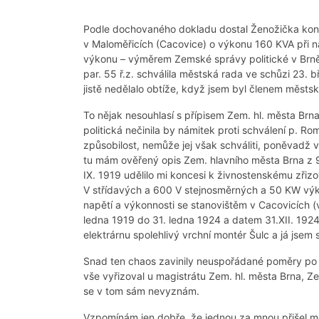
Podle dochovaného dokladu dostal Ženožička konc
v Maloměřicích (Cacovice) o výkonu 160 KVA při na
výkonu – výměrem Zemské správy politické v Brn
par. 55 ř.z. schválila městská rada ve schůzi 23.
jistě nedělalo obtíže, když jsem byl členem městsk
To nějak nesouhlasí s přípisem Zem. hl. města Brn
politická nečinila by námitek proti schválení p. 
způsobilost, nemůže jej však schváliti, poněvadž
tu mám ověřený opis Zem. hlavního města Brna z 9
IX. 1919 udělilo mi koncesi k živnostenskému zřiz
V střídavých a 600 V stejnosměrných a 50 KW výko
napětí a výkonnosti se stanovištěm v Cacovicích (
ledna 1919 do 31. ledna 1924 a datem 31.XII. 1924
elektrárnu spolehlivý vrchní montér Šulc a já jsem 
Snad ten chaos zavinily neuspořádané poměry po 
vše vyřizoval u magistrátu Zem. hl. města Brna, Z
se v tom sám nevyznám.
Vzpomínám jen dobře, že jednou za mnou přišel m