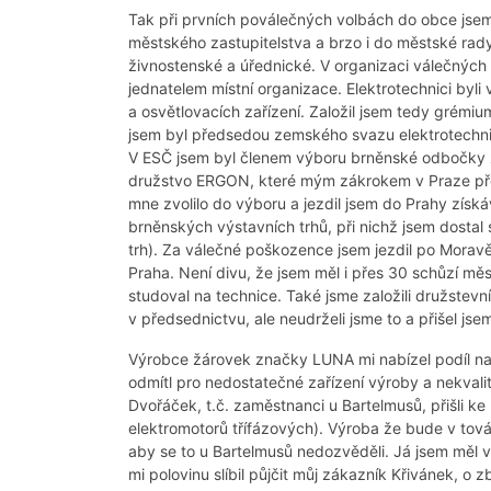
Tak při prvních poválečných volbách do obce jse
městského zastupitelstva a brzo i do městské rady.
živnostenské a úřednické. V organizaci válečný
jednatelem místní organizace. Elektrotechnici by
a osvětlovacích zařízení. Založil jsem tedy grémiu
jsem byl předsedou zemského svazu elektrotechni
V ESČ jsem byl členem výboru brněnské odbočky za 
družstvo ERGON, které mým zákrokem v Praze přev
mne zvolilo do výboru a jezdil jsem do Prahy získáv
brněnských výstavních trhů, při nichž jsem dostal 
trh). Za válečné poškozence jsem jezdil po Moravě 
Praha. Není divu, že jsem měl i přes 30 schůzí mě
studoval na technice. Také jsme založili družstev
v předsednictvu, ale neudrželi jsme to a přišel jsem
Výrobce žárovek značky LUNA mi nabízel podíl na 
odmítl pro nedostatečné zařízení výroby a nekvalit
Dvořáček, t.č. zaměstnanci u Bartelmusů, přišli k
elektromotorů třífázových). Výroba že bude v tová
aby se to u Bartelmusů nedozvěděli. Já jsem měl v
mi polovinu slíbil půjčit můj zákazník Křivánek, o