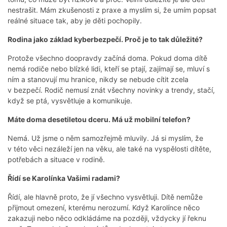
nestrašit. Mám zkušenosti z praxe a myslím si, že umím popsat
reálné situace tak, aby je děti pochopily.
Rodina jako základ kyberbezpečí. Proč je to tak důležité?
Protože všechno doopravdy začíná doma. Pokud doma dítě
nemá rodiče nebo blízké lidi, kteří se ptají, zajímají se, mluví s
ním a stanovují mu hranice, nikdy se nebude cítit zcela
v bezpečí. Rodič nemusí znát všechny novinky a trendy, stačí,
když se ptá, vysvětluje a komunikuje.
Máte doma desetiletou dceru. Má už mobilní telefon?
Nemá. Už jsme o něm samozřejmě mluvily. Já si myslím, že
v této věci nezáleží jen na věku, ale také na vyspělosti dítěte,
potřebách a situace v rodině.
Řídí se Karolínka Vašimi radami?
Řídí, ale hlavně proto, že jí všechno vysvětluji. Dítě nemůže
přijmout omezení, kterému nerozumí. Když Karolínce něco
zakazuji nebo něco odkládáme na později, vždycky jí řeknu