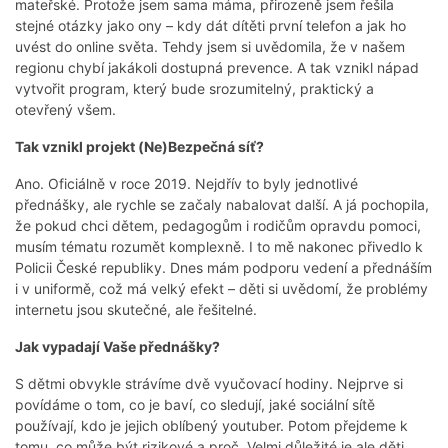
mateřské. Protože jsem sama máma, přirozeně jsem řešila
stejné otázky jako ony – kdy dát dítěti první telefon a jak ho
uvést do online světa. Tehdy jsem si uvědomila, že v našem
regionu chybí jakákoli dostupná prevence. A tak vznikl nápad
vytvořit program, který bude srozumitelný, praktický a
otevřený všem.
Tak vznikl projekt (Ne)Bezpečná síť?
Ano. Oficiálně v roce 2019. Nejdřív to byly jednotlivé
přednášky, ale rychle se začaly nabalovat další. A já pochopila,
že pokud chci dětem, pedagogům i rodičům opravdu pomoci,
musím tématu rozumět komplexně. I to mě nakonec přivedlo k
Policii České republiky. Dnes mám podporu vedení a přednáším
i v uniformě, což má velký efekt – děti si uvědomí, že problémy
internetu jsou skutečné, ale řešitelné.
Jak vypadají Vaše přednášky?
S dětmi obvykle strávíme dvě vyučovací hodiny. Nejprve si
povídáme o tom, co je baví, co sledují, jaké sociální sítě
používají, kdo je jejich oblíbený youtuber. Potom přejdeme k
tomu, co může být rizikové a proč. Velmi důležité je ale děti