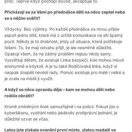
proč. Teprve když pochopí důvod, akceptuje to.
Přicházejí se za Vámi po přednášce děti na něco zeptat nebo
se s něčím svěřit?
Vždycky. Bez výjimky. Po každé přednášce za mnou přijde
aspoň jedno dítě, které má z určité komunikace na síti špatný
pocit. Někdy je to drobnost, jindy už situace, která potřebuje
řešení. To, že mají odvahu přijít, je ale nesmírně důležité.
Opakuji všem, že na žádný problém nejsou nikdy samy.
Vysvětluji dětem, že existuje Linka bezpečí, kde mohou mluvit
anonymně a kdykoli. A je tu také Rodičovská linka, když si
naopak dospělí nevědí rady. Pomoc existuje pro malé i velké a
je zcela na místě ji využít.
A když se něco opravdu děje – kam se mohou děti nebo
rodiče obrátit?
Kromě zmíněných linek samozřejmě i na policii. Pokud jde o
kyberšikanu, vydírání nebo jakékoliv protiprávní jednání, je
důležité ozvat se včas.
Letos jste získala ocenění
první místo, zlatou medaili ve