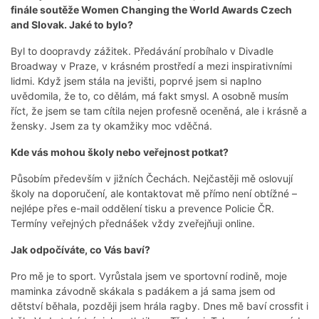
finále soutěže Women Changing the World Awards Czech
and Slovak
. Jaké to bylo?
Byl to doopravdy zážitek. Předávání probíhalo v Divadle
Broadway v Praze, v krásném prostředí a mezi inspirativními
lidmi. Když jsem stála na jevišti, poprvé jsem si naplno
uvědomila, že to, co dělám, má fakt smysl. A osobně musím
říct, že jsem se tam cítila nejen profesně oceněná, ale i krásně a
žensky. Jsem za ty okamžiky moc vděčná.
Kde vás mohou školy nebo veřejnost potkat?
Působím především v jižních Čechách. Nejčastěji mě oslovují
školy na doporučení, ale kontaktovat mě přímo není obtížné –
nejlépe přes e-mail oddělení tisku a prevence Policie ČR.
Termíny veřejných přednášek vždy zveřejňuji online.
Jak odpočíváte, co Vás baví?
Pro mě je to sport. Vyrůstala jsem ve sportovní rodině, moje
maminka závodně skákala s padákem a já sama jsem od
dětství běhala, později jsem hrála ragby. Dnes mě baví crossfit i