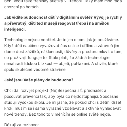
běh. Vedu také tréninky atletiky v Třeboni. Taky mám moc ráda
chození po horách.
Jak vidíte budoucnost dětí v digitálním světě? Vývoj je rychlý
a převratný, děti teď musejí reagovat třeba i na umělou
inteligenci.
Technologie nejsou nepřítel. Je to jen o tom, jak je používáme.
Když děti naučíme vyvažovat čas online i offline a zároveň jim
dáme dost zážitků, náklonnosti, důvěry a prostoru mluvit o tom,
co prožívají, funguje to. Stále platí, že žádná technologie
nenahradí lidskou blízkost — objetí, pohlazení. A chvíle, které
spolu skutečně vědomě strávíme.
Jaké jsou Vaše plány do budoucna?
Chci dál rozvíjet projekt (Ne)Bezpečná síť, přednášet a
posouvat prevenci tak, aby byla co nejdostupnější. Současně
studuji vysokou školu. Je mi jasné, že pokud chci s dětmi držet
krok, musím se i sama výrazně vzdělávat a aktivně vyhledávat
nové trendy. Bez toho to v měnícím se online světě nejde.
Děkuji za rozhovor