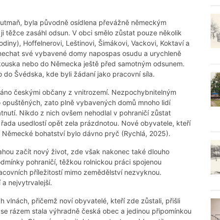
 Trutmaň, byla původně osídlena převážně německým
i těžce zasáhl odsun. V obci smělo zůstat pouze několik
iny), Hoffelnerovi, Leštinovi, Šimákovi, Vackovi, Koktaví a
 zanechat své vybavené domy napospas osudu a urychleně
Rakouska nebo do Německa ještě před samotným odsunem.
do Švédska, kde byli žádaní jako pracovní síla.
váno českými občany z vnitrozemí. Nezpochybnitelným
 do opuštěných, zato plně vybavených domů mnoho lidí
tnutí. Nikdo z nich ovšem nehodlal v pohraničí zůstat
 řada usedlostí opět zela prázdnotou. Nové obyvatele, kteří
ěny. Německé bohatství bylo dávno pryč (Rychlá, 2025).
snahou začít nový život, zde však nakonec také dlouho
 podmínky pohraničí, těžkou rolnickou práci spojenou
covních příležitostí mimo zemědělství nezvyknou.
a nejvytrvalejší.
h vlnách, přičemž noví obyvatelé, kteří zde zůstali, přišli
i se rázem stala výhradně česká obec a jedinou připomínkou