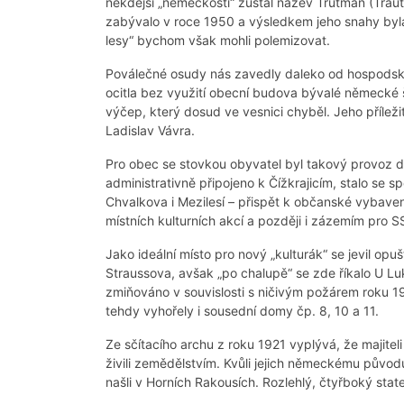
někdejší „německosti“ zůstal název Trutmaň (Trau
zabývalo v roce 1950 a výsledkem jeho snahy byla
lesy“ bychom však mohli polemizovat.
Poválečné osudy nás zavedly daleko od hospodské
ocitla bez využití obecní budova bývalé německé š
výčep, který dosud ve vesnici chyběl. Jeho příle
Ladislav Vávra.
Pro obec se stovkou obyvatel byl takový provoz do
administrativně připojeno k Čížkrajicím, stalo se 
Chvalkova i Mezilesí – přispět k občanské vybaveno
místních kulturních akcí a později i zázemím pro 
Jako ideální místo pro nový „kulturák“ se jevil opu
Straussova, avšak „po chalupě“ se zde říkalo U Luk
zmiňováno v souvislosti s ničivým požárem roku 1
tehdy vyhořely i sousední domy čp. 8, 10 a 11.
Ze sčítacího archu z roku 1921 vyplývá, že majitel
živili zemědělstvím. Kvůli jejich německému půvo
našli v Horních Rakousích. Rozlehlý, čtyřboký stat