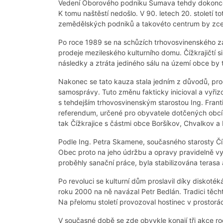
Vedení Oborového podniku Šumava tehdy dokonce uv
K tomu naštěstí nedošlo. V 90. letech 20. století
zemědělských podniků a takovéto centrum by zcel
Po roce 1989 se na schůzích trhovosvinenského z
prodeje mezileského kulturního domu. Čížkrajičtí 
následky a ztráta jediného sálu na území obce by t
Nakonec se tato kauza stala jedním z důvodů, proč
samosprávy. Tuto změnu fakticky inicioval a vyři
s tehdejším trhovosvinenským starostou Ing. Fran
referendum, určené pro obyvatele dotčených obcí. 
tak Čížkrajice s částmi obce Boršíkov, Chvalkov a
Podle Ing. Petra Skamene, současného starosty Číž
Obec proto na jeho údržbu a opravy pravidelně vy
proběhly sanační práce, byla stabilizována terasa
Po revoluci se kulturní dům proslavil díky diskoté
roku 2000 na ně navázal Petr Bedlán. Tradici těch
Na přelomu století provozoval hostinec v prostorá
V současné době se zde obvykle konají tři akce ro