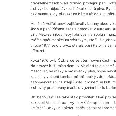
pravidelně zásobovala domácí prodejnu paní Hoff
s obvyklou objednávkou i několik sudů piva. Bylo 
pak museli sudy převézt na kárce až do kulturáku
Manželé Hoffelnerovi zajišťovali všechny akce v k
školy a paní Růžena začala pracovat v autoservisu
už v Mezilesí nikdy nebyl obnoven, a spolu s manž
svěřen opět manželům Vávrovým, kteří už s jeho ve
v roce 1977 se o provoz starala paní Karolína sama
příbuzní.
Roku 1976 byly Čížkrajice se všemi svými částmi 
Na provoz kulturního domu v Mezilesí to ale neměl
masopust, hasičský a myslivecký ples, hojně navšt
zasedaly volební komise, místní spolky zde pořád
zapomenout ani na zdejší SSM, pro nějž se kulturn
klubovny přestavěny maštale v jižním traktu budo
Oblíbenou akcí se také stalo promítání filmů pro d
zakoupil Místní národní výbor v Čížkrajících promít
umístění. Obvykle každou neděli se tak sál proměň