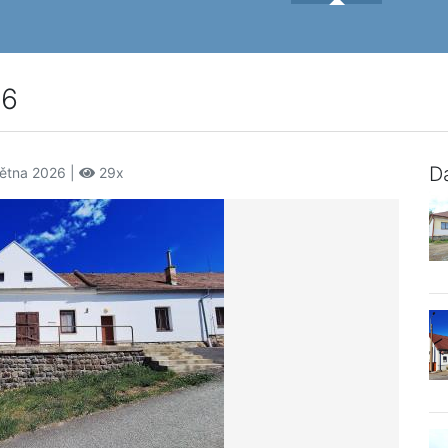
36
Da
větna 2026 |
29x