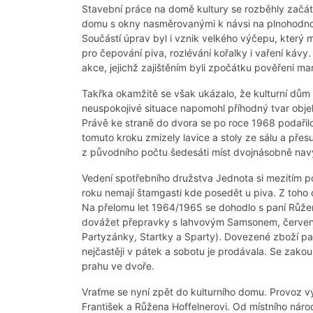
Stavební práce na domě kultury se rozběhly začátke
domu s okny nasměrovanými k návsi na plnohodnot
Součástí úprav byl i vznik velkého výčepu, který m
pro čepování piva, rozlévání kořalky i vaření káv
akce, jejichž zajištěním byli zpočátku pověřeni ma
Takřka okamžitě se však ukázalo, že kulturní dům
neuspokojivé situace napomohl příhodný tvar objekt
Právě ke straně do dvora se po roce 1968 podařilo
tomuto kroku zmizely lavice a stoly ze sálu a přes
z původního počtu šedesáti míst dvojnásobně navý
Vedení spotřebního družstva Jednota si mezitím pov
roku nemají štamgasti kde posedět u piva. Z toho 
Na přelomu let 1964/1965 se dohodlo s paní Růžen
dovážet přepravky s lahvovým Samsonem, červenou
Partyzánky, Startky a Sparty). Dovezené zboží pa
nejčastěji v pátek a sobotu je prodávala. Se zako
prahu ve dvoře.
Vraťme se nyní zpět do kulturního domu. Provoz vý
František a Růžena Hoffelnerovi. Od místního náro