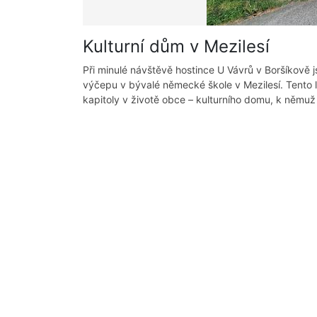
Kulturní dům v Mezilesí
Při minulé návštěvě hostince U Vávrů v Boršíkově j
výčepu v bývalé německé škole v Mezilesí. Tento l
kapitoly v životě obce – kulturního domu, k němuž