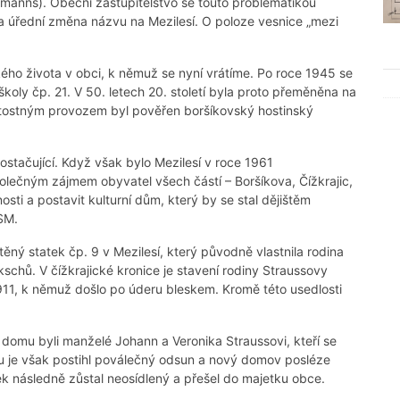
tmanns). Obecní zastupitelstvo se touto problematikou
 úřední změna názvu na Mezilesí. O poloze vesnice „mezi
ho života v obci, k němuž se nyní vrátíme. Po roce 1945 se
koly čp. 21. V 50. letech 20. století byla proto přeměněna na
žitostným provozem byl pověřen boršíkovský hostinský
stačující. Když však bylo Mezilesí v roce 1961
společným zájmem obyvatel všech částí – Boršíkova, Čížkrajic,
sti a postavit kulturní dům, který by se stal dějištěm
SSM.
štěný statek čp. 9 v Mezilesí, který původně vlastnila rodina
schů. V čížkrajické kronice je stavení rodiny Straussovy
911, k němuž došlo po úderu bleskem. Kromě této usedlosti
i domu byli manželé Johann a Veronika Straussovi, kteří se
du je však postihl poválečný odsun a nový domov posléze
ek následně zůstal neosídlený a přešel do majetku obce.