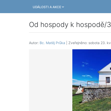
UDÁLOSTI A AKCE
Od hospody k hospodě/
Autor:
Bc. Matěj Průka
| Zveřejněno: sobota 23. k