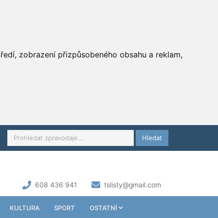
středí, zobrazení přizpůsobeného obsahu a reklam,
Hledat
608 436 941
tslisty@gmail.com
KULTURA
SPORT
OSTATNÍ