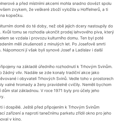
elnerové a před místními akcemi mohla snadno dovézt spolu
ovšem zvykem, že veškeré zboží vyložila u Hoffelnerů, a ti
 na kopečku.
ulturním domě do té doby, než obě jejich dcery nastoupily do
. Kvůli tomu se rozhodla ukončit prodej lahvového piva, který
elem se vzdala i provozu kulturního domu. Ten byl poté
dením měli zkušenosti z minulých let. Po Josefově smrti
. Nápomocni jí však byli synové Josef a Ladislav i další
připojeny na základě úředního rozhodnutí k Trhovým Svinům.
o žádný vliv. Nadále se zde konaly tradiční akce jako
ěvované i obyvateli Trhových Svinů. Vedle toho v prostorech
aly valné hromady a ženy pravidelně cvičily. Neměli bychom
í dům stal základnou. V roce 1971 byly pro účely jeho
vy.
ěti i dospělé. Ještě před připojením k Trhovým Svinům
ací zařízení a naproti tanečnímu parketu zřídil okno pro jeho
oval v kino.