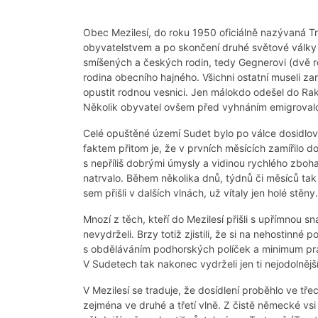
Obec Mezilesí, do roku 1950 oficiálně nazývaná
obyvatelstvem a po skončení druhé světové války j
smíšených a českých rodin, tedy Gegnerovi (dvě rod
rodina obecního hajného. Všichni ostatní museli
opustit rodnou vesnici. Jen málokdo odešel do 
Několik obyvatel ovšem před vyhnáním emigrovalo 
Celé opuštěné území Sudet bylo po válce dosidlo
faktem přitom je, že v prvních měsících zamířilo
s nepříliš dobrými úmysly a vidinou rychlého zboha
natrvalo. Během několika dnů, týdnů či měsíců tak
sem přišli v dalších vlnách, už vítaly jen holé st
Mnozí z těch, kteří do Mezilesí přišli s upřímnou 
nevydrželi. Brzy totiž zjistili, že si na nehostinné
s obděláváním podhorských políček a minimum pra
V Sudetech tak nakonec vydrželi jen ti nejodolnější 
V Mezilesí se traduje, že dosídlení proběhlo ve třec
zejména ve druhé a třetí vlně. Z čistě německé vs