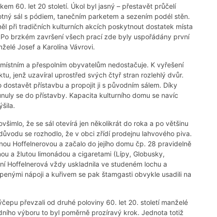
m 60. let 20 století. Úkol byl jasný – přestavět průčelí
ný sál s pódiem, tanečním parketem a sezením podél stěn.
ěl při tradičních kulturních akcích poskytnout dostatek místa
y. Po brzkém završení všech prací zde byly uspořádány první
nželé Josef a Karolína Vávrovi.
 místním a přespolním obyvatelům nedostačuje. K vyřešení
u, jenž uzavíral uprostřed svých čtyř stran rozlehlý dvůr.
 dostavět přístavbu a propojit ji s původním sálem. Díky
unuly se do přístavby. Kapacita kulturního domu se navíc
šila.
šimlo, že se sál otevírá jen několikrát do roka a po většinu
důvodu se rozhodlo, že v obci zřídí prodejnu lahvového piva.
ou Hoffelnerovou a začalo do jejího domu čp. 28 pravidelně
 a žlutou limonádou a cigaretami (Lípy, Globusky,
ní Hoffelnerová vždy uskladnila ve studeném lochu a
upenými nápoji a kuřivem se pak štamgasti obvykle usadili na
čepu převzali od druhé poloviny 60. let 20. století manželé
dního výboru to byl poměrně prozíravý krok. Jednota totiž