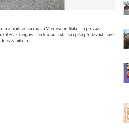
sme zmínili, že se rodina Vávrova podílela i na provozu
okál však fungoval jen krátce a stal se spíše předzvěstí nové
 dnes zamíříme.