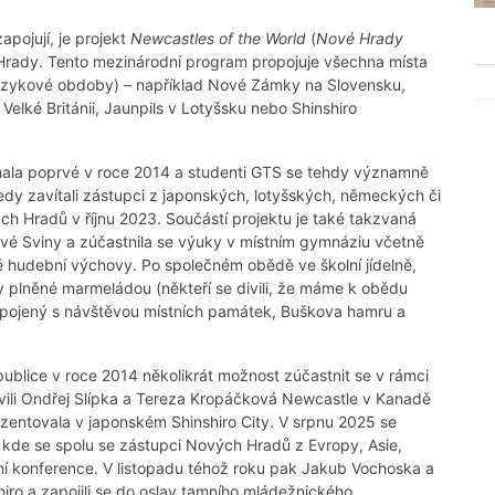
apojují, je projekt
Newcastles of the World
(
Nové Hrady
 Hrady. Tento mezinárodní program propojuje všechna místa
jazykové obdoby) – například Nové Zámky na Slovensku,
lké Británii, Jaunpils v Lotyšsku nebo Shinshiro
nala poprvé v roce 2014 a studenti GTS se tehdy významně
edy zavítali zástupci z japonských, lotyšských, německých či
 Hradů v říjnu 2023. Součástí projektu je také takzvaná
rhové Sviny a zúčastnila se výuky v místním gymnáziu včetně
 hudební výchovy. Po společném obědě ve školní jídelně,
ty plněné marmeládou (někteří se divili, že máme k obědu
spojený s návštěvou místních památek, Buškova hamru a
publice v roce 2014 několikrát možnost zúčastnit se v rámci
ívili Ondřej Slípka a Tereza Kropáčková Newcastle v Kanadě
ezentovala v japonském Shinshiro City. V srpnu 2025 se
 kde se spolu se zástupci Nových Hradů z Evropy, Asie,
odní konference. V listopadu téhož roku pak Jakub Vochoska a
hiro a zapojili se do oslav tamního mládežnického