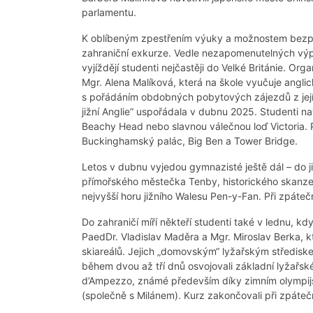
parlamentu.
K oblíbeným zpestřením výuky a možnostem bezpros
zahraniční exkurze. Vedle nezapomenutelných výp
vyjíždějí studenti nejčastěji do Velké Británie. O
Mgr. Alena Malíková, která na škole vyučuje angli
s pořádáním obdobných pobytových zájezdů z její
jižní Anglie“ uspořádala v dubnu 2025. Studenti na
Beachy Head nebo slavnou válečnou loď Victoria. Po
Buckinghamský palác, Big Ben a Tower Bridge.
Letos v dubnu vyjedou gymnazisté ještě dál – do j
přímořského městečka Tenby, historického skanzen
nejvyšší horu jižního Walesu Pen-y-Fan. Při zpáteč
Do zahraničí míří někteří studenti také v lednu, kdy
PaedDr. Vladislav Maděra a Mgr. Miroslav Berka, kte
skiareálů. Jejich „domovským“ lyžařským střediske
během dvou až tří dnů osvojovali základní lyžařské
d’Ampezzo, známé především díky zimním olympijs
(společně s Milánem). Kurz zakončovali při zpáteč