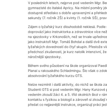
V posledních letech, nejprve pod vedením Mgr. Be
gymnazisté do italské Apricy. Na místní poměry jde
dostupné středisko s dobře upravenými a přehled
sekundy (7. ročník ZŠ) a kvinty (1. ročník SŠ), prav
Zájem o lyžařský kurz dlouhodobě neklesá. Podle 
doprovází jako instruktorka a zdravotnice více ne
na sjezdovky v Krkonoších, než se trvale upřednos
jako instruktoři Mgr. Tomáš Bohdal a další dvě ext
lyžařských dovedností do čtyř skupin. Přestože v
předchozí zkušenosti, je kurz natolik intenzivní, 
náročnější sjezdovky.
Během svého působení na škole organizoval PaedD
Planai u rakouského Schladmingu. Šlo však o zdok
absolvování lyžařského kurzu GTS.
Nelze nezmínit i další aktivity, do nichž se škola
Studenti GTS si pod vedením Mgr. Hany Kunzové př
vedením zkouší žáci 4. a 5. tříd okolních škol v r
kontaktu s fyzikou a biologií a zároveň si zkoušejí
předat co nejjasnější instrukce, organizují práci j