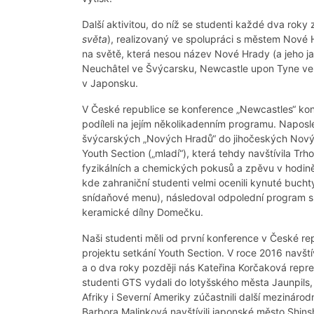
Další aktivitou, do níž se studenti každé dva roky z
světa
), realizovaný ve spolupráci s městem Nové
na světě, která nesou název Nové Hrady (a jeho 
Neuchâtel ve Švýcarsku, Newcastle upon Tyne ve Ve
v Japonsku.
V České republice se konference „Newcastles“ ko
podíleli na jejím několikadenním programu. Naposl
švýcarských „Nových Hradů“ do jihočeských Nových
Youth Section („mladí“), která tehdy navštívila T
fyzikálních a chemických pokusů a zpěvu v hodině
kde zahraniční studenti velmi ocenili kynuté buch
snídaňové menu), následoval odpolední program 
keramické dílny Domečku.
Naši studenti měli od první konference v České re
projektu setkání Youth Section. V roce 2016 navšt
a o dva roky později nás Kateřina Korčaková repr
studenti GTS vydali do lotyšského města Jaunpils,
Afriky i Severní Ameriky zúčastnili další mezinár
Barbora Malinková navštívili japonské město Shins