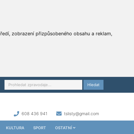
středí, zobrazení přizpůsobeného obsahu a reklam,
Hledat
608 436 941
tslisty@gmail.com
KULTURA
SPORT
OSTATNÍ