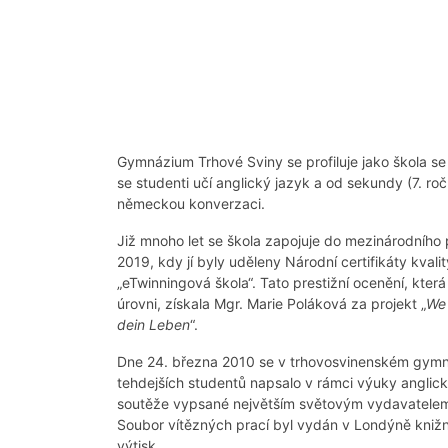
Gymnázium Trhové Sviny se profiluje jako škola se
se studenti učí anglický jazyk a od sekundy (7. ro
německou konverzaci.
Již mnoho let se škola zapojuje do mezinárodníh
2019, kdy jí byly uděleny Národní certifikáty kvalit
„eTwinningová škola“. Tato prestižní ocenění, která
úrovni, získala Mgr. Marie Poláková za projekt „
We
dein Leben
“.
Dne 24. března 2010 se v trhovosvinenském gymn
tehdejších studentů napsalo v rámci výuky anglick
soutěže vypsané největším světovým vydavatelem
Soubor vítězných prací byl vydán v Londýně knižně
výtisk.