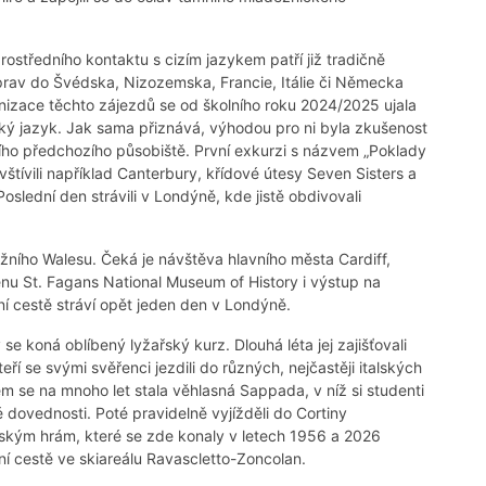
tředního kontaktu s cizím jazykem patří již tradičně
rav do Švédska, Nizozemska, Francie, Itálie či Německa
rganizace těchto zájezdů se od školního roku 2024/2025 ujala
cký jazyk. Jak sama přiznává, výhodou pro ni byla zkušenost
ho předchozího působiště. První exkurzi s názvem „Poklady
vštívili například Canterbury, křídové útesy Seven Sisters a
slední den strávili v Londýně, kde jistě obdivovali
ižního Walesu. Čeká je návštěva hlavního města Cardiff,
u St. Fagans National Museum of History i výstup na
ní cestě stráví opět jeden den v Londýně.
 se koná oblíbený lyžařský kurz. Dlouhá léta jej zajišťovali
ří se svými svěřenci jezdili do různých, nejčastěji italských
m se na mnoho let stala věhlasná Sappada, v níž si studenti
 dovednosti. Poté pravidelně vyjížděli do Cortiny
kým hrám, které se zde konaly v letech 1956 a 2026
ní cestě ve skiareálu Ravascletto-Zoncolan.