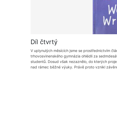
Díl čtvrtý
V uplynulých měsících jsme se prostřednictvím 
trhovosvinenského gymnázia ohlédli za sedmdesátile
studentů. Dosud však nezaznělo, do kterých proje
nad rámec běžné výuky. Právě proto vznikl závěrečn