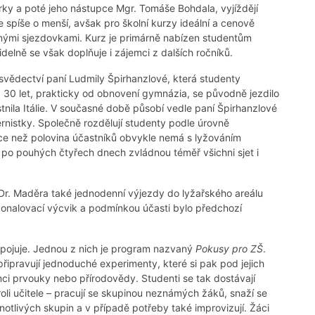
rky a poté jeho nástupce Mgr. Tomáše Bohdala, vyjíždějí
 spíše o menší, avšak pro školní kurzy ideální a cenově
nými sjezdovkami. Kurz je primárně nabízen studentům
idelně se však doplňuje i zájemci z dalších ročníků.
svědectví paní Ludmily Špirhanzlové, která studenty
ž 30 let, prakticky od obnovení gymnázia, se původně jezdilo
tnila Itálie. V současné době působí vedle paní Špirhanzlové
ernistky. Společně rozdělují studenty podle úrovně
íce než polovina účastníků obvykle nemá s lyžováním
že po pouhých čtyřech dnech zvládnou téměř všichni sjet i
r. Maděra také jednodenní výjezdy do lyžařského areálu
onalovací výcvik a podmínkou účasti bylo předchozí
 zapojuje. Jednou z nich je program nazvaný
Pokusy pro ZŠ
.
ipravují jednoduché experimenty, které si pak pod jejich
ámci prvouky nebo přírodovědy. Studenti se tak dostávají
 roli učitele – pracují se skupinou neznámých žáků, snaží se
ednotlivých skupin a v případě potřeby také improvizují. Žáci