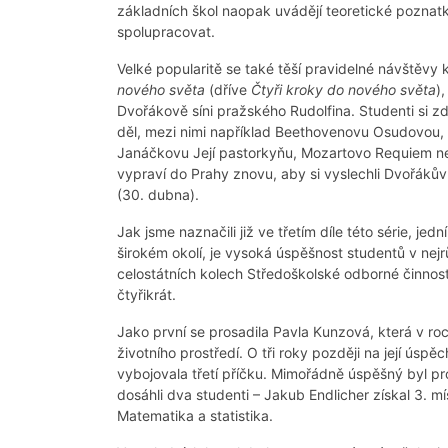
základních škol naopak uvádějí teoretické poznatk
spolupracovat.
Velké popularitě se také těší pravidelné návštěvy
nového světa
(dříve
Čtyři kroky do nového světa
)
Dvořákově síni pražského Rudolfina. Studenti si z
děl, mezi nimi například Beethovenovu Osudovou,
Janáčkovu Její pastorkyňu, Mozartovo Requiem ne
vypraví do Prahy znovu, aby si vyslechli Dvořákův
(30. dubna).
Jak jsme naznačili již ve třetím díle této série, 
širokém okolí, je vysoká úspěšnost studentů v nej
celostátních kolech Středoškolské odborné činnost
čtyřikrát.
Jako první se prosadila Pavla Kunzová, která v ro
životního prostředí. O tři roky později na její úsp
vybojovala třetí příčku. Mimořádně úspěšný byl 
dosáhli dva studenti – Jakub Endlicher získal 3. mís
Matematika a statistika.