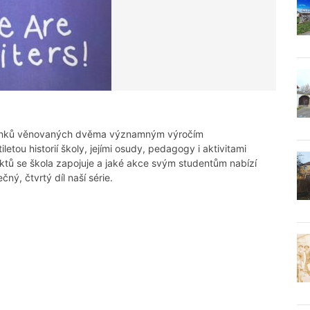
článků věnovaných dvěma významným výročím
tou historií školy, jejími osudy, pedagogy i aktivitami
ktů se škola zapojuje a jaké akce svým studentům nabízí
ý, čtvrtý díl naší série.