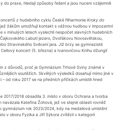
y do praxe, hledají způsoby řešení a jsou nuceni vzájemně
 koncertů z hudebního cyklu České filharmonie
Kroky do
, jež žákům umožňují kontakt s vážnou hudbou v impozantní
de v minulých letech vyslechli nespočet slavných hudebních
 Čajkovského Labutí jezero, Dvořákovu Novosvětskou,
bo Stravinského Svěcení jara. Již brzy se gymnazisté
 Cellový koncert (5. března) a Ivanovićovu Knihu džunglí
jedním z důvodů, proč je Gymnázium Trhové Sviny známé v
různějších soutěžích. Skvělých výsledků dosahují mimo jiné v
i – od roku 2017 se na předních příčkách umístili hned
ce 2017/2018 obsadila 3. místo v oboru Ochrana a tvorba
ěch navázala Kateřina Žohová, jež ve stejné oblasti rovněž
pro gymnázium rok 2023/2024, kdy na medailová umístění
to v oboru Fyzika a Jiří Sýkora zvítězil v kategorii