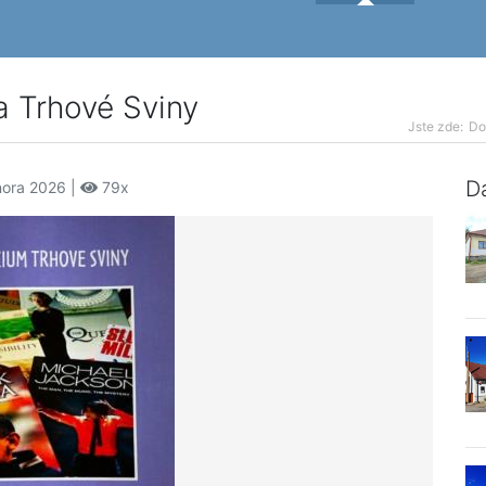
a Trhové Sviny
Jste zde:
D
Da
nora 2026 |
79x