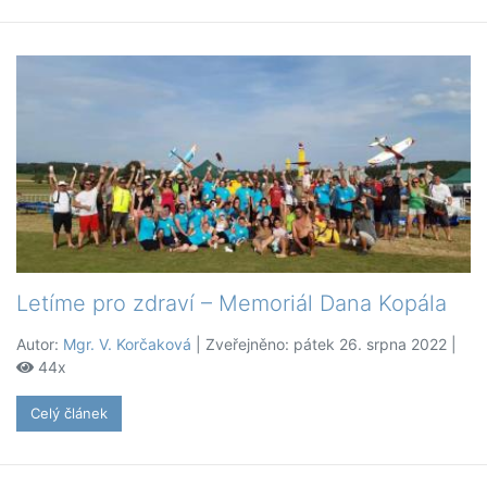
Letíme pro zdraví – Memoriál Dana Kopála
Autor:
Mgr. V. Korčaková
| Zveřejněno: pátek 26. srpna 2022 |
44x
Celý článek