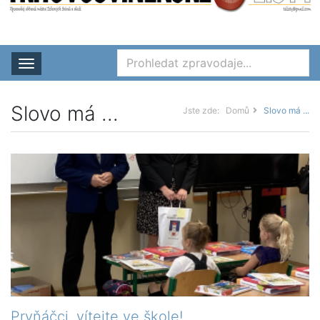
Rozbalit nabídku
Slovo má ...
Jste zde:
Domů
Slovo má ...
Prvňáčci, vítejte ve škole!