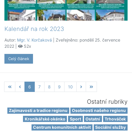
Kalendář na rok 2023
Autor:
Mgr. V. Korčaková
| Zveřejněno: pondělí 25. července
2022 |
52x
Celý článek
6
7
8
9
10
Ostatní rubriky
Zajímavosti a tradice regionu
Osobnosti našeho regionu
Kronikářské okénko
Sport
Ostatní
Trhováček
Centrum komunitních aktivit
Sociální služby