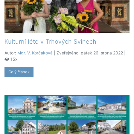
Kulturní léto v Trhových Svinech
Autor:
Mgr. V. Korčaková
| Zveřejněno: pátek 26. srpna 2022 |
15x
Celý článek