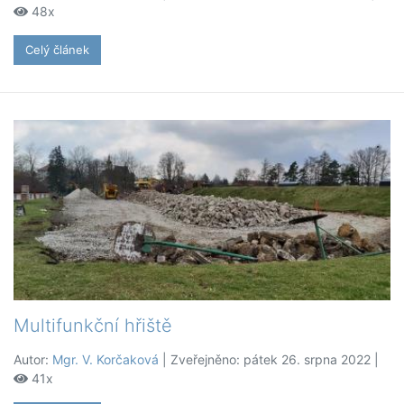
48x
Celý článek
Multifunkční hřiště
Autor:
Mgr. V. Korčaková
| Zveřejněno: pátek 26. srpna 2022 |
41x