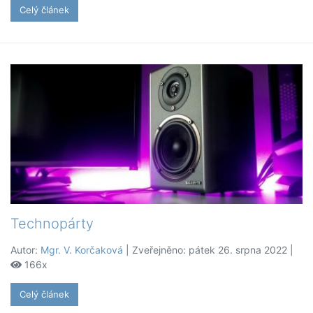
Celý článek
Technopárty
Autor:
Mgr. V. Korčaková
| Zveřejněno: pátek 26. srpna 2022 |
166x
Celý článek