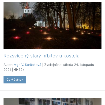
Rozsvícený starý hřbitov u kostela
Autor:
Mgr. V. Korčaková
| Zveřejněno: středa 24. listopadu
2021 |
19x
Celý článek