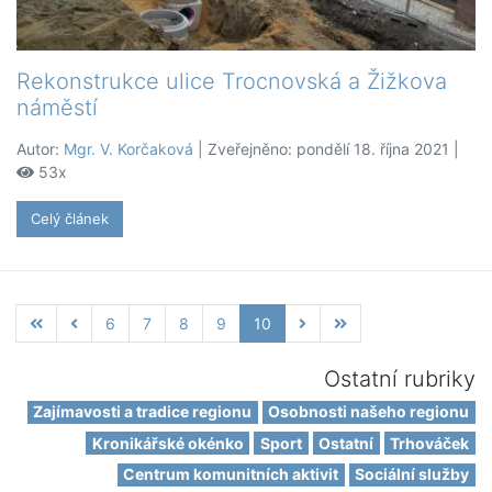
Rekonstrukce ulice Trocnovská a Žižkova
náměstí
Autor:
Mgr. V. Korčaková
| Zveřejněno: pondělí 18. října 2021 |
53x
Celý článek
6
7
8
9
10
Ostatní rubriky
Zajímavosti a tradice regionu
Osobnosti našeho regionu
Kronikářské okénko
Sport
Ostatní
Trhováček
Centrum komunitních aktivit
Sociální služby