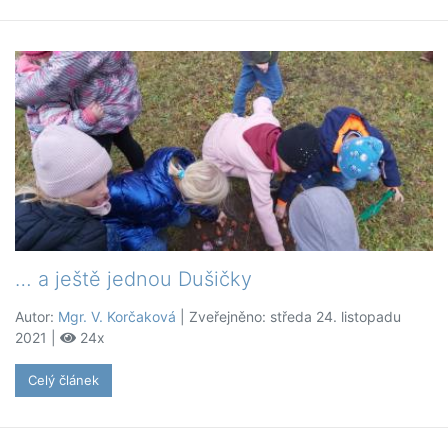
… a ještě jednou Dušičky
Autor:
Mgr. V. Korčaková
| Zveřejněno: středa 24. listopadu
2021 |
24x
Celý článek