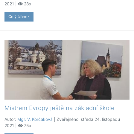
2021 |
28x
Celý článek
Mistrem Evropy ještě na základní škole
Autor:
Mgr. V. Korčaková
| Zveřejněno: středa 24. listopadu
2021 |
75x