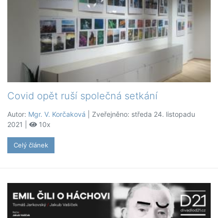
Covid opět ruší společná setkání
Autor:
Mgr. V. Korčaková
| Zveřejněno: středa 24. listopadu
2021 |
10x
Celý článek