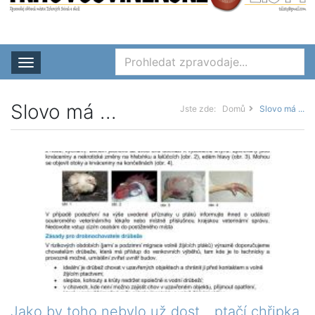
Rozbalit nabídku
Slovo má ...
Jste zde:
Domů
Slovo má ...
Jako by toho nebylo už dost... ptačí chřipka