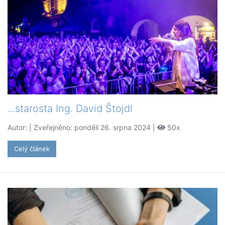
...starosta Ing. David Štojdl
Autor:
| Zveřejněno: pondělí 26. srpna 2024 |
50x
Celý článek