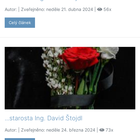
Autor:
| Zveřejněno: neděle 21. dubna 2024 |
56x
Celý článek
...starosta Ing. David Štojdl
Autor:
| Zveřejněno: neděle 24. března 2024 |
73x