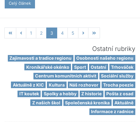
Celý článek
1
2
3
4
5
Ostatní rubriky
Zajímavosti a tradice regionu
Osobnosti našeho regionu
Kronikářské okénko
Sport
Ostatní
Trhováček
Centrum komunitních aktivit
Sociální služby
Aktuálně z KIC
Kultura
Náš rozhovor
Trocha poezie
IT koutek
Spolky a hobby
Z historie
Pošta z osad
Z našich škol
Společenská kronika
Aktuálně
Informace z radnice