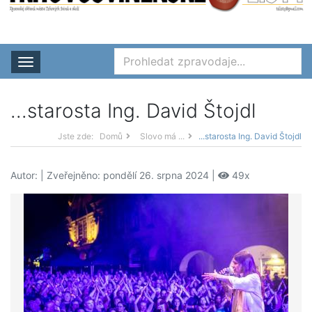
Rozbalit nabídku
...starosta Ing. David Štojdl
Jste zde:
Domů
Slovo má ...
...starosta Ing. David Štojdl
Autor:
| Zveřejněno: pondělí 26. srpna 2024 |
49x