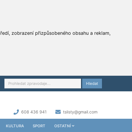
středí, zobrazení přizpůsobeného obsahu a reklam,
Hledat
608 436 941
tslisty@gmail.com
KULTURA
SPORT
OSTATNÍ