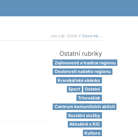
Jste zde:
Domů
Slovo má ...
Ostatní rubriky
Zajímavosti a tradice regionu
Osobnosti našeho regionu
Kronikářské okénko
Sport
Ostatní
Trhováček
Centrum komunitních aktivit
Sociální služby
Aktuálně z KIC
Kultura