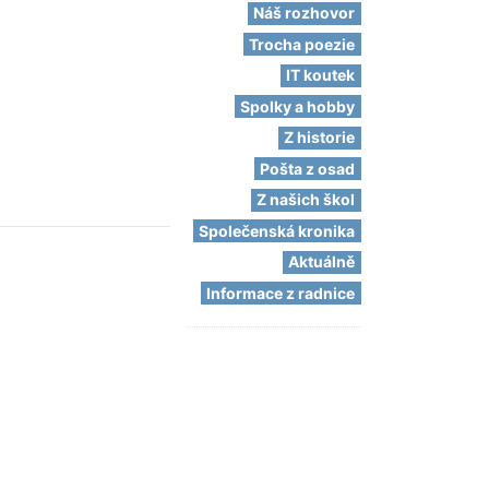
Náš rozhovor
Trocha poezie
IT koutek
Spolky a hobby
Z historie
Pošta z osad
Z našich škol
Společenská kronika
Aktuálně
Informace z radnice