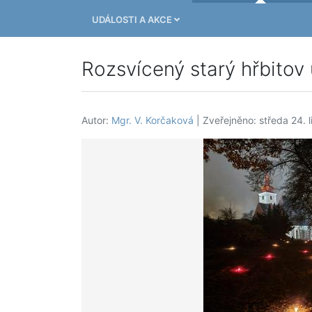
UDÁLOSTI A AKCE
Rozsvícený starý hřbitov 
Autor:
Mgr. V. Korčaková
| Zveřejněno: středa 24. 