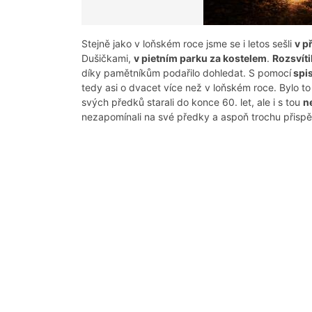
Stejně jako v loňském roce jsme se i letos sešli
v p
Dušičkami,
v pietním parku za kostelem
.
Rozsvít
díky pamětníkům podařilo dohledat. S pomocí
spis
tedy asi o dvacet více než v loňském roce. Bylo to
svých předků starali do konce 60. let, ale i s tou
n
nezapomínali na své předky a aspoň trochu přispěli