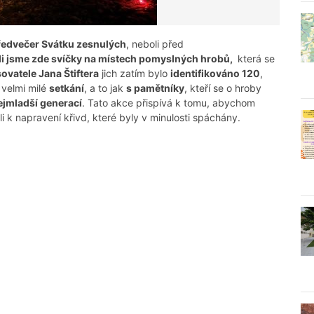
ředvečer Svátku zesnulých
, neboli před
ili jsme zde svíčky na místech pomyslných hrobů,
která se
ovatele Jana Štiftera
jich zatím bylo
identifikováno 120
,
 velmi milé
setkání
, a to jak
s pamětníky
, kteří se o hroby
ejmladší generací
. Tato akce přispívá k tomu, abychom
 k napravení křivd, které byly v minulosti spáchány.