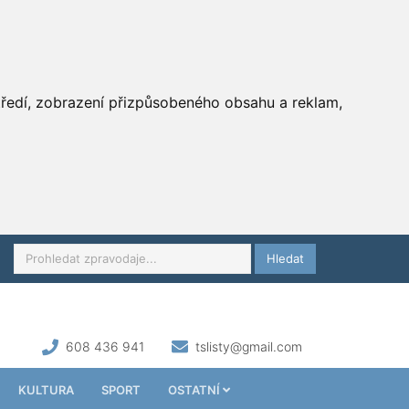
středí, zobrazení přizpůsobeného obsahu a reklam,
Hledat
608 436 941
tslisty@gmail.com
KULTURA
SPORT
OSTATNÍ