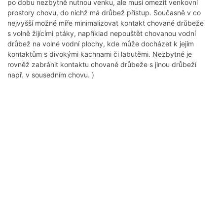
po dobu nezbytně nutnou venku, ale musí omezit venkovní
prostory chovu, do nichž má drůbež přístup. Současně v co
nejvyšší možné míře minimalizovat kontakt chované drůbeže
s volně žijícími ptáky, například nepouštět chovanou vodní
drůbež na volné vodní plochy, kde může docházet k jejím
kontaktům s divokými kachnami či labutěmi. Nezbytné je
rovněž zabránit kontaktu chované drůbeže s jinou drůbeží
např. v sousedním chovu. )