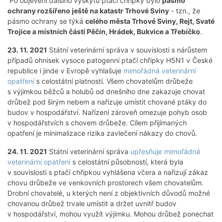
Po objevení dalšího výskytu ptačí chřipky bylo
pásmo
ochrany rozšířeno ještě na katastr Trhové Sviny
- tzn., že
pásmo ochrany se týká
celého města Trhové Sviny, Rejt, Svaté
Trojice a místních částí Pěčín, Hrádek, Bukvice a Třebíčko
.
23. 11. 2021
Státní veterinární správa v souvislosti s nárůstem
případů ohnisek vysoce patogenní ptačí chřipky H5N1 v České
republice i jinde v Evropě vyhlašuje
mimořádná veterinární
opatření
s celostátní platností. Všem chovatelům drůbeže
s výjimkou běžců a holubů od dnešního dne zakazuje chovat
drůbež pod širým nebem a nařizuje umístit chované ptáky do
budov v hospodářství. Nařízení zároveň omezuje pohyb osob
v hospodářstvích s chovem drůbeže. Cílem přijímaných
opatření je minimalizace rizika zavlečení nákazy do chovů.
24. 11. 2021
Státní veterinární správa
upřesňuje mimořádná
veterinární opatření
s celostátní působností, která byla
v souvislosti s ptačí chřipkou vyhlášena včera a nařizují zákaz
chovu drůbeže ve venkovních prostorech všem chovatelům.
Drobní chovatelé, u kterých není z objektivních důvodů možné
chovanou drůbež trvale umístit a držet uvnitř budov
v hospodářství, mohou využít výjimku. Mohou drůbež ponechat