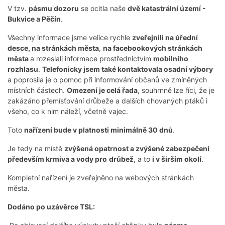
V tzv.
pásmu dozoru
se ocitla naše
dvě katastrální území -
Bukvice a Pěčín
.
Všechny informace jsme velice rychle
zveřejnili na úřední
desce, na stránkách města
,
na facebookových stránkách
města
a rozeslali informace prostřednictvím
mobilního
rozhlasu
.
Telefonicky jsem také kontaktovala osadní výbory
a poprosila je o pomoc při informování občanů ve zmíněných
místních částech.
Omezení je celá řada
, souhrnně lze říci, že je
zakázáno přemísťování drůbeže a dalších chovaných ptáků i
všeho, co k nim náleží, včetně vajec.
Toto
nařízení bude v platnosti minimálně 30 dnů
.
Je tedy na místě
zvýšená opatrnost a zvýšené zabezpečení
především krmiva a vody pro
drůbež
, a to
i v širším okolí
.
Kompletní nařízení je zveřejněno na webových stránkách
města.
Dodáno po uzávěrce TSL: