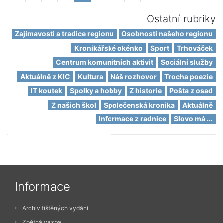
Ostatní rubriky
Zajímavosti a tradice regionu
Osobnosti našeho regionu
Kronikářské okénko
Sport
Trhováček
Centrum komunitních aktivit
Sociální služby
Aktuálně z KIC
Kultura
Náš rozhovor
Trocha poezie
IT koutek
Spolky a hobby
Z historie
Pošta z osad
Z našich škol
Společenská kronika
Aktuálně
Informace z radnice
Slovo má ...
Informace
Archiv tištěných vydání
Zpětná vazba