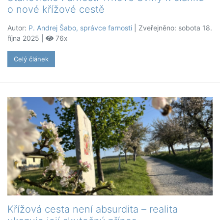
o nové křížové cestě
Autor:
P. Andrej Šabo, správce farnosti
| Zveřejněno: sobota 18.
října 2025 |
76x
Celý článek
Křížová cesta není absurdita – realita