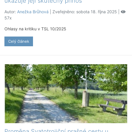
ukazuje její skutečný přínos
Autor:
Anežka Brůhová
| Zveřejněno: sobota 18. října 2025 |
57x
Ohlasy na kritiku v TSL 10/2025
Celý článek
Proměna Svatotrojiční prašné cesty u