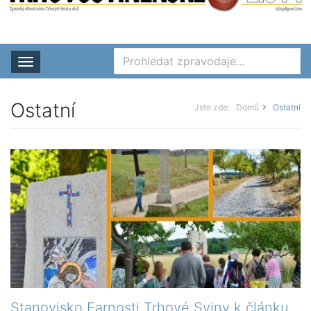
Rozbalit nabídku
Ostatní
Jste zde:
Domů
Ostatní
Stanovisko Farnosti Trhové Sviny k článku