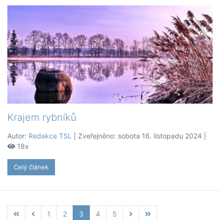
Krajem rybníků
Autor:
Redakce TSL
| Zveřejněno: sobota 16. listopadu 2024 |
18x
Celý článek
1
2
3
4
5