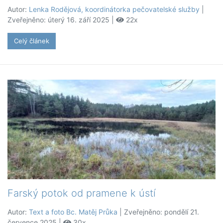
Autor:
Lenka Rodějová, koordinátorka pečovatelské služby
|
Zveřejněno: úterý 16. září 2025 |
22x
Celý článek
Farský potok od pramene k ústí
Autor:
Text a foto Bc. Matěj Průka
| Zveřejněno: pondělí 21.
července 2025 |
30x