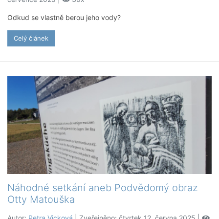
Odkud se vlastně berou jeho vody?
Celý článek
Náhodné setkání aneb Podvědomý obraz
Otty Matouška
Autor:
Petra Vicková
| Zveřejněno: čtvrtek 12. června 2025 |