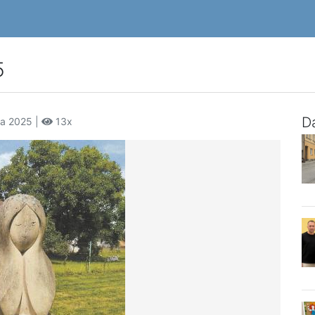
5
Da
na 2025 |
13x