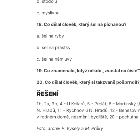
b. stodolu
c. myslivnu
18. Co dělal člověk, který šel na píchanou?
a. šel na ryby
b. šel na přástky
c. šel na námluvy
19. Co znamenalo, když někdo „zvostal na čísle“
20. Co dělal člověk, který si takzvaně pošprndil?
ŘEŠENÍ
1b, 2a, 3b, 4 - U Kollarů, 5 - Prelát, 6 - Martinský
N. Hradů, 11 - Rychnov u N. Hradů, 12 - Benešov na
v rodném domě, nezměnil bydliště, 20 - pochutnal si
Foto: archiv P. Kysely a M. Průky