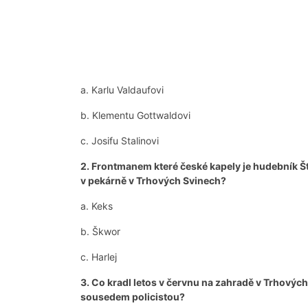
a. Karlu Valdaufovi
b. Klementu Gottwaldovi
c. Josifu Stalinovi
2. Frontmanem které české kapely je hudebník Ště
v pekárně v Trhových Svinech?
a. Keks
b. Škwor
c. Harlej
3. Co kradl letos v červnu na zahradě v Trhových
sousedem policistou?