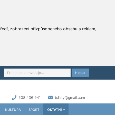
středí, zobrazení přizpůsobeného obsahu a reklam,
Hledat
608 436 941
tslisty@gmail.com
KULTURA
SPORT
OSTATNÍ