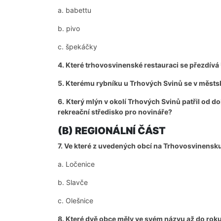
a. babettu
b. pivo
c. špekáčky
4. Které trhovosvinenské restauraci se přezdívá
5. K
terému rybníku u Trhových Svinů se v měst
6.
Který mlýn v okolí Trhových Svinů patřil od d
rekreační středisko pro novináře?
(B) REGIONÁLNÍ ČÁST
7. Ve které z uvedených obcí na Trhovosvinensku 
a. Ločenice
b. Slavče
c. Olešnice
8. Které dvě obce měly ve svém názvu až do rok