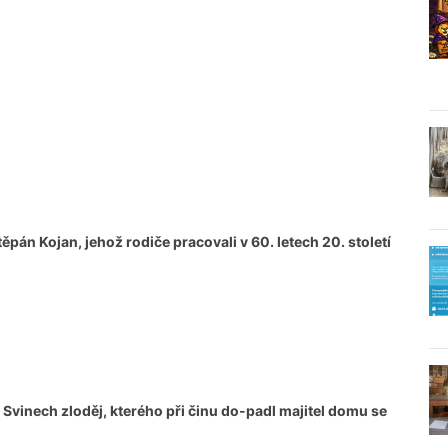
pán Kojan, jehož rodiče pracovali v 60. letech 20. století
 Svinech zloděj, kterého při činu do-padl majitel domu se