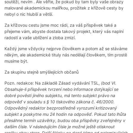
soutěži, nevím . Ale věřte, že pokud by tam byly vaše obrazy
malované akademickou malířkou, prožitek z křížově cesty by
nebyl o nic hlubší a větší.
Za křížovou cestu jsme moc rádi, za váš příspěvek také a
přejeme vám, abyste dostala takový projekt, který vás naplní
radostí a vaše ublížení a zloba zmizí.
Každý jsme vždycky nejprve člověkem a potom až se stáváme
někým, ale akademické tituly nás nedělají člověkem, tím prostě
musíme být.
Za skupinu stejně smýšlejících občanů
Pozn. redakce: Na základě Zásad vydávání TSL,
(bod VI.
Obsahuje-li příspěvek tvrzení nebo informace dotýkající se
dobré pověsti jiného subjektu, má tento subjekt právo na
odpověď v souladu s § 10 tiskového zákona č. 46/2000.
Odpovědný redaktor bezprostředně vyrozumí kritizovaný
subjekt a poskytne mu 24 hodin na odpověď. Pokud tato lhůta
přesáhne termín uzávěrky, budou oba příspěvky zveřejněny v
dalším čísle. V následujícím čísle je možné ještě otisknout
repliky obou stran. Další články na dané téma od polemizujících