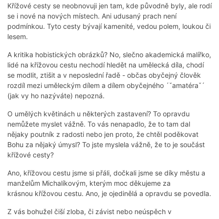
Křížové cesty se neobnovuji jen tam, kde původně byly, ale rodí
se i nové na nových místech. Ani udusaný prach není
podmínkou. Tyto cesty bývají kamenité, vedou polem, loukou či
lesem.
A kritika hobistických obrázků? No, slečno akademická malířko,
lidé na křížovou cestu nechodí hledět na umělecká díla, chodí
se modlit, ztišit a v neposlední řadě - občas obyčejný člověk
rozdíl mezi uměleckým dílem a dílem obyčejného ´ˇamatéraˇ´
(jak vy ho nazýváte) nepozná.
O umělých květinách u některých zastavení? To opravdu
nemůžete myslet vážně. To vás nenapadlo, že to tam dal
nějaky poutník z radosti nebo jen proto, že chtěl poděkovat
Bohu za nějaký úmysl? To jste myslela vážně, že to je součást
křížové cesty?
Ano, křížovou cestu jsme si přáli, dočkali jsme se díky městu a
manželům Michalíkovým, kterým moc děkujeme za
krásnou křížovou cestu. Ano, je ojedinělá a opravdu se povedla.
Z vás bohužel čiší zloba, či závist nebo neúspěch v