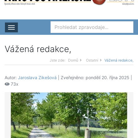
Rozbalit nabídku
Vážená redakce,
Jste zde:
Domů
Ostatní
Vážená redakce,
Autor:
Jaroslava Zikešová
| Zveřejněno: pondělí 20. října 2025 |
73x