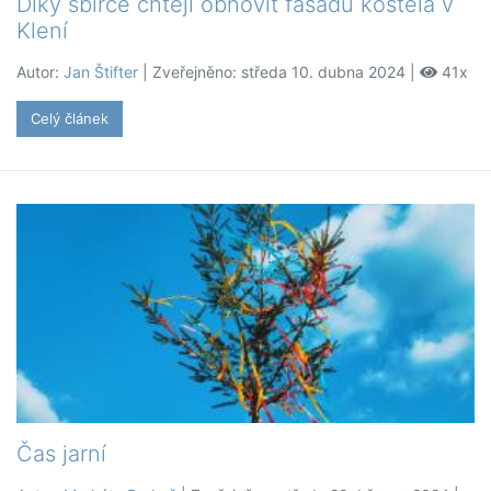
Díky sbírce chtějí obnovit fasádu kostela v
Klení
Autor:
Jan Štifter
| Zveřejněno: středa 10. dubna 2024 |
41x
Celý článek
Čas jarní