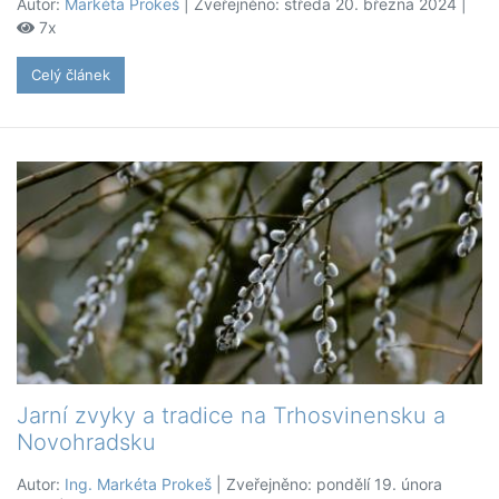
Autor:
Markéta Prokeš
| Zveřejněno: středa 20. března 2024 |
7x
Celý článek
Jarní zvyky a tradice na Trhosvinensku a
Novohradsku
Autor:
Ing. Markéta Prokeš
| Zveřejněno: pondělí 19. února