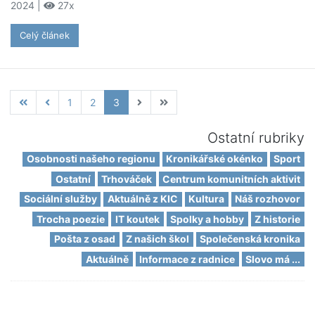
2024 |
27x
Celý článek
1
2
3
Ostatní rubriky
Osobnosti našeho regionu
Kronikářské okénko
Sport
Ostatní
Trhováček
Centrum komunitních aktivit
Sociální služby
Aktuálně z KIC
Kultura
Náš rozhovor
Trocha poezie
IT koutek
Spolky a hobby
Z historie
Pošta z osad
Z našich škol
Společenská kronika
Aktuálně
Informace z radnice
Slovo má ...