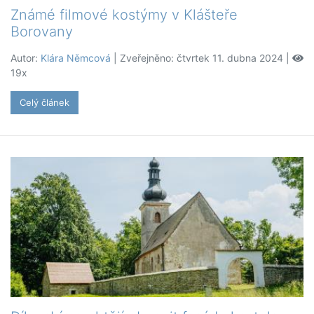
Známé filmové kostýmy v Klášteře
Borovany
Autor:
Klára Němcová
| Zveřejněno: čtvrtek 11. dubna 2024 |
19x
Celý článek