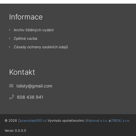
Informace
Archiv tištěných vydání
Zpětná vazba
Zásady ochrany osobních údajů
Kontakt
tslisty@gmail.com
608 436 941
© 2026
Zpravodaje365.cz
Vyvinuto společnostmi:
Bitproud s.r.o.
a
FIBOX, s.r.o.
Verze: 0.0.0.0