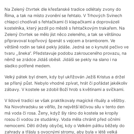
Na Zelený čtvrtek dle křesťanské tradice odlétaly zvony do
Říma, a tak na místo zvonění se řehtalo. V Trhových Svinech
chlapci chodívali s řehtačkami či klapačkami a doprovázeli
kostelníka, který jezdil po městě s řehtačkovým trakařem. Na
Zelený čtvrtek se mělo jíst něco zeleného, a tak se většinou
připravoval kopřivový špenát s vejcem a bramborem. Ve
většině rodin se také pekly jidáše. Jedná se o kynuté pečivo ve
tvaru ,,šneka“. Představuje podobu zakrouceného provazu, na
němž se zrádce Jidáš oběsil. Jidáši se pekly na slano i na
sladko potřené medem.
Velký pátek byl dnem, kdy byl ukřižován Ježíš Kristus a držel
se přísný půst. Nebylo vhodné zpívat, hrát či pořádat jakékoliv
zábavy. V kostele se zdobil Boží hrob s květinami a svíčkami.
V lidové tradici se však praktikovaly magické rituály a věštby.
Na Novohradsku se věřilo, že největší léčivou sílu v tento den
má voda či rosa. Ženy, když šly ráno do kostela se kropily
rosou či vodou ze studánky. Voda měla chránit před očními
nemocemi. Děti držely obyčej, kdy o Velkém pátku běžely do
zahrady a třásly s ovocnými stromy, aby byla v létě velká