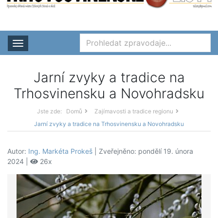
Rozbalit nabídku
Jarní zvyky a tradice na
Trhosvinensku a Novohradsku
Jste zde:
Domů
Zajímavosti a tradice regionu
Jarní zvyky a tradice na Trhosvinensku a Novohradsku
Autor:
Ing. Markéta Prokeš
| Zveřejněno: pondělí 19. února
2024 |
26x