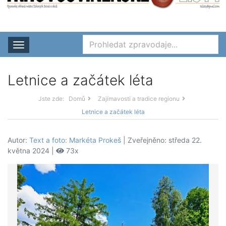
Rozbalit nabídku
Letnice a začátek léta
Jste zde:
Domů
Zajímavosti a tradice regionu
Letnice a začátek léta
Autor:
Text a foto: Markéta Prokeš
| Zveřejněno: středa 22.
května 2024 |
73x