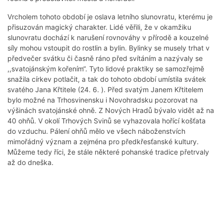
Vrcholem tohoto období je oslava letního slunovratu, kterému je
přisuzován magický charakter. Lidé věřili, že v okamžiku
slunovratu dochází k narušení rovnováhy v přírodě a kouzelné
síly mohou vstoupit do rostlin a bylin. Bylinky se musely trhat v
předvečer svátku či časně ráno před svítáním a nazývaly se
,,svatojánským kořením“. Tyto lidové praktiky se samozřejmě
snažila církev potlačit, a tak do tohoto období umístila svátek
svatého Jana Křtitele (24. 6. ). Před svatým Janem Křtitelem
bylo možné na Trhosvinensku i Novohradsku pozorovat na
výšinách svatojánské ohně. Z Nových Hradů bývalo vidět až na
40 ohňů. V okolí Trhových Svinů se vyhazovala hořící košťata
do vzduchu. Pálení ohňů mělo ve všech náboženstvích
mimořádný význam a zejména pro předkřesťanské kultury.
Můžeme tedy říci, že stále některé pohanské tradice přetrvaly
až do dneška.