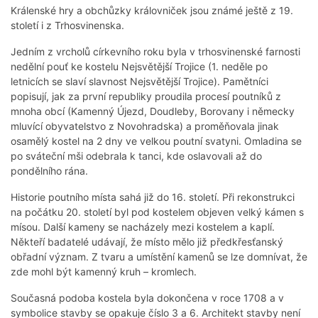
Králenské hry a obchůzky královniček jsou známé ještě z 19.
století i z Trhosvinenska.
Jedním z vrcholů církevního roku byla v trhosvinenské farnosti
nedělní pouť ke kostelu Nejsvětější Trojice (1. neděle po
letnicích se slaví slavnost Nejsvětější Trojice). Pamětníci
popisují, jak za první republiky proudila procesí poutníků z
mnoha obcí (Kamenný Újezd, Doudleby, Borovany i německy
mluvící obyvatelstvo z Novohradska) a proměňovala jinak
osamělý kostel na 2 dny ve velkou poutní svatyni. Omladina se
po sváteční mši odebrala k tanci, kde oslavovali až do
pondělního rána.
Historie poutního místa sahá již do 16. století. Při rekonstrukci
na počátku 20. století byl pod kostelem objeven velký kámen s
mísou. Další kameny se nacházely mezi kostelem a kaplí.
Někteří badatelé udávají, že místo mělo již předkřesťanský
obřadní význam. Z tvaru a umístění kamenů se lze domnívat, že
zde mohl být kamenný kruh – kromlech.
Současná podoba kostela byla dokončena v roce 1708 a v
symbolice stavby se opakuje číslo 3 a 6. Architekt stavby není