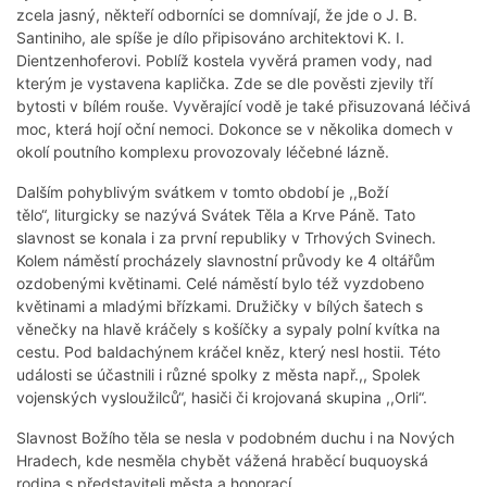
zcela jasný, někteří odborníci se domnívají, že jde o J. B.
Santiniho, ale spíše je dílo připisováno architektovi K. I.
Dientzenhoferovi. Poblíž kostela vyvěrá pramen vody, nad
kterým je vystavena kaplička. Zde se dle pověsti zjevily tří
bytosti v bílém rouše. Vyvěrající vodě je také přisuzovaná léčivá
moc, která hojí oční nemoci. Dokonce se v několika domech v
okolí poutního komplexu provozovaly léčebné lázně.
Dalším pohyblivým svátkem v tomto období je ,,Boží
tělo“, liturgicky se nazývá Svátek Těla a Krve Páně. Tato
slavnost se konala i za první republiky v Trhových Svinech.
Kolem náměstí procházely slavnostní průvody ke 4 oltářům
ozdobenými květinami. Celé náměstí bylo též vyzdobeno
květinami a mladými břízkami. Družičky v bílých šatech s
věnečky na hlavě kráčely s košíčky a sypaly polní kvítka na
cestu. Pod baldachýnem kráčel kněz, který nesl hostii. Této
události se účastnili i různé spolky z města např.,, Spolek
vojenských vysloužilců“, hasiči či krojovaná skupina ,,Orli“.
Slavnost Božího těla se nesla v podobném duchu i na Nových
Hradech, kde nesměla chybět vážená hraběcí buquoyská
rodina s představiteli města a honorací.