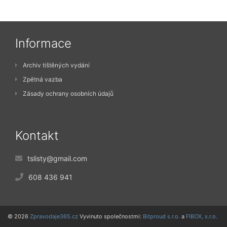
Informace
Archiv tištěných vydání
Zpětná vazba
Zásady ochrany osobních údajů
Kontakt
tslisty@gmail.com
608 436 941
© 2026
Zpravodaje365.cz
Vyvinuto společnostmi:
Bitproud s.r.o.
a
FIBOX, s.r.o.