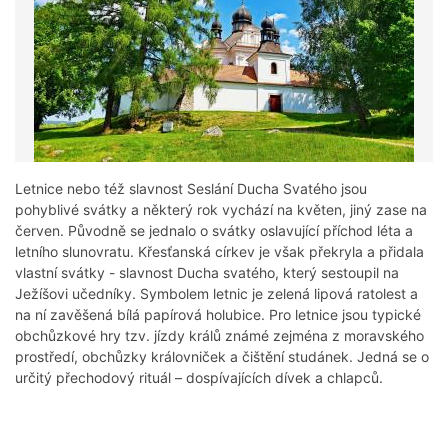
Letnice nebo též slavnost Seslání Ducha Svatého jsou
pohyblivé svátky a některý rok vychází na květen, jiný zase na
červen. Původně se jednalo o svátky oslavující příchod léta a
letního slunovratu. Křesťanská církev je však překryla a přidala
vlastní svátky - slavnost Ducha svatého, který sestoupil na
Ježíšovi učedníky. Symbolem letnic je zelená lipová ratolest a
na ní zavěšená bílá papírová holubice. Pro letnice jsou typické
obchůzkové hry tzv. jízdy králů známé zejména z moravského
prostředí, obchůzky královniček a čištění studánek. Jedná se o
určitý přechodový rituál – dospívajících dívek a chlapců.