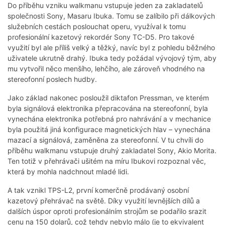
Do příběhu vzniku walkmanu vstupuje jeden za zakladatelů
společnosti Sony, Masaru Ibuka. Tomu se zalíbilo při dálkových
služebních cestách poslouchat operu, využíval k tomu
profesionální kazetový rekordér Sony TC-D5. Pro takové
využití byl ale příliš velký a těžký, navíc byl z pohledu běžného
uživatele ukrutně drahý. Ibuka tedy požádal vývojový tým, aby
mu vytvořil něco menšího, lehčího, ale zároveň vhodného na
stereofonní poslech hudby.
Jako základ nakonec posloužil diktafon Pressman, ve kterém
byla signálová elektronika přepracována na stereofonní, byla
vynechána elektronika potřebná pro nahrávání a v mechanice
byla použitá jiná konfigurace magnetických hlav – vynechána
mazací a signálová, zaměněna za stereofonní. V tu chvíli do
příběhu walkmanu vstupuje druhý zakladatel Sony, Akio Morita.
Ten totiž v přehrávači ušitém na míru Ibukovi rozpoznal věc,
která by mohla nadchnout mladé lidi.
A tak vznikl TPS-L2, první komerčně prodávaný osobní
kazetový přehrávač na světě. Díky využití levnějších dílů a
dalších úspor oproti profesionálním strojům se podařilo srazit
cenu na 150 dolarů, což tehdy nebylo málo (je to ekvivalent