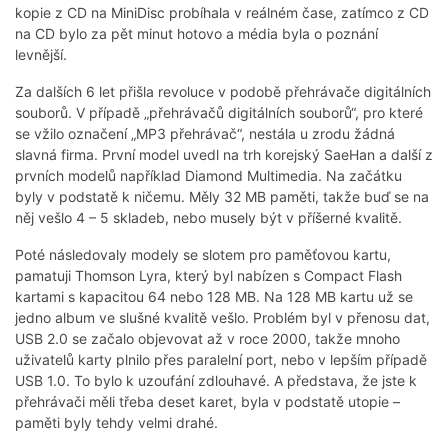
kopie z CD na MiniDisc probíhala v reálném čase, zatímco z CD
na CD bylo za pět minut hotovo a média byla o poznání
levnější.
Za dalších 6 let přišla revoluce v podobě přehrávače digitálních
souborů. V případě „přehrávačů digitálních souborů“, pro které
se vžilo označení „MP3 přehrávač“, nestála u zrodu žádná
slavná firma. První model uvedl na trh korejský SaeHan a další z
prvních modelů například Diamond Multimedia. Na začátku
byly v podstatě k ničemu. Měly 32 MB paměti, takže buď se na
něj vešlo 4 – 5 skladeb, nebo musely být v příšerné kvalitě.
Poté následovaly modely se slotem pro paměťovou kartu,
pamatuji Thomson Lyra, který byl nabízen s Compact Flash
kartami s kapacitou 64 nebo 128 MB. Na 128 MB kartu už se
jedno album ve slušné kvalitě vešlo. Problém byl v přenosu dat,
USB 2.0 se začalo objevovat až v roce 2000, takže mnoho
uživatelů karty plnilo přes paralelní port, nebo v lepším případě
USB 1.0. To bylo k uzoufání zdlouhavé. A představa, že jste k
přehrávači měli třeba deset karet, byla v podstatě utopie –
paměti byly tehdy velmi drahé.