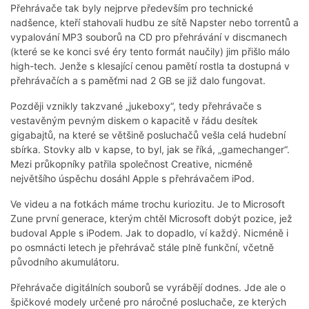
Přehrávače tak byly nejprve především pro technické
nadšence, kteří stahovali hudbu ze sítě Napster nebo torrentů a
vypalování MP3 souborů na CD pro přehrávání v discmanech
(které se ke konci své éry tento formát naučily) jim přišlo málo
high-tech. Jenže s klesající cenou pamětí rostla ta dostupná v
přehrávačích a s paměťmi nad 2 GB se již dalo fungovat.
Později vznikly takzvané „jukeboxy“, tedy přehrávače s
vestavěným pevným diskem o kapacitě v řádu desítek
gigabajtů, na které se většině posluchačů vešla celá hudební
sbírka. Stovky alb v kapse, to byl, jak se říká, „gamechanger“.
Mezi průkopníky patřila společnost Creative, nicméně
největšího úspěchu dosáhl Apple s přehrávačem iPod.
Ve videu a na fotkách máme trochu kuriozitu. Je to Microsoft
Zune první generace, kterým chtěl Microsoft dobýt pozice, jež
budoval Apple s iPodem. Jak to dopadlo, ví každý. Nicméně i
po osmnácti letech je přehrávač stále plně funkční, včetně
původního akumulátoru.
Přehrávače digitálních souborů se vyrábějí dodnes. Jde ale o
špičkové modely určené pro náročné posluchače, ze kterých