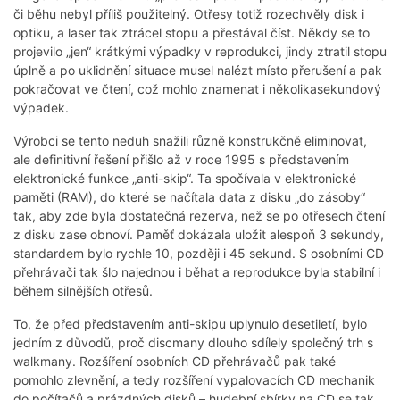
či běhu nebyl příliš použitelný. Otřesy totiž rozechvěly disk i
optiku, a laser tak ztrácel stopu a přestával číst. Někdy se to
projevilo „jen“ krátkými výpadky v reprodukci, jindy ztratil stopu
úplně a po uklidnění situace musel nalézt místo přerušení a pak
pokračovat ve čtení, což mohlo znamenat i několikasekundový
výpadek.
Výrobci se tento neduh snažili různě konstrukčně eliminovat,
ale definitivní řešení přišlo až v roce 1995 s představením
elektronické funkce „anti-skip“. Ta spočívala v elektronické
paměti (RAM), do které se načítala data z disku „do zásoby“
tak, aby zde byla dostatečná rezerva, než se po otřesech čtení
z disku zase obnoví. Paměť dokázala uložit alespoň 3 sekundy,
standardem bylo rychle 10, později i 45 sekund. S osobními CD
přehrávači tak šlo najednou i běhat a reprodukce byla stabilní i
během silnějších otřesů.
To, že před představením anti-skipu uplynulo desetiletí, bylo
jedním z důvodů, proč discmany dlouho sdílely společný trh s
walkmany. Rozšíření osobních CD přehrávačů pak také
pomohlo zlevnění, a tedy rozšíření vypalovacích CD mechanik
do počítačů a prázdných disků – hudební sbírky na CD se tak