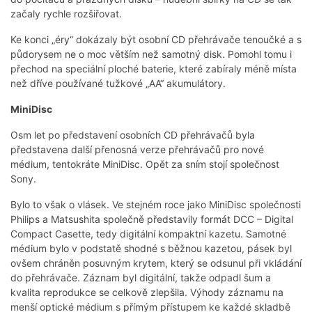
začaly rychle rozšiřovat.
Ke konci „éry“ dokázaly být osobní CD přehrávače tenoučké a s
půdorysem ne o moc větším než samotný disk. Pomohl tomu i
přechod na speciální ploché baterie, které zabíraly méně místa
než dříve používané tužkové „AA“ akumulátory.
MiniDisc
Osm let po představení osobních CD přehrávačů byla
představena další přenosná verze přehrávačů pro nové
médium, tentokráte MiniDisc. Opět za sním stojí společnost
Sony.
Bylo to však o vlásek. Ve stejném roce jako MiniDisc společnosti
Philips a Matsushita společně představily formát DCC – Digital
Compact Casette, tedy digitální kompaktní kazetu. Samotné
médium bylo v podstatě shodné s běžnou kazetou, pásek byl
ovšem chráněn posuvným krytem, který se odsunul při vkládání
do přehrávače. Záznam byl digitální, takže odpadl šum a
kvalita reprodukce se celkově zlepšila. Výhody záznamu na
menší optické médium s přímým přístupem ke každé skladbě