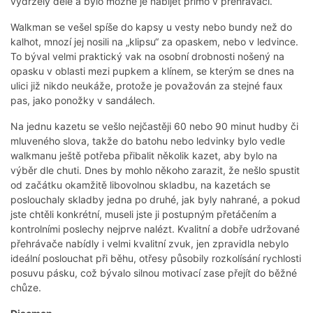
vydržely déle a bylo možné je nabíjet přímo v přehrávači.
Walkman se vešel spíše do kapsy u vesty nebo bundy než do
kalhot, mnozí jej nosili na „klipsu“ za opaskem, nebo v ledvince.
To býval velmi praktický vak na osobní drobnosti nošený na
opasku v oblasti mezi pupkem a klínem, se kterým se dnes na
ulici již nikdo neukáže, protože je považován za stejné faux
pas, jako ponožky v sandálech.
Na jednu kazetu se vešlo nejčastěji 60 nebo 90 minut hudby či
mluveného slova, takže do batohu nebo ledvinky bylo vedle
walkmanu ještě potřeba přibalit několik kazet, aby bylo na
výběr dle chuti. Dnes by mohlo někoho zarazit, že nešlo spustit
od začátku okamžitě libovolnou skladbu, na kazetách se
poslouchaly skladby jedna po druhé, jak byly nahrané, a pokud
jste chtěli konkrétní, museli jste ji postupným přetáčením a
kontrolními poslechy nejprve nalézt. Kvalitní a dobře udržované
přehrávače nabídly i velmi kvalitní zvuk, jen zpravidla nebylo
ideální poslouchat při běhu, otřesy působily rozkolísání rychlosti
posuvu pásku, což bývalo silnou motivací zase přejít do běžné
chůze.