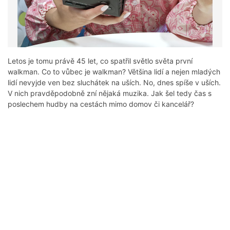
Letos je tomu právě 45 let, co spatřil světlo světa první
walkman. Co to vůbec je walkman? Většina lidí a nejen mladých
lidí nevyjde ven bez sluchátek na uších. No, dnes spíše v uších.
V nich pravděpodobně zní nějaká muzika. Jak šel tedy čas s
poslechem hudby na cestách mimo domov či kancelář?