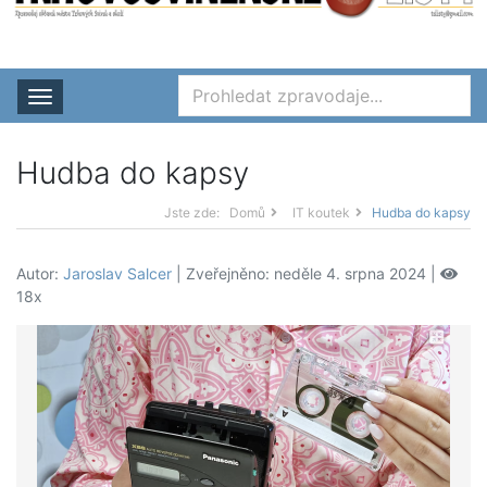
Rozbalit nabídku
Hudba do kapsy
Jste zde:
Domů
IT koutek
Hudba do kapsy
Autor:
Jaroslav Salcer
| Zveřejněno: neděle 4. srpna 2024 |
18x