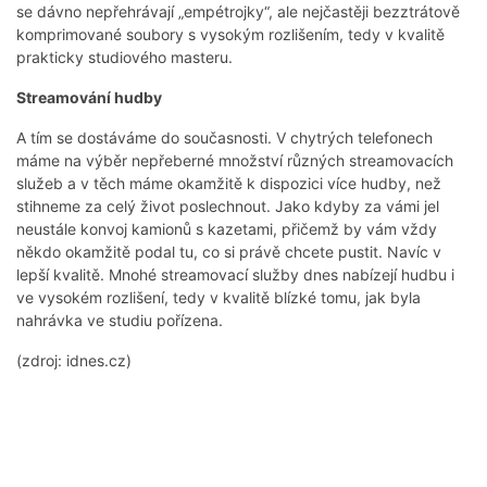
se dávno nepřehrávají „empétrojky“, ale nejčastěji bezztrátově
komprimované soubory s vysokým rozlišením, tedy v kvalitě
prakticky studiového masteru.
Streamování hudby
A tím se dostáváme do současnosti. V chytrých telefonech
máme na výběr nepřeberné množství různých streamovacích
služeb a v těch máme okamžitě k dispozici více hudby, než
stihneme za celý život poslechnout. Jako kdyby za vámi jel
neustále konvoj kamionů s kazetami, přičemž by vám vždy
někdo okamžitě podal tu, co si právě chcete pustit. Navíc v
lepší kvalitě. Mnohé streamovací služby dnes nabízejí hudbu i
ve vysokém rozlišení, tedy v kvalitě blízké tomu, jak byla
nahrávka ve studiu pořízena.
(zdroj: idnes.cz)