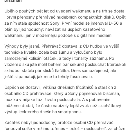
Discman
Uběhlo pouhých pět let od uvedení walkmanu a na trh se dostal
i první přenosný přehrávač hudebních kompaktních disků. Opět
za ním stála společnost Sony. První model se jmenoval D-50 a
plán byl jednoduchý: navázat na úspěch kazetového
walkmanu, jen v modernější podobě s digitálním médiem.
Výhody byly jasné. Přehrávač dostával z CD hudbu ve vyšší
technické kvalitě, zcela bez šumu a vyloučeno bylo
samozřejmě kolísání otáček, a tedy i tonality záznamu. Po
vložení disku jste mohl během pár sekund poslouchat kteroukoli
skladbu, stačilo pár stisků tlačítka. Dnes samozřejmost, ale
ještě si pamatuji, jak mne to tehdy fascinovalo.
Úspěch se dostavil, většina dnešních třicátníků a starších z
osobního CD přehrávače, který u Sony pojmenovali Discman,
muziku v nějaké fázi života poslouchala. A s pobavením
můžeme dodat, že často nabízely lepší zvuk než sluchátkový
výstup leckterého dnešního smartphonu.
Začátek nebyl jednoduchý, protože osobní CD přehrávač
fungoval spíše v režimu „přenes – polož – poslouchej“, za chůze