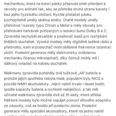
mechanikou, která na konci pásky přepnula směr převíjení a
obvody pro snímání tak, aby se přehrála druhá strana kazety i
bez jejího fyzického otočení. Rychle přetáčet pásku
pochopitelně uměly oběma směry. Drahé modely uměly
přehrávat i kazety typu Chrom a Metal a měly obvody pro
přehrávání nahrávek pořízených s redukcí šumu Dolby B a C.
Zpravidla nechyběl ekvalizér a posilovač basů pro rozhýbání
línějších sluchátek. Vysoké modely měly digitálně laděné rádio a
předvolby, kam si posluchač mohl oblíbené frekvence (stanice)
uložit. Poslední generace měly elektronicky ovládanou
mechaniku řízenou mikrospínači, díky čemuž mohly mít i
dálkový ovladač na kabelu sluchátek.
Walkmany zpravidla poháněly dvě tužkové „AA“ baterie a
protože jejich spotřeba nebyla malá, populární byly NiCd a
později NiMH akumulátory. Jejich nabití trvalo i deset hodin
(podle kapacity baterie a rychlosti nabíječky), a tak měl
uživatel walkmanu zpravidla dvě až tři sady, které střídal.
Některé modely bylo možné napájet pomocí síťového adaptéru
ze zásuvky, což se hodilo při poslechu doma. Poslední
generace měly speciální akumulátory, které na jedno nabití