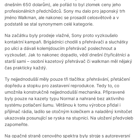
dnešním 650 dolarům), ale pořád to byl zlomek ceny jeho
profesionálních předchůdců. Sony mu dalo pro japonský trh
jméno Walkman, ale nakonec se prosadil celosvětově a v
podstatě se stal synonymem celé kategorie.
Na začátku byly prodeje vlažné, Sony proto vyzkoušelo
kontaktní kampaň. Brigádníci chodili s přehrávači a sluchátky
po ulici a dávali kolemjdoucím přehrávač poslechnout a
vyzkoušet. Jak to nakonec dopadlo, vědí dnešní čtyřicátníci a
starší sami – osobní kazetový přehrávač či walkman měl nějaký
čas prakticky každý.
Ty nejjednodušší měly pouze tři tlačítka: přehrávání, přetáčení
dopředu a stopku pro zastavení reprodukce. Tedy to, co
umožnila konstrukčně nejjednodušší mechanika. Připravené
byly pouze na kazety typu Normal a nahrané bez aktivního
systému potlačení šumu. Většinou k tomu výrobce přidal i
přijímač rádia, ladilo se otočným kolečkem a naladěný kmitočet
ukazovala posunující se ryska na stupnici. Na uložení předvoleb
zapomeňte.
Na opačné straně cenového spektra byly stroje s autoreversní