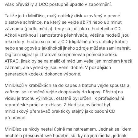
však převážily a DCC postupně upadlo v zapomnění.
Takže je tu MiniDisc, malý optický disk uzavřený v pevné
plastové schránce, na který se vejde až 74 nebo 80 minut
záznamu (podle média), tedy stejně jako u hudebního CD.
Ačkoli vzniknou i samostatné přehrávače, většina modelů jsou
rekordéry, hudbu si na ně z CD (digitálně přes optický kabel)
nebo analogově z jakéhokoli jiného zdroje můžete sami nahrát.
Digitální signál je ztrátově komprimován pomocí kodeku
ATRAC, jinak by se na maličké médium vešel jen mnohem kratší
záznam, ale výsledky jsou velmi dobré. V pozdějších
generacích kodeku dokonce výborné.
MiniDisců v krabičkách se do kapes a batohu vejde spousta a
zařízení se konečně vejde doopravdy do kapsy. Přístroj na
videu je trochu výjimkou, ostatně byl určen i k profesionální
reportérské práci v rozhlase. Z hlediska ovládání byl
minidiskový přehrávač prakticky stejný jako osobní CD
přehrávač.
MiniDisc se nikdy nestal úplně mainstreamem. Jednak se lidem
nechtělo přesouvat své hudební sbírky na jiná média, jednak