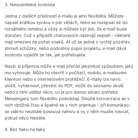
3. Neocenitelná svoboda
Jedna z dalších předností e-mailu je jeho flexibilita. Můžete
napsat krátkou zprávu o pár větách, nebo se rozepsat až do
rozsáhlého románu a vždy si můžete být jisti, že e-mail bude
doručen. Což v případě chatovacích nástrojů neplatí – některé
mají omezení na počet znaků. Ať už se jedná o rychlý pozdrav,
shrnutí schůzky, nebo podrobný popis projektu, e-mail dává
svobodu vyjádřit se tak, jak potřebujete.
Navíc si příjemce může e-mail přečíst jakýmkoli způsobem, jaký
mu vyhovuje. Může ho otevřít v počítači, mobilu, e-mailovém
klientovi nebo v internetovém prohlížeči. E-maily lze navíc
uložit, vytisknout, převést do PDF, vložit do seznamu úkolů
nebo s nimi udělat něco, co je pro danou situaci potřeba.
Messengery tuto flexibilitu postrádají. Dlouhé konverzace se v
nich obtížně čtou a špatně se v nich orientuje – při komunikaci
se vlákno neustále posouvá nahoru a vy v něm musíte rolovat,
pokud něco hledáte.
4. Bez tlaku na lajky