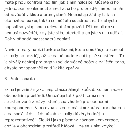
máte plnou kontrolu nad tím, jak s ním naložíte. Můžete si ho
jednoduše prohlédnout a nechat si ho pro později, nebo na něj
odpovědět v klidu a promyšleně. Neexistuje žádný tlak na
okamžitou reakci, takže se můžete soustředit na to, abyste
napsali smysluplnou a relevantní odpověď. Přitom nikdo se
nemusí dozvědět, kdy jste si ho otevřeli, a co jste s ním udělali.
Což v případě messengerů neplatí.
Navíc e-maily nabízí funkci odložení, která umožňuje posunout
e-maily na později, až se na ně budete chtít plně soustředit. To
je skvělý nástroj pro organizaci doručené pošty a zajištění toho,
abyste nezapomněli na důležité zprávy.
6. Profesionalita
E-mail je vnímán jako nejprofesionálnější způsob komunikace v
obchodním prostředí. Umožňuje totiž psát formální a
strukturované zprávy, které jsou vhodné pro obchodní
korespondenci. V porovnání s neformálními zprávami v chatech
a na sociálních sítích působí e-maily důvěryhodněji a
reprezentativněji. Slouží i jako písemný záznam konverzace,
což je v obchodním prostředí klíčové. Lze se k nim kdykoli