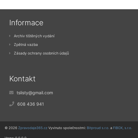
Informace
Archiv tištěných vydání
Zpětná vazba
Zásady ochrany osobních údajů
Kontakt
tslisty@gmail.com
608 436 941
© 2026
Zpravodaje365.cz
Vyvinuto společnostmi:
Bitproud s.r.o.
a
FIBOX, s.r.o.