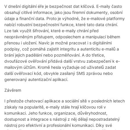
V dnešní digitální éře je bezpečnost dat klíčová. E-maily často
obsahují citlivé informace, jako jsou firemní dokumenty, osobní
údaje a finanční data. Proto je výhodné, že e-mailové platformy
nabízí robustní bezpečnostní funkce, které tato data chrání.
Lze tak využít šifrování, které e-maily chrání před
neoprávněným přístupem, odposlechem a manipulací během
přenosu i uložení. Navíc je možné pracovat i s digitálními
podpisy, což pomáhá zajistit integritu a autenticitu e-mailů a
brání jejich padělání nebo pozměňování. A do třetice,
dvoufázové ověřování přidává další vrstvu zabezpečení k e-
mailovým účtům. Kromě hesla vyžaduje od uživatelů zadat
další ověřovací kód, obvykle zasílaný SMS zprávou nebo
generovaný autentizační aplikací.
Závěrem
I přestože chatovací aplikace a sociální sítě v posledních letech
získaly na popularitě, e-maily stále hrají klíčovou roli v
komunikaci. Jeho funkce, organizace, důvěryhodnost,
dostupnost a integrace s nástroji z něj dělají nepostradatelný
nástroj pro efektivní a profesionální komunikaci. Díky své