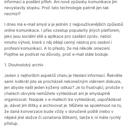
informací a posílání příloh. Ani nové způsoby komunikace jim
nevystavily stopku. Proč tato technologie patrně jen tak
nezmizí?
I dnes má e-mail smysl a je jedním z nejpoužívanějších způsobů
online komunikace. I přes vzestup popularity jiných platforem,
jako jsou sociální sítě a aplikace pro zasílání zpráv, nabízí
mnoho výhod, které z něj dělají cenný nástroj pro osobní i
profesní komunikaci. A to přesto, že má několik omezení.
Pojďme se podívat na důvody, proč e-mail stále boduje.
1. Dlouhodobý archiv
Jeden z nejhorších aspektů chatu je hledání informací. Řekněte
sami: kolikrát jste se procházeli nekonečným vláknem diskuze,
jen abyste našli jeden kýžený odkaz? Je to frustrující, protože v
chatech obvykle nemůžete vyhledávat ani je smysluplně
organizovat. Naopak v e-mailech lze vyhledávat, uspořádávat
je, dávat jim štítky a archivovat je. Můžete se spolehnout na to,
že daná konverzace bude vždy v doručené poště (nebo v
nějaké jiné složce či označena štítkem), takže k ní máte rychlý
přístup.