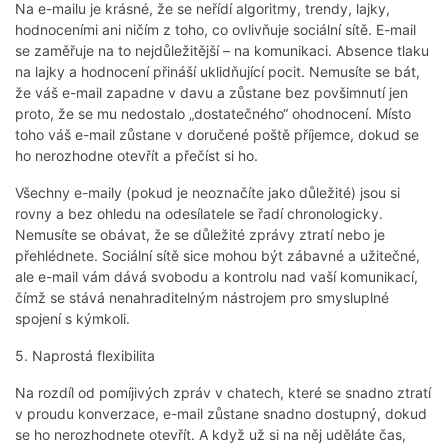
Na e-mailu je krásné, že se neřídí algoritmy, trendy, lajky,
hodnoceními ani ničím z toho, co ovlivňuje sociální sítě. E-mail
se zaměřuje na to nejdůležitější – na komunikaci. Absence tlaku
na lajky a hodnocení přináší uklidňující pocit. Nemusíte se bát,
že váš e-mail zapadne v davu a zůstane bez povšimnutí jen
proto, že se mu nedostalo „dostatečného“ ohodnocení. Místo
toho váš e-mail zůstane v doručené poště příjemce, dokud se
ho nerozhodne otevřít a přečíst si ho.
Všechny e-maily (pokud je neoznačíte jako důležité) jsou si
rovny a bez ohledu na odesílatele se řadí chronologicky.
Nemusíte se obávat, že se důležité zprávy ztratí nebo je
přehlédnete. Sociální sítě sice mohou být zábavné a užitečné,
ale e-mail vám dává svobodu a kontrolu nad vaší komunikací,
čímž se stává nenahraditelným nástrojem pro smysluplné
spojení s kýmkoli.
5. Naprostá flexibilita
Na rozdíl od pomíjivých zpráv v chatech, které se snadno ztratí
v proudu konverzace, e-mail zůstane snadno dostupný, dokud
se ho nerozhodnete otevřít. A když už si na něj uděláte čas,