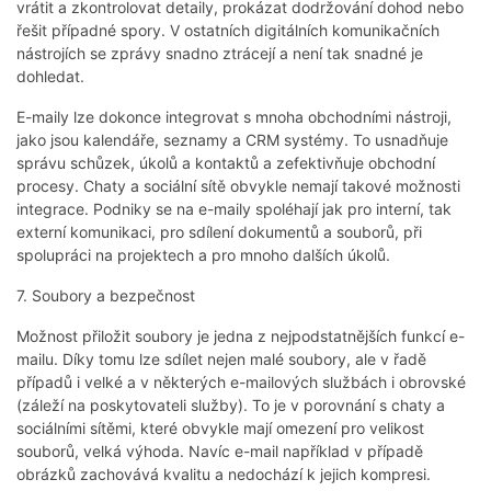
vrátit a zkontrolovat detaily, prokázat dodržování dohod nebo
řešit případné spory. V ostatních digitálních komunikačních
nástrojích se zprávy snadno ztrácejí a není tak snadné je
dohledat.
E-maily lze dokonce integrovat s mnoha obchodními nástroji,
jako jsou kalendáře, seznamy a CRM systémy. To usnadňuje
správu schůzek, úkolů a kontaktů a zefektivňuje obchodní
procesy. Chaty a sociální sítě obvykle nemají takové možnosti
integrace. Podniky se na e-maily spoléhají jak pro interní, tak
externí komunikaci, pro sdílení dokumentů a souborů, při
spolupráci na projektech a pro mnoho dalších úkolů.
7. Soubory a bezpečnost
Možnost přiložit soubory je jedna z nejpodstatnějších funkcí e-
mailu. Díky tomu lze sdílet nejen malé soubory, ale v řadě
případů i velké a v některých e-mailových službách i obrovské
(záleží na poskytovateli služby). To je v porovnání s chaty a
sociálními sítěmi, které obvykle mají omezení pro velikost
souborů, velká výhoda. Navíc e-mail například v případě
obrázků zachovává kvalitu a nedochází k jejich kompresi.