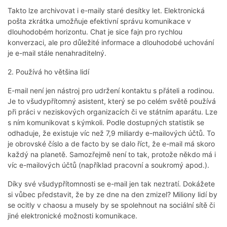
Takto lze archivovat i e-maily staré desítky let. Elektronická
pošta zkrátka umožňuje efektivní správu komunikace v
dlouhodobém horizontu. Chat je sice fajn pro rychlou
konverzaci, ale pro důležité informace a dlouhodobé uchování
je e-mail stále nenahraditelný.
2. Používá ho většina lidí
E-mail není jen nástroj pro udržení kontaktu s přáteli a rodinou.
Je to všudypřítomný asistent, který se po celém světě používá
při práci v neziskových organizacích či ve státním aparátu. Lze
s ním komunikovat s kýmkoli. Podle dostupných statistik se
odhaduje, že existuje víc než 7,9 miliardy e-mailových účtů. To
je obrovské číslo a de facto by se dalo říct, že e-mail má skoro
každý na planetě. Samozřejmě není to tak, protože někdo má i
víc e-mailových účtů (například pracovní a soukromý apod.).
Díky své všudypřítomnosti se e-mail jen tak neztratí. Dokážete
si vůbec představit, že by ze dne na den zmizel? Miliony lidí by
se ocitly v chaosu a musely by se spolehnout na sociální sítě či
jiné elektronické možnosti komunikace.