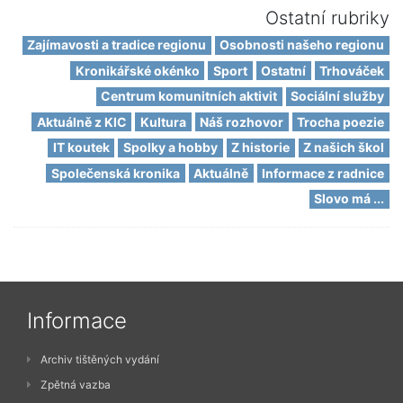
Ostatní rubriky
Zajímavosti a tradice regionu
Osobnosti našeho regionu
Kronikářské okénko
Sport
Ostatní
Trhováček
Centrum komunitních aktivit
Sociální služby
Aktuálně z KIC
Kultura
Náš rozhovor
Trocha poezie
IT koutek
Spolky a hobby
Z historie
Z našich škol
Společenská kronika
Aktuálně
Informace z radnice
Slovo má ...
Informace
Archiv tištěných vydání
Zpětná vazba