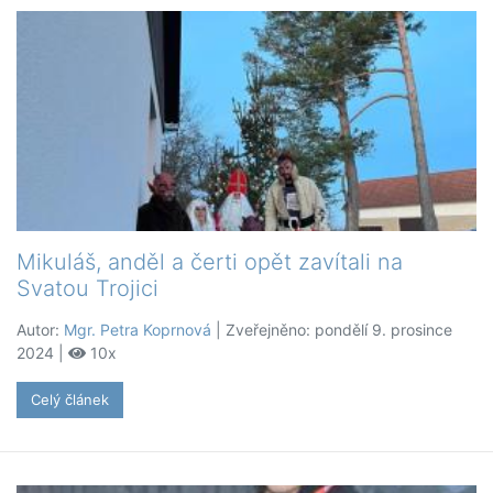
Mikuláš, anděl a čerti opět zavítali na
Svatou Trojici
Autor:
Mgr. Petra Koprnová
| Zveřejněno: pondělí 9. prosince
2024 |
10x
Celý článek