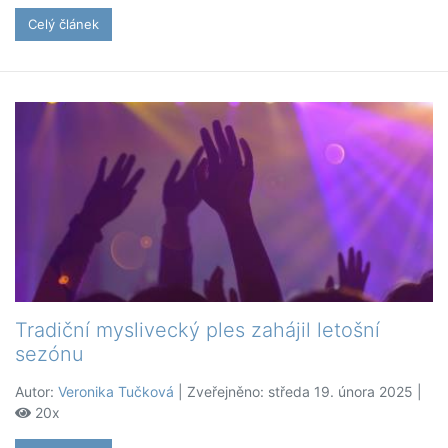
Celý článek
Tradiční myslivecký ples zahájil letošní
sezónu
Autor:
Veronika Tučková
| Zveřejněno: středa 19. února 2025 |
20x