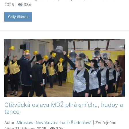
2025 |
38x
Celý článek
Otěvěcká oslava MDŽ plná smíchu, hudby a
tance
Autor:
Miroslava Nováková a Lucie Šindelířová
| Zveřejněno:
úterý 18. března 2025 |
30x