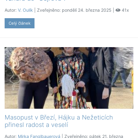
Autor:
V. Oulík
| Zveřejněno: pondělí 24. března 2025 |
41x
Celý článek
Masopust v Březí, Hájku a Nežeticích
přinesl radost a veselí
Autor:
Mirka Fanglbauerová
| Zveřejněno: pátek 21. března