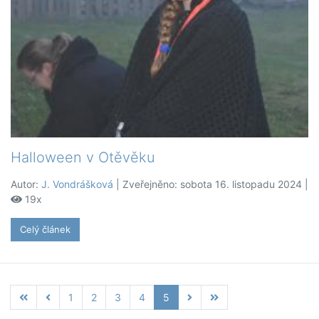
Halloween v Otěvěku
Autor:
J. Vondrášková
| Zveřejněno: sobota 16. listopadu 2024 |
19x
Celý článek
1
2
3
4
5