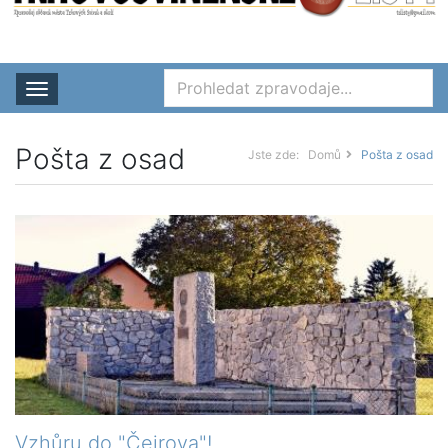
Rozbalit nabídku
Pošta z osad
Jste zde:
Domů
Pošta z osad
Vzhůru do "Čejrova"!