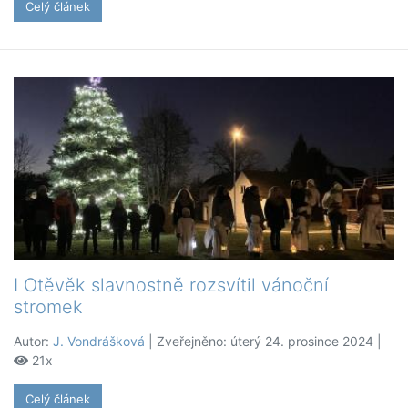
Celý článek
I Otěvěk slavnostně rozsvítil vánoční
stromek
Autor:
J. Vondrášková
| Zveřejněno: úterý 24. prosince 2024 |
21x
Celý článek