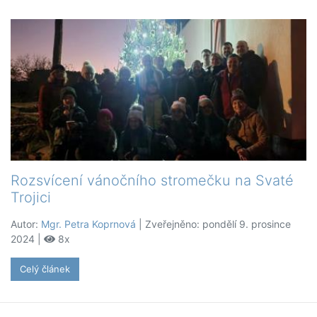
Rozsvícení vánočního stromečku na Svaté
Trojici
Autor:
Mgr. Petra Koprnová
| Zveřejněno: pondělí 9. prosince
2024 |
8x
Celý článek