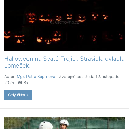
Halloween na Svaté Trojici: Strašidla ovládla
Lomeček!
Autor:
Mgr. Petra Koprnová
| Zveřejněno: středa 12. listopadu
2025 |
8x
Celý článek