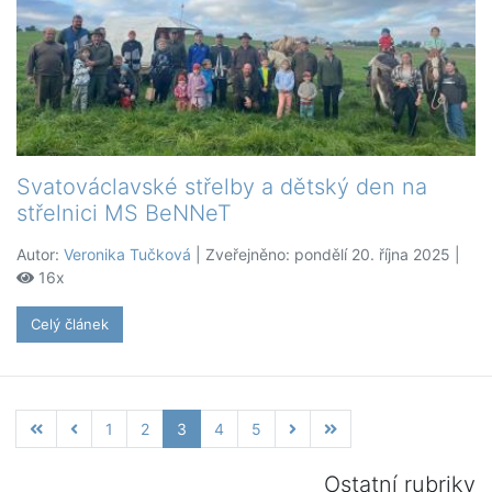
Svatováclavské střelby a dětský den na
střelnici MS BeNNeT
Autor:
Veronika Tučková
| Zveřejněno: pondělí 20. října 2025 |
16x
Celý článek
1
2
3
4
5
Ostatní rubriky