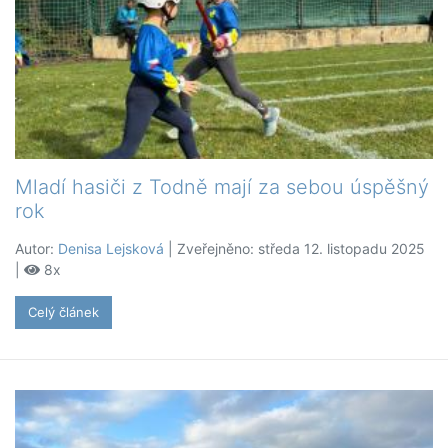
Mladí hasiči z Todně mají za sebou úspěšný
rok
Autor:
Denisa Lejsková
| Zveřejněno: středa 12. listopadu 2025
|
8x
Celý článek