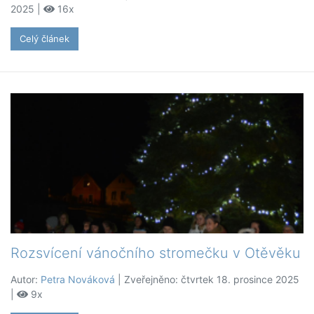
2025 |
16x
Celý článek
Rozsvícení vánočního stromečku v Otěvěku
Autor:
Petra Nováková
| Zveřejněno: čtvrtek 18. prosince 2025
|
9x