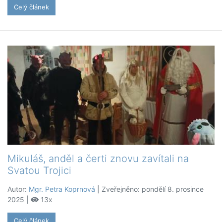
Celý článek
Mikuláš, anděl a čerti znovu zavítali na
Svatou Trojici
Autor:
Mgr. Petra Koprnová
| Zveřejněno: pondělí 8. prosince
2025 |
13x
Celý článek