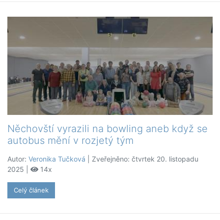
Něchovští vyrazili na bowling aneb když se
autobus mění v rozjetý tým
Autor:
Veronika Tučková
| Zveřejněno: čtvrtek 20. listopadu
2025 |
14x
Celý článek