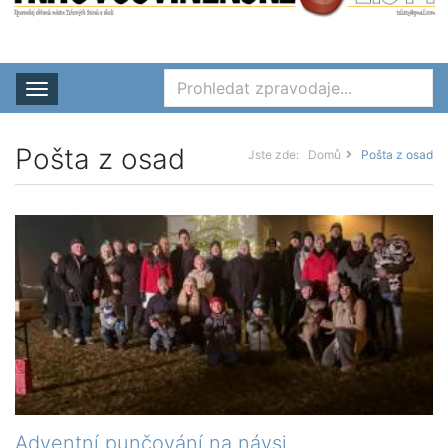
Rozbalit nabídku
Pošta z osad
Jste zde:
Domů
Pošta z osad
Adventní punčování na návsi