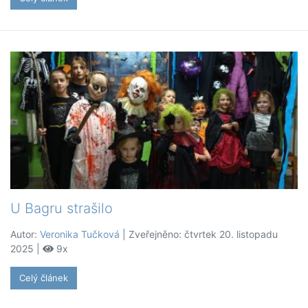
U Bagru strašilo
Autor:
Veronika Tučková
| Zveřejněno: čtvrtek 20. listopadu
2025 |
9x
Celý článek