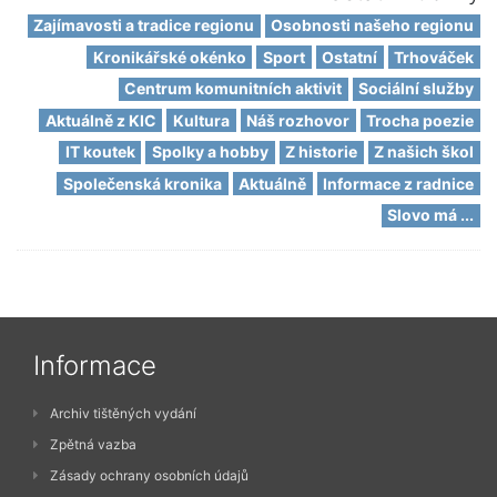
Zajímavosti a tradice regionu
Osobnosti našeho regionu
Kronikářské okénko
Sport
Ostatní
Trhováček
Centrum komunitních aktivit
Sociální služby
Aktuálně z KIC
Kultura
Náš rozhovor
Trocha poezie
IT koutek
Spolky a hobby
Z historie
Z našich škol
Společenská kronika
Aktuálně
Informace z radnice
Slovo má ...
Informace
Archiv tištěných vydání
Zpětná vazba
Zásady ochrany osobních údajů