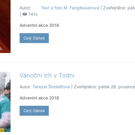
Autor:
Text a foto M. Fanglbauerová
| Zveřejněno: pát
|
141x
Adventní akce 2018
Celý článek
Vánoční trh v Todni
Autor:
Terezie Šindelířová
| Zveřejněno: pátek 28. prosinc
Adventní akce 2018
Celý článek