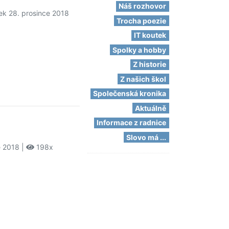
Náš rozhovor
ek 28. prosince 2018
Trocha poezie
IT koutek
Spolky a hobby
Z historie
Z našich škol
Společenská kronika
Aktuálně
Informace z radnice
Slovo má ...
e 2018 |
198x