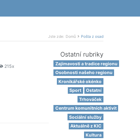
Jste zde:
Domů
Pošta z osad
Ostatní rubriky
Zajímavosti a tradice regionu
215x
Osobnosti našeho regionu
Kronikářské okénko
Sport
Ostatní
Trhováček
Centrum komunitních aktivit
Sociální služby
Aktuálně z KIC
Kultura