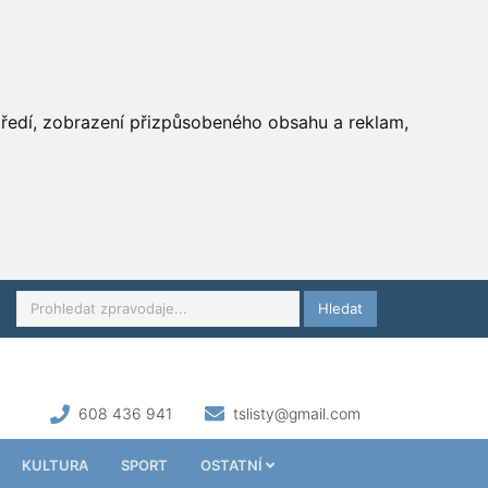
středí, zobrazení přizpůsobeného obsahu a reklam,
Hledat
608 436 941
tslisty@gmail.com
KULTURA
SPORT
OSTATNÍ