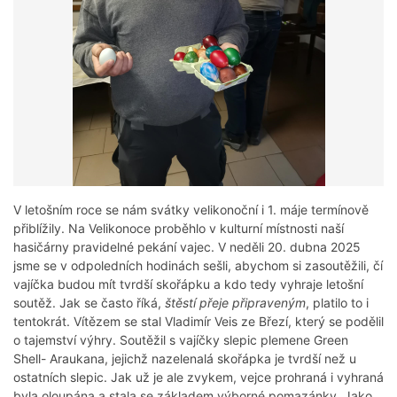
V letošním roce se nám svátky velikonoční i 1. máje termínově
přiblížily. Na Velikonoce proběhlo v kulturní místnosti naší
hasičárny pravidelné pekání vajec. V neděli 20. dubna 2025
jsme se v odpoledních hodinách sešli, abychom si zasoutěžili, čí
vajíčka budou mít tvrdší skořápku a kdo tedy vyhraje letošní
soutěž. Jak se často říká,
štěstí přeje připraveným
, platilo to i
tentokrát. Vítězem se stal Vladimír Veis ze Březí, který se podělil
o tajemství výhry. Soutěžil s vajíčky slepic plemene Green
Shell- Araukana, jejichž nazelenalá skořápka je tvrdší než u
ostatních slepic. Jak už je ale zvykem, vejce prohraná i vyhraná
byla oloupána a stala se základem výborné pomazánky. Jako