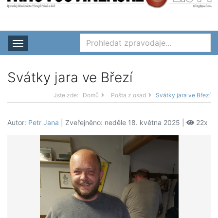
Rozbalit nabídku
Svátky jara ve Březí
Jste zde:
Domů
Pošta z osad
Svátky jara ve Březí
Autor:
Petr Jana
| Zveřejněno: neděle 18. května 2025 |
22x