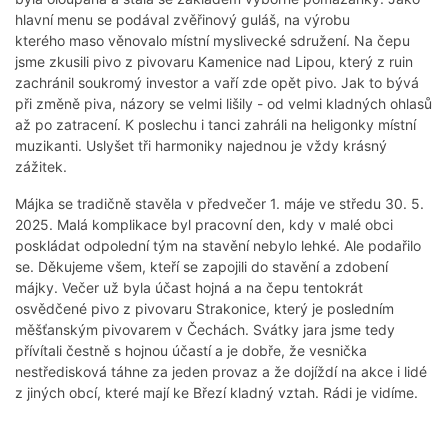
hlavní menu se podával zvěřinový guláš, na výrobu
kterého maso věnovalo místní myslivecké sdružení. Na čepu
jsme zkusili pivo z pivovaru Kamenice nad Lipou, který z ruin
zachránil soukromý investor a vaří zde opět pivo. Jak to bývá
při změně piva, názory se velmi lišily - od velmi kladných ohlasů
až po zatracení. K poslechu i tanci zahráli na heligonky místní
muzikanti. Uslyšet tři harmoniky najednou je vždy krásný
zážitek.
Májka se tradičně stavěla v předvečer 1. máje ve středu 30. 5.
2025. Malá komplikace byl pracovní den, kdy v malé obci
poskládat odpolední tým na stavění nebylo lehké. Ale podařilo
se. Děkujeme všem, kteří se zapojili do stavění a zdobení
májky. Večer už byla účast hojná a na čepu tentokrát
osvědčené pivo z pivovaru Strakonice, který je posledním
měšťanským pivovarem v Čechách. Svátky jara jsme tedy
přívítali čestně s hojnou účastí a je dobře, že vesnička
nestředisková táhne za jeden provaz a že dojíždí na akce i lidé
z jiných obcí, které mají ke Březí kladný vztah. Rádi je vidíme.