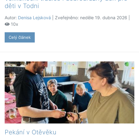
děti v Todni
Autor:
Denisa Lejsková
| Zveřejněno: neděle 19. dubna 2026 |
10x
Celý článek
Pekání v Otěvěku