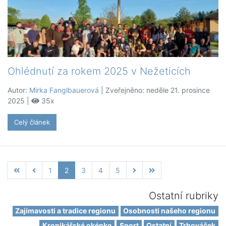
Ohlédnutí za rokem 2025 v Nežeticích
Autor:
Mirka Fanglbauerová
| Zveřejněno: neděle 21. prosince
2025 |
35x
Celý článek
1
2
3
4
5
Ostatní rubriky
Zajímavosti a tradice regionu
Osobnosti našeho regionu
Kronikářské okénko
Sport
Ostatní
Trhováček