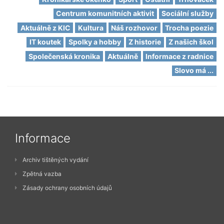
Centrum komunitních aktivit
Sociální služby
Aktuálně z KIC
Kultura
Náš rozhovor
Trocha poezie
IT koutek
Spolky a hobby
Z historie
Z našich škol
Společenská kronika
Aktuálně
Informace z radnice
Slovo má ...
Informace
Archiv tištěných vydání
Zpětná vazba
Zásady ochrany osobních údajů