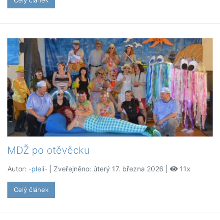
Celý článek
MDŽ po otěvěcku
Autor:
-pleli-
| Zveřejněno: úterý 17. března 2026 |
11x
Celý článek