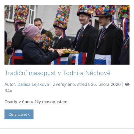
Tradiční masopust v Todni a Něchově
Autor:
Denisa Lejsková
| Zveřejněno: středa 25. února 2026 |
34x
Osady v únoru žily masopustem
Celý článek