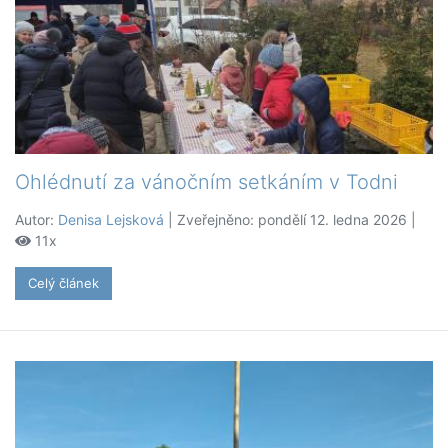
Ohlédnutí za vánočním setkáním v Todni
Autor:
Denisa Lejsková
| Zveřejněno: pondělí 12. ledna 2026 |
11x
Celý článek