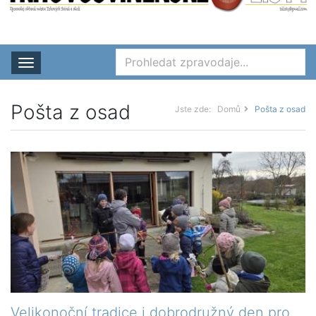
Rozbalit nabídku
Pošta z osad
Jste zde:
Domů
Pošta z osad
Velikonoční tradice i dobrodružný den pro