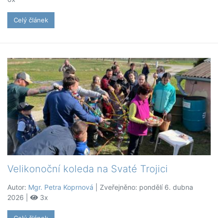
Celý článek
Velikonoční koleda na Svaté Trojici
Autor:
Mgr. Petra Koprnová
| Zveřejněno: pondělí 6. dubna
2026 |
3x