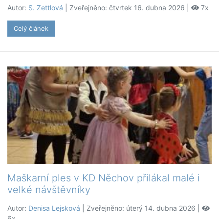
Autor:
S. Zettlová
| Zveřejněno: čtvrtek 16. dubna 2026 |
7x
Celý článek
Maškarní ples v KD Něchov přilákal malé i
velké návštěvníky
Autor:
Denisa Lejsková
| Zveřejněno: úterý 14. dubna 2026 |
6x