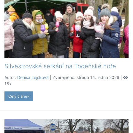
Silvestrovské setkání na Todeňské hoře
Autor:
Denisa Lejsková
| Zveřejněno: středa 14. ledna 2026 |
18x
Celý článek