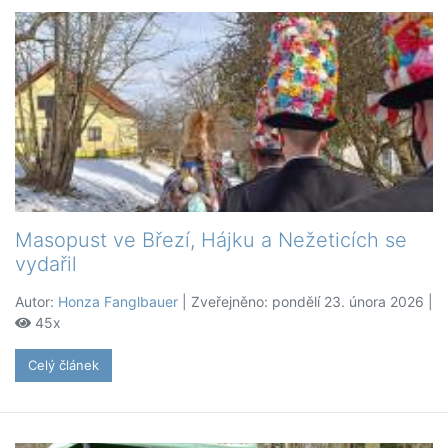
Masopust ve Březí, Hájku a Nežeticích se
vydařil
Autor:
Honza Fanglbauer
| Zveřejněno: pondělí 23. února 2026 |
45x
Celý článek