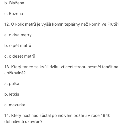
b. Blažena
c. Božena
12. O kolik metrů je vyšší komín teplárny než komín ve Frutě?
a. o dva metry
b. o pět metrů
c. o deset metrů
13. Který tanec se kvůli riziku zřícení stropu nesměl tančit na
Jožkovině?
a. polka
b. letkis
c. mazurka
14. Který hostinec zůstal po ničivém požáru v roce 1940
definitivně uzavřen?