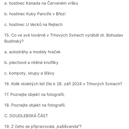
a. hostinec Kanada na Červeném vršku
b. hostinec Kuby Pancíře v Březí
c. hostinec U Vecků na Rejtech
15. Co ve své továrně v Trhových Svinech vyráběl dr. Bohuslav
Budínský?
a. autodráhy a modely hraček
b. plechové a nitěné knoflíky
c. kompoty, sirupy a šťávy
16. Kolik stoletých lidí žilo k 28. září 2024 v Trhových Svinech?
17. Poznejte objekt na fotografii.
18. Poznejte objekt na fotografii.
C. DOUDLEBSKÁ ČÁST
19. Z čeho se připravovala „kašišvanda“?