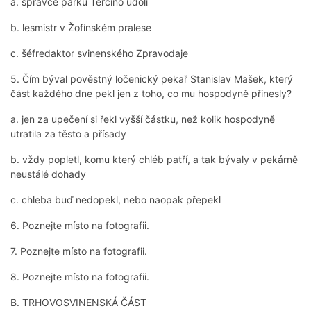
a. správce parku Terčino údolí
b. lesmistr v Žofínském pralese
c. šéfredaktor svinenského Zpravodaje
5. Čím býval pověstný ločenický pekař Stanislav Mašek, který
část každého dne pekl jen z toho, co mu hospodyně přinesly?
a. jen za upečení si řekl vyšší částku, než kolik hospodyně
utratila za těsto a přísady
b. vždy popletl, komu který chléb patří, a tak bývaly v pekárně
neustálé dohady
c. chleba buď nedopekl, nebo naopak přepekl
6. Poznejte místo na fotografii.
7. Poznejte místo na fotografii.
8. Poznejte místo na fotografii.
B. TRHOVOSVINENSKÁ ČÁST