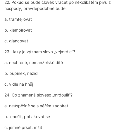
22. Pokud se bude člověk vracet po několikátém pivu z
hospody, pravděpodobně bude:
a. tramtejlovat
b. klempírovat
c. glancovat
23. Jaký je význam slova „vejmrdle“?
a. nechtěné, nemanželské dítě
b. pupínek, nežid
c. vidle na hnůj
24. Co znamená sloveso „mrdoulit“?
a. neúspěšně se s něčím zaobírat
b. lenošit, poflakovat se
c. jemně pršet, mžít