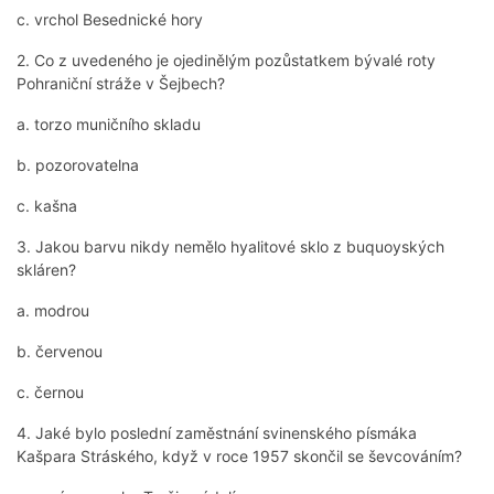
c. vrchol Besednické hory
2. Co z uvedeného je ojedinělým pozůstatkem bývalé roty
Pohraniční stráže v Šejbech?
a. torzo muničního skladu
b. pozorovatelna
c. kašna
3. Jakou barvu nikdy nemělo hyalitové sklo z buquoyských
skláren?
a. modrou
b. červenou
c. černou
4. Jaké bylo poslední zaměstnání svinenského písmáka
Kašpara Stráského, když v roce 1957 skončil se ševcováním?