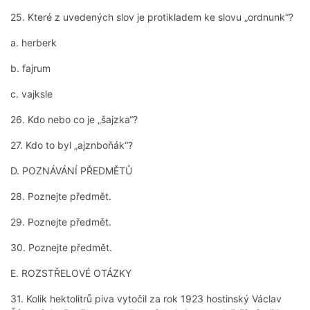
25. Které z uvedených slov je protikladem ke slovu „ordnunk“?
a. herberk
b. fajrum
c. vajksle
26. Kdo nebo co je „šajzka“?
27. Kdo to byl „ajznboňák“?
D. POZNÁVÁNÍ PŘEDMĚTŮ
28. Poznejte předmět.
29. Poznejte předmět.
30. Poznejte předmět.
E. ROZSTŘELOVÉ OTÁZKY
31. Kolik hektolitrů piva vytočil za rok 1923 hostinský Václav