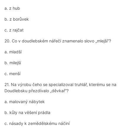
a. z hub
b. z borůvek
c. z rajčat
20. Co v doudlebském nářečí znamenalo slovo „mlejší“?
a. mladší
b. milejší
c. menší
21. Na výrobu čeho se specializoval truhlář, kterému se na
Doudlebsku přezdívalo „děvkař“?
a. malovaný nábytek
b. kůly na věšení prádla
c. násady k zemědělskému náčiní