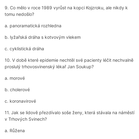
9. Co mělo v roce 1989 vyrůst na kopci Kojzroku, ale nikdy k
tomu nedošlo?
a. panoramatická rozhledna
b. lyžařská dráha s kotvovým vlekem
c. cyklistická dráha
10. V době které epidemie nechtěl své pacienty léčit nechvalně
proslulý trhovosvinenský lékař Jan Soukup?
a. morové
b. cholerové
c. koronavirové
11. Jak se lidově přezdívalo soše ženy, která stávala na náměstí
v Trhových Svinech?
a. Růžena