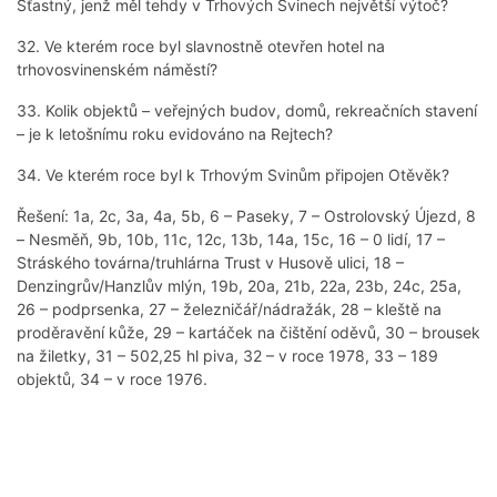
Šťastný, jenž měl tehdy v Trhových Svinech největší výtoč?
32. Ve kterém roce byl slavnostně otevřen hotel na
trhovosvinenském náměstí?
33. Kolik objektů – veřejných budov, domů, rekreačních stavení
– je k letošnímu roku evidováno na Rejtech?
34. Ve kterém roce byl k Trhovým Svinům připojen Otěvěk?
Řešení: 1a, 2c, 3a, 4a, 5b, 6 – Paseky, 7 – Ostrolovský Újezd, 8
– Nesměň, 9b, 10b, 11c, 12c, 13b, 14a, 15c, 16 – 0 lidí, 17 –
Stráského továrna/truhlárna Trust v Husově ulici, 18 –
Denzingrův/Hanzlův mlýn, 19b, 20a, 21b, 22a, 23b, 24c, 25a,
26 – podprsenka, 27 – železničář/nádražák, 28 – kleště na
proděravění kůže, 29 – kartáček na čištění oděvů, 30 – brousek
na žiletky, 31 – 502,25 hl piva, 32 – v roce 1978, 33 – 189
objektů, 34 – v roce 1976.