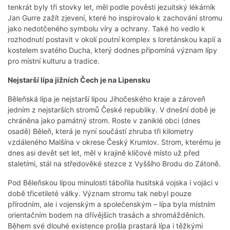
tenkrát byly tři stovky let, měl podle pověsti jezuitský lékárník
Jan Gurre zažít zjevení, které ho inspirovalo k zachování stromu
jako nedotčeného symbolu víry a ochrany. Také ho vedlo k
rozhodnutí postavit v okolí poutní komplex s loretánskou kaplí a
kostelem svatého Ducha, který dodnes připomíná význam lípy
pro místní kulturu a tradice.
Nejstarší lípa jižních Čech je na Lipensku
Běleňská lípa je nejstarší lípou Jihočeského kraje a zároveň
jedním z nejstarších stromů České republiky. V dnešní době je
chráněna jako památný strom. Roste v zaniklé obci (dnes
osadě) Běleň, která je nyní součástí zhruba tři kilometry
vzdáleného Malšína v okrese Český Krumlov. Strom, kterému je
dnes asi devět set let, měl v krajině klíčové místo už před
staletími, stál na středověké stezce z Vyššího Brodu do Zátoně.
Pod Běleňskou lípou minulosti tábořila husitská vojska i vojáci v
době třicetileté války. Význam stromu tak nebyl pouze
přírodním, ale i vojenským a společenským – lípa byla místním
orientačním bodem na dřívějších trasách a shromážděních.
Během své dlouhé existence prošla prastará lípa i těžkými