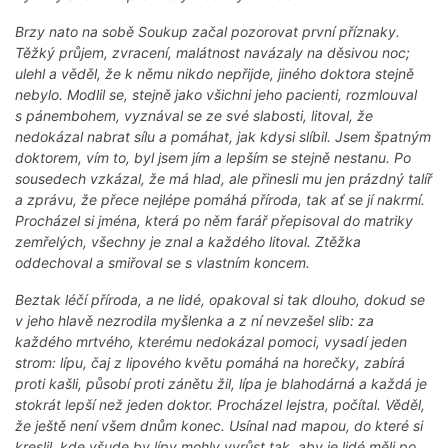
Brzy nato na sobě Soukup začal pozorovat první příznaky.
Těžký průjem, zvracení, malátnost navázaly na děsivou noc;
ulehl a věděl, že k němu nikdo nepřijde, jiného doktora stejně
nebylo. Modlil se, stejně jako všichni jeho pacienti, rozmlouval
s pánembohem, vyznával se ze své slabosti, litoval, že
nedokázal nabrat sílu a pomáhat, jak kdysi slíbil. Jsem špatným
doktorem, vím to, byl jsem jím a lepším se stejně nestanu. Po
sousedech vzkázal, že má hlad, ale přinesli mu jen prázdný talíř
a zprávu, že přece nejlépe pomáhá příroda, tak ať se jí nakrmí.
Procházel si jména, která po něm farář přepisoval do matriky
zemřelých, všechny je znal a každého litoval. Ztěžka
oddechoval a smiřoval se s vlastním koncem.
Beztak léčí příroda, a ne lidé, opakoval si tak dlouho, dokud se
v jeho hlavě nezrodila myšlenka a z ní nevzešel slib: za
každého mrtvého, kterému nedokázal pomoci, vysadí jeden
strom: lípu, čaj z lipového květu pomáhá na horečky, zabírá
proti kašli, působí proti zánětu žil, lípa je blahodárná a každá je
stokrát lepší než jeden doktor. Procházel lejstra, počítal. Věděl,
že ještě není všem dnům konec. Usínal nad mapou, do které si
kreslil, kde všude by lípy mohly vyrůst tak, aby je lidé měli po