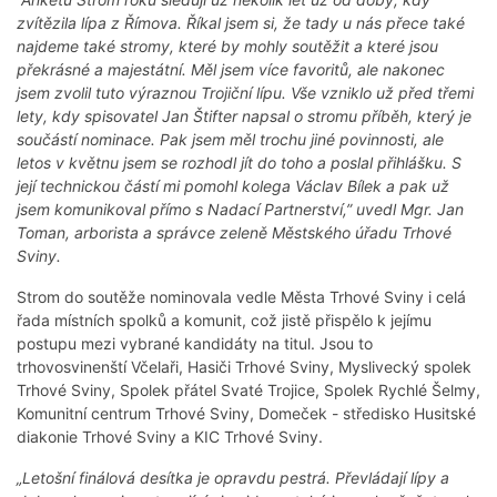
zvítězila lípa z Římova. Říkal jsem si, že tady u nás přece také
najdeme také stromy, které by mohly soutěžit a které jsou
překrásné a majestátní. Měl jsem více favoritů, ale nakonec
jsem zvolil tuto výraznou Trojiční lípu. Vše vzniklo už před třemi
lety, kdy spisovatel Jan Štifter napsal o stromu příběh, který je
součástí nominace. Pak jsem měl trochu jiné povinnosti, ale
letos v květnu jsem se rozhodl jít do toho a poslal přihlášku. S
její technickou částí mi pomohl kolega Václav Bílek a pak už
jsem komunikoval přímo s Nadací Partnerství,” uvedl Mgr. Jan
Toman, arborista a správce zeleně Městského úřadu Trhové
Sviny.
Strom do soutěže nominovala vedle Města Trhové Sviny i celá
řada místních spolků a komunit, což jistě přispělo k jejímu
postupu mezi vybrané kandidáty na titul. Jsou to
trhovosvinenští Včelaři, Hasiči Trhové Sviny, Myslivecký spolek
Trhové Sviny, Spolek přátel Svaté Trojice, Spolek Rychlé Šelmy,
Komunitní centrum Trhové Sviny, Domeček - středisko Husitské
diakonie Trhové Sviny a KIC Trhové Sviny.
„Letošní finálová desítka je opravdu pestrá. Převládají lípy a