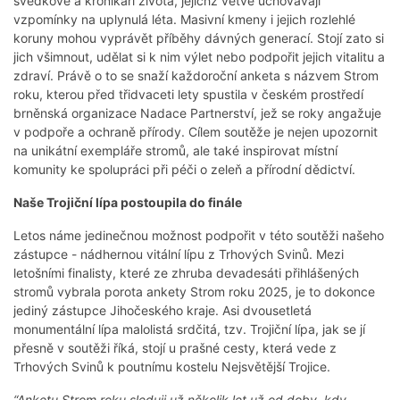
svědkové a kronikáři života, jejichž větve uchovávají
vzpomínky na uplynulá léta. Masivní kmeny i jejich rozlehlé
koruny mohou vyprávět příběhy dávných generací. Stojí zato si
jich všimnout, udělat si k nim výlet nebo podpořit jejich vitalitu a
zdraví. Právě o to se snaží každoroční anketa s názvem Strom
roku, kterou před třidvaceti lety spustila v českém prostředí
brněnská organizace Nadace Partnerství, jež se roky angažuje
v podpoře a ochraně přírody. Cílem soutěže je nejen upozornit
na unikátní exempláře stromů, ale také inspirovat místní
komunity ke spolupráci při péči o zeleň a přírodní dědictví.
Naše Trojiční lípa postoupila do finále
Letos náme jedinečnou možnost podpořit v této soutěži našeho
zástupce - nádhernou vitální lípu z Trhových Svinů. Mezi
letošními finalisty, které ze zhruba devadesáti přihlášených
stromů vybrala porota ankety Strom roku 2025, je to dokonce
jediný zástupce Jihočeského kraje. Asi dvousetletá
monumentální lípa malolistá srdčitá, tzv. Trojiční lípa, jak se jí
přesně v soutěži říká, stojí u prašné cesty, která vede z
Trhových Svinů k poutnímu kostelu Nejsvětější Trojice.
“Anketu Strom roku sleduji už několik let už od doby, kdy