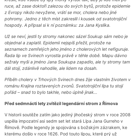
ruce, až zase doktoři zalezou do svých bytů, protože epidemie
z Evropy nikdo nevyžene, vrátí se mor, cholera nebo jiné
pohromy. Jedno z těch míst zakreslil i kousek od svatotrojiční
hospody. A připsal si k ní poznámku: za Jana Kyslíka.
Už se neví, jestli ty stromy nakonec sázel Soukup sám nebo je
objednal a zaplatil. Epidemii nejspíš přežil, protože na
seznamech zemřelých jeho jméno z cholerových let nefiguruje.
Řada lip ve Svinech vyrostla právě v téhle době. Mapu dávno
sežraly myši a jméno Jana Soukupa zapadlo, ale ty stromy tam
dál stojí, zdánlivě nahodile, ale lidem na dosah.
Příběh cholery v Trhových Svinech dnes žije vlastním životem v
románu Krajina roztavených zvonů. Svatotrojiční lípa tu stojí
pořád – snad to bylo takhle, nebo úplně jinak…
Před sedmnácti lety zvítězil legendární strom z Římova
V historii soutěže zatím jako jediný jihočeský strom v roce 2008
uspěla impozatní asi sedm set let stará Lípa Jana Gurreho v
Římově. Podle legendy je spojována s božským zázrakem, ke
kterému došlo v roce 1626. Pod touto lípou, které prý už