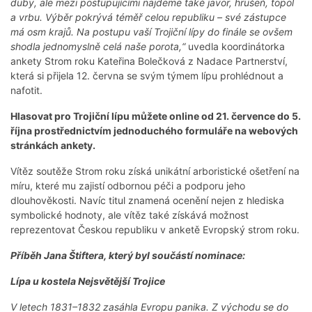
duby, ale mezi postupujícími najdeme také javor, hrušeň, topol
a vrbu. Výběr pokrývá téměř celou republiku – své zástupce
má osm krajů. Na postupu vaší Trojiční lípy do finále se ovšem
shodla jednomyslně celá naše porota,“
uvedla koordinátorka
ankety Strom roku Kateřina Bolečková z Nadace Partnerství,
která si přijela 12. června se svým týmem lípu prohlédnout a
nafotit.
Hlasovat pro Trojiční lípu můžete online od
21. července
do 5.
října p
rostřednictvím jednoduchého formuláře na webových
stránkách ankety
.
Vítěz soutěže Strom roku získá unikátní arboristické ošetření na
míru, které mu zajistí odbornou péči a podporu jeho
dlouhověkosti. Navíc titul znamená ocenění nejen z hlediska
symbolické hodnoty, ale vítěz také získává možnost
reprezentovat Českou republiku v anketě Evropský strom roku.
Příběh Jana Štiftera, který byl součástí nominace:
Lípa u kostela Nejsvětější Trojice
V letech 1831–1832 zasáhla Evropu panika. Z východu se do