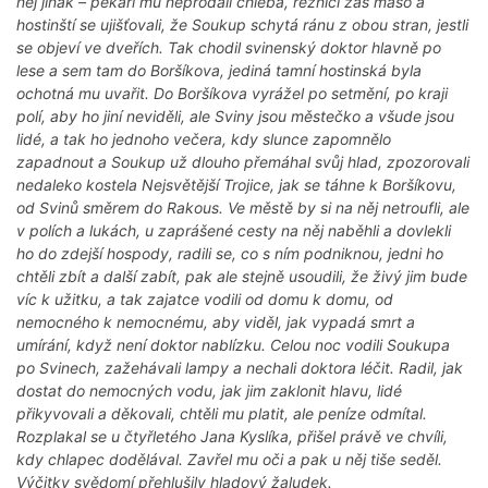
něj jinak – pekaři mu neprodali chleba, řezníci zas maso a
hostinští se ujišťovali, že Soukup schytá ránu z obou stran, jestli
se objeví ve dveřích. Tak chodil svinenský doktor hlavně po
lese a sem tam do Boršíkova, jediná tamní hostinská byla
ochotná mu uvařit. Do Boršíkova vyrážel po setmění, po kraji
polí, aby ho jiní neviděli, ale Sviny jsou městečko a všude jsou
lidé, a tak ho jednoho večera, kdy slunce zapomnělo
zapadnout a Soukup už dlouho přemáhal svůj hlad, zpozorovali
nedaleko kostela Nejsvětější Trojice, jak se táhne k Boršíkovu,
od Svinů směrem do Rakous. Ve městě by si na něj netroufli, ale
v polích a lukách, u zaprášené cesty na něj naběhli a dovlekli
ho do zdejší hospody, radili se, co s ním podniknou, jedni ho
chtěli zbít a další zabít, pak ale stejně usoudili, že živý jim bude
víc k užitku, a tak zajatce vodili od domu k domu, od
nemocného k nemocnému, aby viděl, jak vypadá smrt a
umírání, když není doktor nablízku. Celou noc vodili Soukupa
po Svinech, zažehávali lampy a nechali doktora léčit. Radil, jak
dostat do nemocných vodu, jak jim zaklonit hlavu, lidé
přikyvovali a děkovali, chtěli mu platit, ale peníze odmítal.
Rozplakal se u čtyřletého Jana Kyslíka, přišel právě ve chvíli,
kdy chlapec dodělával. Zavřel mu oči a pak u něj tiše seděl.
Výčitky svědomí přehlušily hladový žaludek.