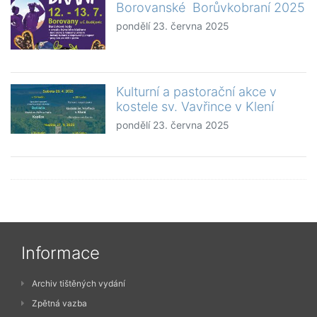
Borovanské Borůvkobraní 2025
pondělí 23. června 2025
Kulturní a pastorační akce v
kostele sv. Vavřince v Klení
pondělí 23. června 2025
Informace
Archiv tištěných vydání
Zpětná vazba