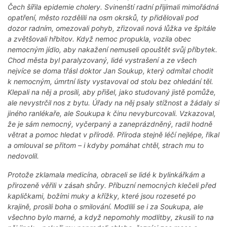
Čech šířila epidemie cholery. Svinenští radní přijímali mimořádná
opatření, město rozdělili na osm okrsků, ty přidělovali pod
dozor radním, omezovali pohyb, zřizovali nová lůžka ve špitále
a zvětšovali hřbitov. Když nemoc propukla, vozila obec
nemocným jídlo, aby nakažení nemuseli opouštět svůj příbytek.
Chod města byl paralyzovaný, lidé vystrašení a ze všech
nejvíce se doma třásl doktor Jan Soukup, který odmítal chodit
k nemocným, úmrtní listy vystavoval od stolu bez ohledání těl.
Klepali na něj a prosili, aby přišel, jako studovaný jistě pomůže,
ale nevystrčil nos z bytu. Úřady na něj psaly stížnost a žádaly si
jiného ranlékaře, ale Soukupa k činu nevyburcovali. Vzkazoval,
že je sám nemocný, vyčerpaný a zaneprázdněný, radil hodně
větrat a pomoc hledat v přírodě. Příroda stejně léčí nejlépe, říkal
a omlouval se přitom – i kdyby pomáhat chtěl, strach mu to
nedovolil.
Protože zklamala medicína, obraceli se lidé k bylinkářkám a
přirozeně věřili v zásah shůry. Příbuzní nemocných klečeli před
kapličkami, božími muky a křížky, které jsou rozeseté po
krajině, prosili boha o smilování. Modlili se i za Soukupa, ale
všechno bylo marné, a když nepomohly modlitby, zkusili to na