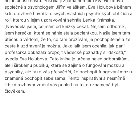
hojné účasti hostů. Pokřtila ji známá herečka Eva Holubová
společně s psychologem Jiřím Valáškem. Eva Holubová během
křtu otevřeně hovořila o svých vlastních psychických obtížích a
roli, kterou v jejím uzdravování sehrála Lenka Krámská.
„Nevěděla jsem, co mám od knížky čekat. Nejsem odborník,
jsem herečka, která se náhle stala pacientkou. Našla jsem tam
útěchu a vědomí, že to, co tam prožívám, je pochopitelné a že
cesta k uzdravení je možná. Jako laik jsem ocenila, jak paní
profesorka dokázala propojit vědecké poznatky s lidskostí,“
uvedla Eva Holubová. Tato kniha je určena nejen odborníkům,
ale i širokému publiku, které se zajímá o fungování mozku a
psychiky, ale také vás přesvědčí, že pochopit fungování mozku
znamená pochopit sebe sama. Tento inspirativní a nesmírně
lidský rozhovor změní váš pohled na to, co znamená být
člověkem.