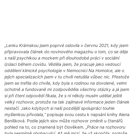
„Lenku Krámskou jsem poprvé oslovila v červnu 2021, kdy jsem
připravovala článek do novinového magazínu o tom, co se děje
s naší psychikou a mozkem při dlouhodobé práci v sociální
izolaci během covidu. Věděla jsem, že pracuje jako vedoucí
oddělení klinické psychologie v Nemocnici Na Homolce, ale o
jejích specializacích jsem v tu chvíli netušila vůbec nic. Přestože
jsem se trefila do chvíle, kdy byla s rodinou na dovolené, velmi
ochotně a fundovaně mi zodpověděla všechny otázky a já jsem
si při čtení odpovědí říkala, že s ní někdy musím udělat ještě
velký rozhovor, protože na tak zajímavé informace jeden článek
nestačí. Jako kdybych si naši pozdější spolupráci touhle
myšlenkou přivolala,“
popisuje svou cestu k napsání knihy Alena
Beníšková. Podle jejích slov může rozhovor změnit u čtenářů
pohled na to, co znamená být člověkem.
„Práce na rozhovoru
byla nesmírně obohacující. Až mě mrzí, že už skončila, protože