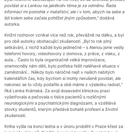
povídat si s Lenkou na jakékoliv téma je za odměnu. Řada
informací mi pomohla v mateřství, ale i v tom, abych na sebe a
lidi kolem sebe začala pohlížet jiným způsobem,”
dodává
autorka.
Knižní rozhovor vznikal více než rok, převážně na dálku, a byl
pro obě autorky obohacující zkušeností. „Byl to rok plný
setkávání, z nichž každé bylo jedinečné – s Alenou jsme vedly
telefonní hovory, videohovory z domova, z práce, z vlaku, z
auta… Často to byla organizačně velká improvizace,
onemocněly nám děti, bylo potřeba řešit naléhavé situace v
zaměstnání… Někdy bylo náročné najít v našich nabitých
kalendářích čas, kdy bychom si mohly nerušeně povídat, ale
nakonec se to vždy podařilo a obě máme z výsledku radost,“
říká Lenka Krámská. Za svoji dosavadní klinickou praxi
vyšetřovala a pečovala o tisíce pacientů s rozličnými
neurologickými a psychiatrickými diagnózami, a vzdělává
stovky studentů, kterým předává bohaté profesní a životní
zkušenosti.
Kniha vyšla na konci ledna a v únoru proběhl v Praze křest za