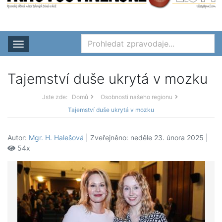
Rozbalit nabídku
Tajemství duše ukrytá v mozku
Jste zde:
Domů
Osobnosti našeho regionu
Tajemství duše ukrytá v mozku
Autor:
Mgr. H. Halešová
| Zveřejněno: neděle 23. února 2025 |
54x