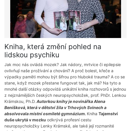
Kniha, která změní pohled na
lidskou psychiku
Jak moc nás ovládá mozek? Jak nádory, mrtvice či epilepsie
ovlivňují naše prožívání a chování? A proč bolest, křeče a
výpadky paměti mohou být šifrou pro hluboké trauma? A co se
stane, když mozek přestane fungovat tak, jak má? Na tyto a
mnohé další otázky odpovídá unikátní kniha rozhovorů s jednou
z nejznámějších českých neuropsycholožek, prof. PhDr. Lenkou
Krámskou, Ph.D.
Autorkou knihy je novinářka Alena
Beníšková, která v dětství žila v Trhových Svinech a
absolvovala místní osmileté gymnázium.
Kniha
Tajemství
duše ukrytá v mozku
odkrývá profesní cestu
neuropsycholožky Lenky Krámské, ale také její rozmanité