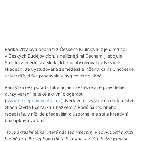
Radka Vrzalová pochází z Českého Krumlova, žije s rodinou
v Českých Budějovicích, s nejjižnějšími Čechami ji spojuje
Střední zemědělská škola, kterou absolvovala v Nových
Hradech. Je vystudovaná zemědělská inženýrka na Jihočeské
univerzitě, dříve pracovala v hygienické službě.
Paní Vrzalová pořádá také hojně navštěvované pravidelné
kurzy vaření, je také aktivní blogerkou
(
www.bezlepkovamatka.cz
). Nedávno jí vyšla v nakladatelství
Grada čtvrtá kuchařka s názvem Z Radčina rodinného
receptáře, v níž jde především o úsporné, ale stále kreativní
bezlepkové vaření.
„To je aktuální téma, které nás teď všechny v souvislosti s krizí
hodně bolí. Bezlepková dieta je drahá a v této knize jsem se