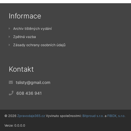
Informace
Archiv tištěných vydání
Zpětná vazba
Zásady ochrany osobních údajů
Kontakt
tslisty@gmail.com
608 436 941
© 2026
Zpravodaje365.cz
Vyvinuto společnostmi:
Bitproud s.r.o.
a
FIBOX, s.r.o.
Verze: 0.0.0.0