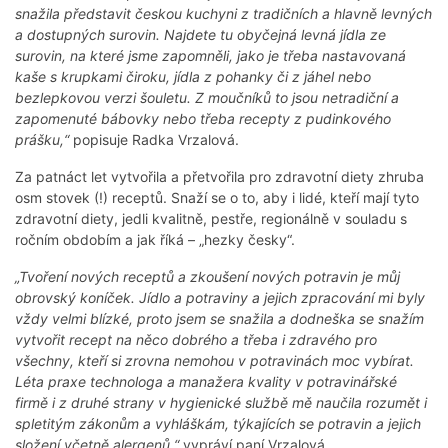
snažila představit českou kuchyni z tradičních a hlavně levných
a dostupných surovin. Najdete tu obyčejná levná jídla ze
surovin, na které jsme zapomněli, jako je třeba nastavovaná
kaše s krupkami čiroku, jídla z pohanky či z jáhel nebo
bezlepkovou verzi šouletu. Z moučníků to jsou netradiční a
zapomenuté bábovky nebo třeba recepty z pudinkového
prášku,“
popisuje Radka Vrzalová.
Za patnáct let vytvořila a přetvořila pro zdravotní diety zhruba
osm stovek (!) receptů. Snaží se o to, aby i lidé, kteří mají tyto
zdravotní diety, jedli kvalitně, pestře, regionálně v souladu s
ročním obdobím a jak říká – „hezky česky“.
„Tvoření nových receptů a zkoušení nových potravin je můj
obrovský koníček. Jídlo a potraviny a jejich zpracování mi byly
vždy velmi blízké, proto jsem se snažila a dodneška se snažím
vytvořit recept na něco dobrého a třeba i zdravého pro
všechny, kteří si zrovna nemohou v potravinách moc vybírat.
Léta praxe technologa a manažera kvality v potravinářské
firmě i z druhé strany v hygienické službě mě naučila rozumět i
spletitým zákonům a vyhláškám, týkajících se potravin a jejich
složení včetně alergenů,“
vypráví paní Vrzalová
.