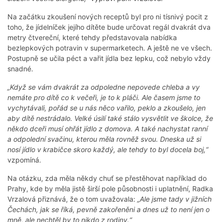
Na začátku zkoušení nových receptů byl pro ni tísnivý pocit z
toho, že jídelníček jejího dítěte bude určovat regál dvakrát dva
metry čtvereční, které tehdy představovala nabídka
bezlepkových potravin v supermarketech. A ještě ne ve všech.
Postupně se učila péct a vařit jídla bez lepku, což nebylo vždy
snadné.
„Když se vám dvakrát za odpoledne nepovede chleba a vy
nemáte pro dítě co k večeři, je to k pláči. Ale časem jsme to
vychytávali, pořád se u nás něco vařilo, peklo a zkoušelo, jen
aby dítě nestrádalo. Velké úsilí také stálo vysvětlit ve školce, že
někdo dceři musí ohřát jídlo z domova. A také nachystat ranní
a odpolední svačinu, kterou měla rovněž svou. Dneska už si
nosí jídlo v krabičce skoro každý, ale tehdy to byl docela boj,“
vzpomíná.
Na otázku, zda měla někdy chuť se přestěhovat například do
Prahy, kde by měla jistě širší pole působnosti i uplatnění, Radka
Vrzalová přiznává, že o tom uvažovala:
„Ale jsme tady v jižních
Čechách, jak se říká, pevně zakořeněni a dnes už to není jen o
mně, ale nechtěl by to nikdo z rodiny.“