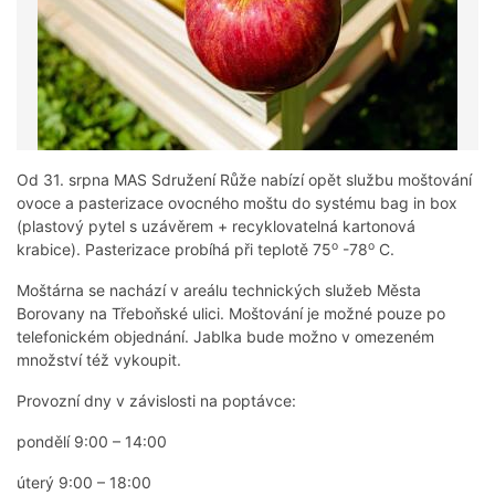
Od 31. srpna MAS Sdružení Růže nabízí opět službu moštování
ovoce a pasterizace ovocného moštu do systému bag in box
(plastový pytel s uzávěrem + recyklovatelná kartonová
o
o
krabice). Pasterizace probíhá při teplotě 75
-78
C.
Moštárna se nachází v areálu technických služeb Města
Borovany na Třeboňské ulici. Moštování je možné pouze po
telefonickém objednání. Jablka bude možno v omezeném
množství též vykoupit.
Provozní dny v závislosti na poptávce:
pondělí 9:00 – 14:00
úterý 9:00 – 18:00