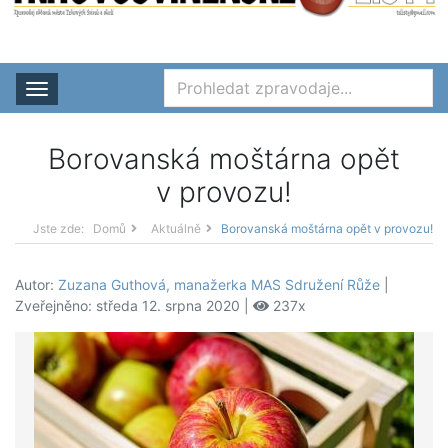
Rozbalit nabídku
Borovanská moštárna opět
v provozu!
Jste zde:
Domů
Aktuálně
Borovanská moštárna opět v provozu!
Autor:
Zuzana Guthová, manažerka MAS Sdružení Růže
|
Zveřejněno: středa 12. srpna 2020 |
237x