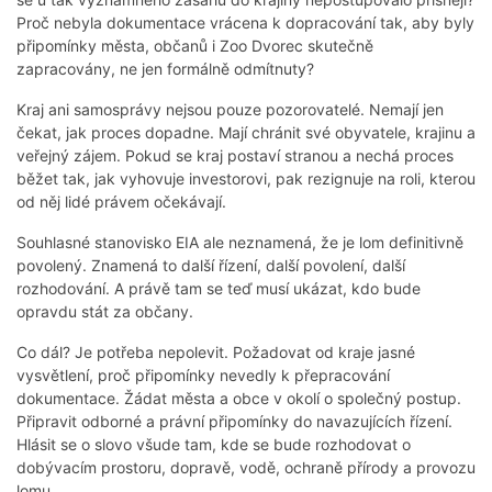
Proč nebyla dokumentace vrácena k dopracování tak, aby byly
připomínky města, občanů i Zoo Dvorec skutečně
zapracovány, ne jen formálně odmítnuty?
Kraj ani samosprávy nejsou pouze pozorovatelé. Nemají jen
čekat, jak proces dopadne. Mají chránit své obyvatele, krajinu a
veřejný zájem. Pokud se kraj postaví stranou a nechá proces
běžet tak, jak vyhovuje investorovi, pak rezignuje na roli, kterou
od něj lidé právem očekávají.
Souhlasné stanovisko EIA ale neznamená, že je lom definitivně
povolený. Znamená to další řízení, další povolení, další
rozhodování. A právě tam se teď musí ukázat, kdo bude
opravdu stát za občany.
Co dál? Je potřeba nepolevit. Požadovat od kraje jasné
vysvětlení, proč připomínky nevedly k přepracování
dokumentace. Žádat města a obce v okolí o společný postup.
Připravit odborné a právní připomínky do navazujících řízení.
Hlásit se o slovo všude tam, kde se bude rozhodovat o
dobývacím prostoru, dopravě, vodě, ochraně přírody a provozu
lomu.