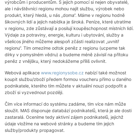
výrobcům i producentům. S jejich pomocí si nejen obyvatelé,
ale i návštěvníci regionu mohou najít službu, výrobek nebo
produkt, který hledá, u nás „doma“. Máme v regionu hodně
šikovných lidí a jejich nabídka je široká. Peníze, které utratíme
v regionu, zde zůstávají a posilují koupěschopnost místních lidí.
Výdaje za potraviny, energie, kulturu i ubytování, služby a
všelicos jiného můžeme alespoň zčásti realizovat „uvnitř
regionu“. Tím omezíme odtok peněz z regionu (ucpeme tak
dírky v pomyslném vědru) a budeme méně závislí na přítoku
peněz z vnějšku, který nedokážeme příliš ovlivnit.
Webová aplikace
www.regionysobe.cz
nabízí také možnost
koupit službu/zboží předem formou voucheru přímo u daného
podnikatele, kterého tím můžete v aktuální nouzi podpořit a
zboží si vyzvednout později.
Čím více informací do systému zadáme, tím více nám může
sloužit. MAS disponuje databází podnikatelů, která je ale dosti
zastaralá. Oceníme tedy aktivní zájem podnikatelů, jejichž
údaje vložíme na webové stránky a budeme tím jejich
služby/produkty propagovat.