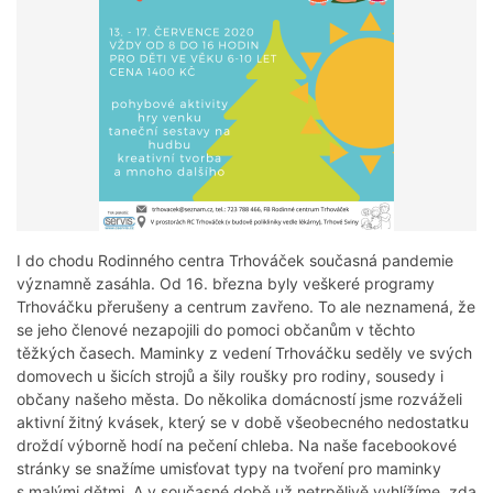
I do chodu Rodinného centra Trhováček současná pandemie
významně zasáhla. Od 16. března byly veškeré programy
Trhováčku přerušeny a centrum zavřeno. To ale neznamená, že
se jeho členové nezapojili do pomoci občanům v těchto
těžkých časech. Maminky z vedení Trhováčku seděly ve svých
domovech u šicích strojů a šily roušky pro rodiny, sousedy i
občany našeho města. Do několika domácností jsme rozváželi
aktivní žitný kvásek, který se v době všeobecného nedostatku
droždí výborně hodí na pečení chleba. Na naše facebookové
stránky se snažíme umisťovat typy na tvoření pro maminky
s malými dětmi. A v současné době už netrpělivě vyhlížíme, zda