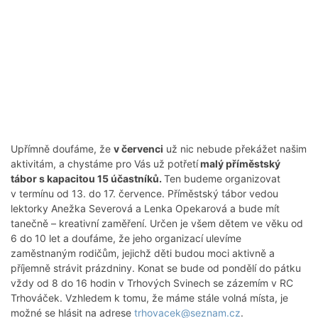
Upřímně doufáme, že
v červenci
už nic nebude překážet našim
aktivitám, a chystáme pro Vás už potřetí
malý příměstský
tábor s kapacitou 15 účastníků.
Ten budeme organizovat
v termínu od 13. do 17. července. Příměstský tábor vedou
lektorky Anežka Severová a Lenka Opekarová a bude mít
tanečně – kreativní zaměření. Určen je všem dětem ve věku od
6 do 10 let a doufáme, že jeho organizací ulevíme
zaměstnaným rodičům, jejichž děti budou moci aktivně a
příjemně strávit prázdniny. Konat se bude od pondělí do pátku
vždy od 8 do 16 hodin v Trhových Svinech se zázemím v RC
Trhováček. Vzhledem k tomu, že máme stále volná místa, je
možné se hlásit na adrese
trhovacek@seznam.cz
.