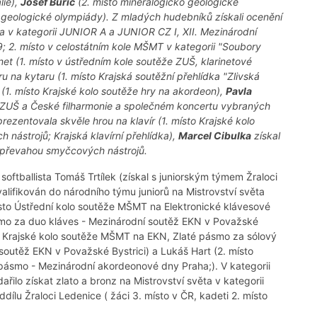
lie),
Josef Buřič
(2. místo mineralogicko geologické
le geologické olympiády). Z mladých hudebníků získali ocenění
na v kategorii JUNIOR A a JUNIOR CZ I, XII. Mezinárodní
; 2. místo v celostátním kole MŠMT v kategorii "Soubory
inet (1. místo v ústředním kole soutěže ZUŠ, klarinetové
ru na kytaru (1. místo Krajská soutěžní přehlídka "Zlivská
(1. místo Krajské kolo soutěže hry na akordeon),
Pavla
 ZUŠ a České filharmonie a společném koncertu vybraných
rezentovala skvěle hrou na klavír (1. místo Krajské kolo
ástrojů; Krajská klavírní přehlídka),
Marcel Cibulka
získal
s převahou smyčcových nástrojů.
softballista Tomáš Trtílek (získal s juniorským týmem Žraloci
alifikován do národního týmu juniorů na Mistrovství světa
sto Ústřední kolo soutěže MŠMT na Elektronické klávesové
smo za duo kláves - Mezinárodní soutěž EKN v Považské
o - Krajské kolo soutěže MŠMT na EKN, Zlaté pásmo za sólový
outěž EKN v Považské Bystrici) a Lukáš Hart (2. místo
pásmo - Mezinárodní akordeonové dny Praha;). V kategorii
ařilo získat zlato a bronz na Mistrovství světa v kategorii
oddílu Žraloci Ledenice ( žáci 3. místo v ČR, kadeti 2. místo