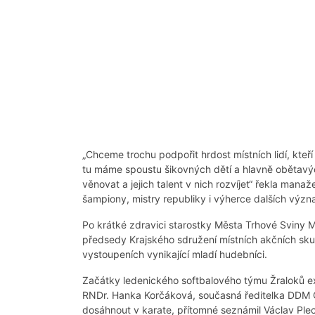
„Chceme trochu podpořit hrdost místních lidí, kteří
tu máme spoustu šikovných dětí a hlavně obětavých
věnovat a jejich talent v nich rozvíjet“ řekla ma
šampiony, mistry republiky i výherce dalších význ
Po krátké zdravici starostky Města Trhové Sviny 
předsedy Krajského sdružení místních akčních sk
vystoupeních vynikající mladí hudebníci.
Začátky ledenického softbalového týmu Žraloků ex
RNDr. Hanka Korčáková, současná ředitelka DDM Č
dosáhnout v karate, přítomné seznámil Václav Plec