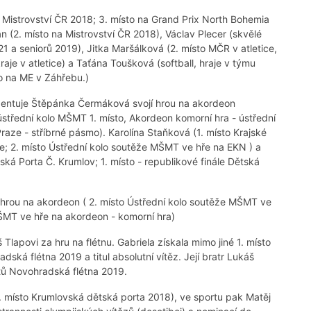
 Mistrovství ČR 2018; 3. místo na Grand Prix North Bohemia
 (2. místo na Mistrovství ČR 2018), Václav Plecer (skvělé
1 a seniorů 2019), Jitka Maršálková (2. místo MČR v atletice,
aje v atletice) a Taťána Toušková (softball, hraje v týmu
o na ME v Záhřebu.)
entuje Štěpánka Čermáková svojí hrou na akordeon
ústřední kolo MŠMT 1. místo, Akordeon komorní hra - ústřední
aze - stříbrné pásmo). Karolína Staňková (1. místo Krajské
je; 2. místo Ústřední kolo soutěže MŠMT ve hře na EKN ) a
tská Porta Č. Krumlov; 1. místo - republikové finále Dětská
í hrou na akordeon ( 2. místo Ústřední kolo soutěže MŠMT ve
MŠMT ve hře na akordeon - komorní hra)
Tlapovi za hru na flétnu. Gabriela získala mimo jiné 1. místo
ská flétna 2019 a titul absolutní vítěz. Její bratr Lukáš
tů Novohradská flétna 2019.
 místo Krumlovská dětská porta 2018), ve sportu pak Matěj