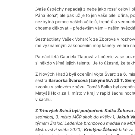
„Vaše úspěchy nepadají z nebe jako rosa“ oslovil př
Pána Boha“, ale pak už je to jen vaše píle, dřina, p
nezbytná pomoc vašich učitelů, trenérů a vedoucí
chceme děkovat – především vám – našim hvězdám,
Šestnáctiletý Vašek Voharčík ze Zborova v rozhovor
mě významným zakončením mojí kariéry ve hře na e
Patnáctiletá Gabriela Tlapová z Ločenic zase pozna
si někdo všímá jejich talentu! Je to úžasné, že ta
Z Nových Hradů byli oceněni Vojta Švarc za 6. mí
sestra
Barborka Švarcová (žákyně 9.A ZŠ T. Svin
zvonku v sólovém zpěvu. Tomáš Balko byl oceněn 
Matyáš Hokr za 1. místo v kraji v rapid šachu hoch
v šachu.
Z Trhových Svinů byli podpořeni:
Katka Žohová
z
sedmiboj, 3. místo MČR skok do výšky ),
Jakub Va
týmem Žraloci Ledenice bronzovou medaili na MČR j
Mistrovství světa 2020),
Kristýna Žáková
také za 