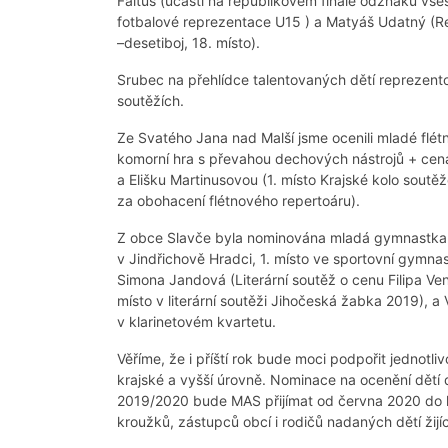
Faltus (účastí na republikovém finále odznaku všes
fotbalové reprezentace U15 ) a Matyáš Udatný (Re
–desetiboj, 18. místo).
Srubec na přehlídce talentovaných dětí reprezentov
soutěžích.
Ze Svatého Jana nad Malší jsme ocenili mladé flét
komorní hra s převahou dechových nástrojů + cena
a Elišku Martinusovou (1. místo Krajské kolo sou
za obohacení flétnového repertoáru).
Z obce Slavče byla nominována mladá gymnastk
v Jindřichově Hradci, 1. místo ve sportovní gymna
Simona Jandová (Literární soutěž o cenu Filipa Venc
místo v literární soutěži Jihočeská žabka 2019), a 
v klarinetovém kvartetu.
Věříme, že i příští rok bude moci podpořit jednotli
krajské a vyšší úrovně. Nominace na ocenění dětí 
2019/2020 bude MAS přijímat od června 2020 do k
kroužků, zástupců obcí i rodičů nadaných dětí žijí