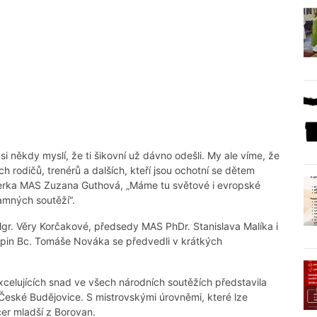
 si někdy myslí, že ti šikovní už dávno odešli. My ale víme, že
 rodičů, trenérů a dalších, kteří jsou ochotní se dětem
nažerka MAS Zuzana Guthová, „Máme tu světové i evropské
amných soutěží“.
Mgr. Věry Korčakové, předsedy MAS PhDr. Stanislava Malíka i
upin Bc. Tomáše Nováka se předvedli v krátkých
celujících snad ve všech národních soutěžích představila
eské Budějovice. S mistrovskými úrovněmi, které lze
er mladší z Borovan.