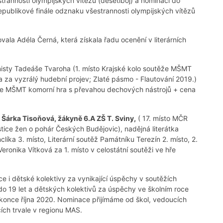
trannosti olympijských vítězů (desetiboj) a nominací do
publikové finále odznaku všestrannosti olympijských vítězů
ala Adéla Černá, která získala řadu ocenění v literárních
nisty Tadeáše Tvaroha (1. místo Krajské kolo soutěže MŠMT
 za vyzrálý hudební projev; Zlaté pásmo - Flautování 2019.)
těže MŠMT komorní hra s převahou dechových nástrojů + cena
a
Šárka Tisoňová, žákyně 6.A ZŠ T. Sviny,
( 17. místo MČR
stice žen o pohár Českých Budějovic), nadějná literátka
líka 3. místo, Literární soutěž Památníku Terezín 2. místo, 2.
Veronika Vítková za 1. místo v celostátní soutěži ve hře
vce i dětské kolektivy za vynikající úspěchy v soutěžích
do 19 let a dětských kolektivů za úspěchy ve školním roce
once října 2020. Nominace přijímáme od škol, vedoucích
cích trvale v regionu MAS.