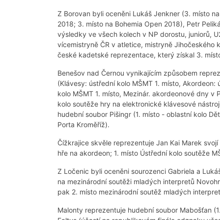
Z Borovan byli oceněni Lukáš Jenkner (3. místo na
2018; 3. místo na Bohemia Open 2018), Petr Pelikán
výsledky ve všech kolech v NP dorostu, juniorů, U2
vícemistryně ČR v atletice, mistryně Jihočeského kr
české kadetské reprezentace, který získal 3. míst
Benešov nad Černou vynikajícím způsobem reprez
(Klávesy: ústřední kolo MŠMT 1. místo, Akordeon: 
kolo MŠMT 1. místo, Mezinár. akordeonové dny v Pr
kolo soutěže hry na elektronické klávesové nástro
hudební soubor Pišingr (1. místo - oblastní kolo Dě
Porta Kroměříž).
Čížkrajice skvěle reprezentuje Jan Kai Marek svoj
hře na akordeon; 1. místo Ústřední kolo soutěže 
Z Ločenic byli oceněni sourozenci Gabriela a Lukáš 
na mezinárodní soutěži mladých interpretů Novohrad
pak 2. místo mezinárodní soutěž mladých interpre
Malonty reprezentuje hudební soubor Mabošťan (1.