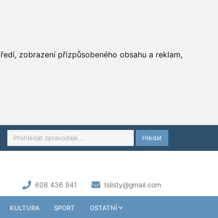
středí, zobrazení přizpůsobeného obsahu a reklam,
Hledat
608 436 941
tslisty@gmail.com
KULTURA
SPORT
OSTATNÍ