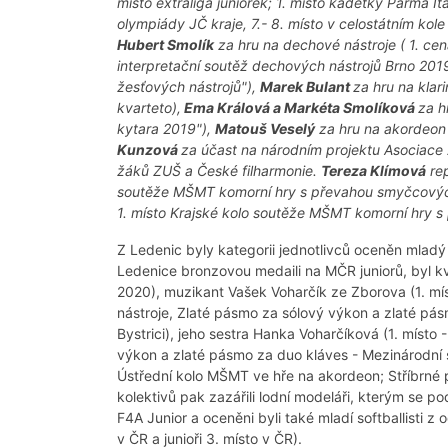
místo extraliga juniorek; 1. místo kadetky Parma Itá
olympiády JČ kraje, 7.- 8. místo v celostátním ko
Hubert Smolík
za hru na dechové nástroje ( 1. ce
interpretační soutěž dechových nástrojů Brno 2019
žesťových nástrojů"),
Marek Bulant
za hru na klar
kvarteto),
Ema Králová a Markéta Smolíková
za h
kytara 2019"),
Matouš Veselý
za hru na akordeon 
Kunzová
za účast na národním projektu Asociace
žáků ZUŠ a České filharmonie.
Tereza Klímová
rep
soutěže MŠMT komorní hry s převahou smyčcových n
1. místo Krajské kolo soutěže MŠMT komorní hry 
Z Ledenic byly kategorii jednotlivců oceněn mladý 
Ledenice bronzovou medaili na MČR juniorů, byl kv
2020), muzikant Vašek Voharčík ze Zborova (1. mí
nástroje, Zlaté pásmo za sólový výkon a zlaté pá
Bystrici), jeho sestra Hanka Voharčíková (1. míst
výkon a zlaté pásmo za duo kláves - Mezinárodní s
Ústřední kolo MŠMT ve hře na akordeon; Stříbrné 
kolektivů pak zazářili lodní modeláři, kterým se pod
F4A Junior a oceněni byli také mladí softballisti z 
v ČR a junioři 3. místo v ČR).