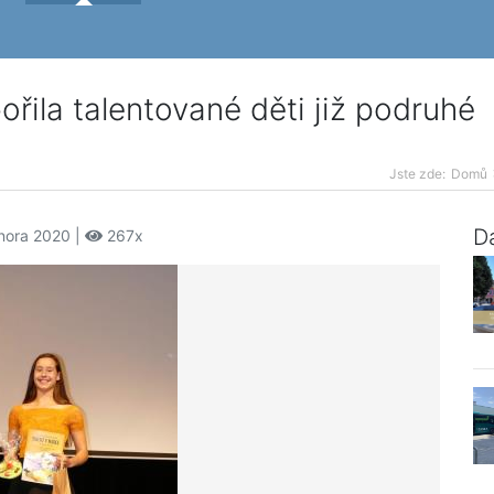
ila talentované děti již podruhé
Jste zde:
Domů
Da
února 2020 |
267x