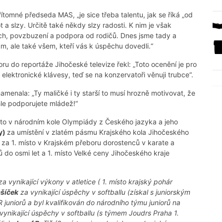
ítomné předseda MAS, „je sice třeba talentu, jak se říká „od
ot a slzy. Určitě také někdy slzy radosti. K nim je však
ch, povzbuzení a podpora od rodičů. Dnes jsme tady a
 ale také všem, kteří vás k úspěchu dovedli.“
u do reportáže Jihočeské televize řekl: „Toto ocenění je pro
lektronické klávesy, teď se na konzervatoři věnuji trubce“.
menala: „Ty maličké i ty starší to musí hrozně motivovat, že
khle podporujete mládež!“
sto v národním kole Olympiády z Českého jazyka a jeho
y)
za umístění v zlatém pásmu Krajského kola Jihočeského
za 1. místo v Krajském přeboru dorostenců v karate a
ů do osmi let a 1. místo Velké ceny Jihočeského kraje
a vynikající výkony v atletice ( 1. místo krajský pohár
šíček
za vynikající úspěchy v softballu (získal s juniorským
uniorů a byl kvalifikován do národního týmu juniorů na
vynikající úspěchy v softballu (s týmem Joudrs Praha 1.